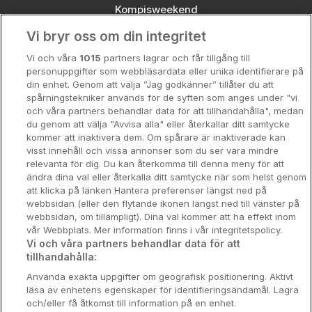
Kompisweekend
Vi bryr oss om din integritet
Storstadsweekend
Vi och våra
1015
partners lagrar och får tillgång till
Hotellrum under 995 kr
personuppgifter som webbläsardata eller unika identifierare på
din enhet. Genom att välja ”Jag godkänner” tillåter du att
Spahotell
spårningstekniker används för de syften som anges under "vi
och våra partners behandlar data för att tillhandahålla", medan
Sydsverige
du genom att välja "Avvisa alla" eller återkallar ditt samtycke
kommer att inaktivera dem. Om spårare är inaktiverade kan
Om Hotellpremien
visst innehåll och vissa annonser som du ser vara mindre
relevanta för dig. Du kan återkomma till denna meny för att
Nya hotell
ändra dina val eller återkalla ditt samtycke när som helst genom
att klicka på länken Hantera preferenser längst ned på
Stadsweekend
webbsidan (eller den flytande ikonen längst ned till vänster på
webbsidan, om tillämpligt). Dina val kommer att ha effekt inom
vår Webbplats. Mer information finns i vår integritetspolicy.
Vi och våra partners behandlar data för att
tillhandahålla:
Booking Enquiries:
info@hotellpremien.se
Använda exakta uppgifter om geografisk positionering. Aktivt
Hotellsupport:
scandinavian@digibreaks.com
läsa av enhetens egenskaper för identifieringsändamål. Lagra
och/eller få åtkomst till information på en enhet.