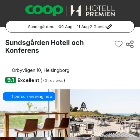
Sundsgården Hotell och Konferens
·
09 Aug - 11 Aug
·
2 Guests
Popular Destinations:
Sundsgården Hotell och
Konferens
Hela Sverige
Stockholm
Örbyvägen 10, Helsingborg
9.1
Excellent
(
)
73 reviews
Göteborg
1 person viewing now
Malmö
Hela Norge
Oslo