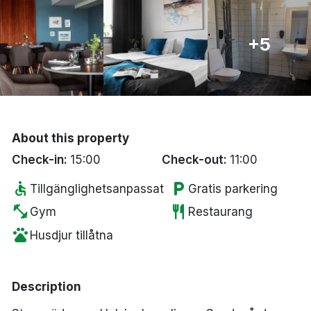
Bergen
+5
Hela Danmark
Done
About this property
Check-in:
15:00
Check-out:
11:00
accessible
local_parking
Tillgänglighetsanpassat
Gratis parkering
fitness_center
restaurant
Gym
Restaurang
pets
Husdjur tillåtna
Description