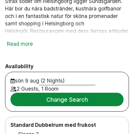
Strax söder om Helsingborg ligger Sundsgården.
Här bor du nära badstränder, kustnära golfbanor
och i en fantastisk natur för sköna promenader
samt shopping i Helsingborg och
Helsingör.
Restaurangen med dess terrass erbjuder
en fantastisk utsikt över Öresund. Här serveras
Read more
god mat där menyerna följer årstiderna och vi
arbetar mycket med miljöcertifierad och
närproducerat. Här finns även utegym, boulebanor,
Availability
schackspel, fotbollsplan, utomhuspingis och
bibliotek. Receptionen är bemannad kl. 08.00
sön 9 aug (2 Nights)
-19.00 vardagar, och kl. 08.00 – 16.00 helger.
2 Guests, 1 Room
Vänligen kontakta hotellet för information om ni
planerar ankomst utanför dessa tider.
Change Search
Standard Dubbelrum med frukost