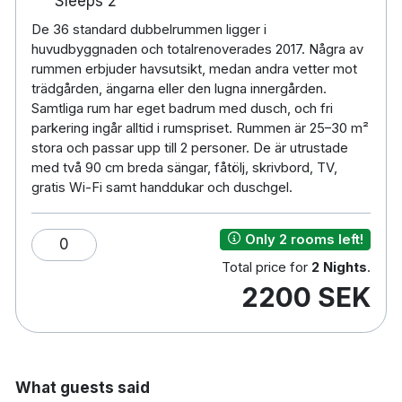
Sleeps 2
Dubbelrum (möjlighet att boka med kvällsmat
inkluderat)
De 36 standard dubbelrummen ligger i
huvudbyggnaden och totalrenoverades 2017. Några av
Enkelrum (möjlighet att boka med kvällsmat
rummen erbjuder havsutsikt, medan andra vetter mot
inkluderat)
trädgården, ängarna eller den lugna innergården.
Restaurang, bar
Samtliga rum har eget badrum med dusch, och fri
Gratis parkering
parkering ingår alltid i rumspriset. Rummen är 25–30 m²
Rullstolsanpassat
stora och passar upp till 2 personer. De är utrustade
Husdjurrum finns mot tillägg 150 kr per natt,
med två 90 cm breda sängar, fåtölj, skrivbord, TV,
förbokas
gratis Wi-Fi samt handdukar och duschgel.
Rökfritt
7 km till Helsingborg
Only 2 rooms left!
0
1 km till Råå Hamn/Centrum
Total price for
2 Nights
.
2 km till Rya Golfklubb
2200 SEK
What guests said