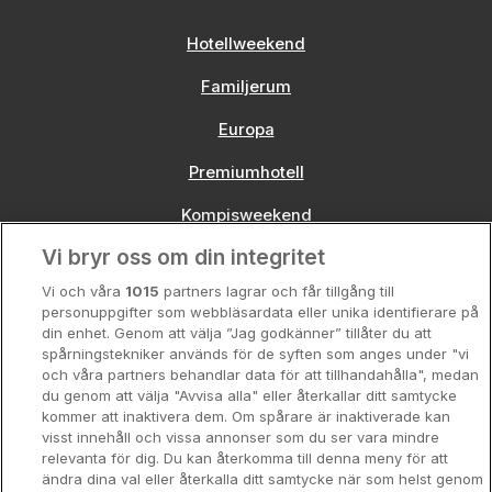
Hotellweekend
Familjerum
Europa
Premiumhotell
Kompisweekend
Vi bryr oss om din integritet
Storstadsweekend
Vi och våra
1015
partners lagrar och får tillgång till
Hotellrum under 995 kr
personuppgifter som webbläsardata eller unika identifierare på
din enhet. Genom att välja ”Jag godkänner” tillåter du att
Spahotell
spårningstekniker används för de syften som anges under "vi
och våra partners behandlar data för att tillhandahålla", medan
Sydsverige
du genom att välja "Avvisa alla" eller återkallar ditt samtycke
kommer att inaktivera dem. Om spårare är inaktiverade kan
Om Hotellpremien
visst innehåll och vissa annonser som du ser vara mindre
relevanta för dig. Du kan återkomma till denna meny för att
Nya hotell
ändra dina val eller återkalla ditt samtycke när som helst genom