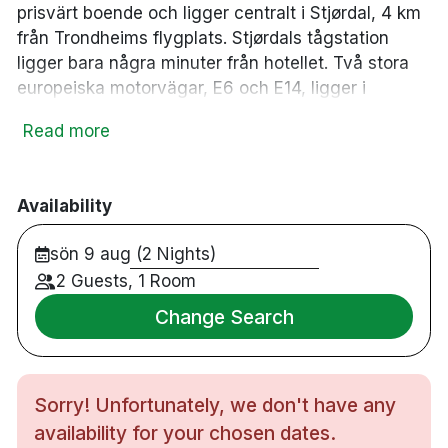
prisvärt boende och ligger centralt i Stjørdal, 4 km
från Trondheims flygplats. Stjørdals tågstation
ligger bara några minuter från hotellet. Två stora
europeiska motorvägar, E6 och E14, ligger i
närheten, vilket gör hotellet till ett utmärkt
Read more
knutpunkt och lättillgängligt för både affärs- och
fritidsresenärer. Perfekt för avgångar tidigt på
morgonen med bil eller flyg. Aiden By Best Western
Availability
Trondheim Airport är 100% rökfritt med moderna,
stilfullt inredda rum med eget badrum, satellit-TV
sön 9 aug (2 Nights)
och höghastighets-WiFi.
2 Guests, 1 Room
Dubbelrum
Change Search
Restaurang / bar
Betalparkering
Gym
Sorry! Unfortunately, we don't have any
Bastu
Rullstolsanpassat
availability for your chosen dates.