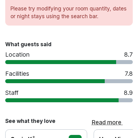
Husdjurvänligt
Please try modifying your room quantity, dates
Rökfritt
or night stays using the search bar.
24-timmars reception och lobbybutik
För mer parkeringsinformation, kontakta hotellets
What guests said
servicecenter:
booking@aidenhotels.no
Location
8.7
Facilities
7.8
Staff
8.9
See what they love
Read more