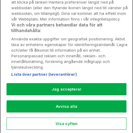
att klicka på länken Hantera preferenser längst ned på
Stadsweekend
webbsidan (eller den flytande ikonen längst ned till vänster på
webbsidan, om tillämpligt). Dina val kommer att ha effekt inom
vår Webbplats. Mer information finns i vår integritetspolicy.
Vi och våra partners behandlar data för att
tillhandahålla:
Booking Enquiries:
info@hotellpremien.se
Använda exakta uppgifter om geografisk positionering. Aktivt
Hotellsupport:
scandinavian@digibreaks.com
läsa av enhetens egenskaper för identifieringsändamål. Lagra
och/eller få åtkomst till information på en enhet.
Personanpassad reklam och innehåll, reklam- och
innehållsmätning, forskning angående målgrupp och
Hotellpremien.se av en del av Coop
tjänsteutveckling.
Sverige. Coop Sverige 171 88 Solna,
Lista över partner (leverantörer)
Telefon: 010-742 00 00, Org.nr: 556710-
5480.
Jag accepterar
Läs mer om Coops Partnererbjudande:
www.coop.se/medlem/partnererbjudande
Avvisa alla
Nytt!
Visa syften
Explore
Rea
My Trips
Profile