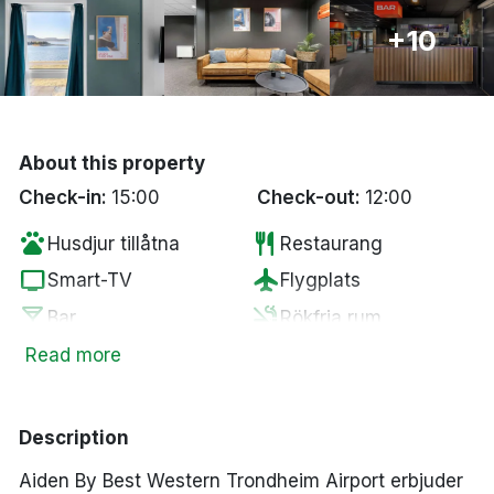
Bergen
+10
Hela Danmark
Done
About this property
Check-in:
15:00
Check-out:
12:00
pets
restaurant
Husdjur tillåtna
Restaurang
tv
flight
Smart-TV
Flygplats
local_bar
smoke_free
Bar
Rökfria rum
Parkering mot en
Read more
coffee
local_parking
Kaffe/te på rummet
kostnad
Description
Aiden By Best Western Trondheim Airport erbjuder