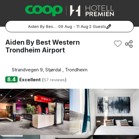
Aiden By Best Western Trondheim Airport
·
09 Aug - 11 Aug
·
2 Guests
Popular Destinations:
Aiden By Best Western
Trondheim Airport
Hela Sverige
Stockholm
Strandvegen 9, Stjørdal , Trondheim
8.4
Excellent
(
)
57 reviews
Göteborg
Malmö
Hela Norge
Oslo