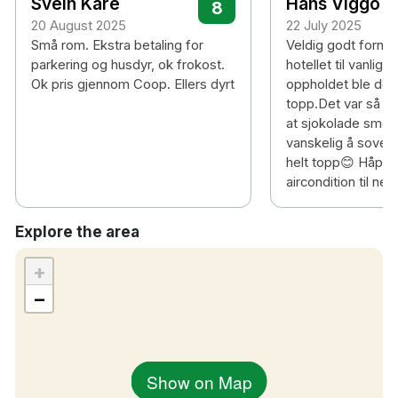
Svein Kåre
Hans Viggo
8
20 August 2025
22 July 2025
Små rom. Ekstra betaling for
Veldig godt fornø
parkering og husdyr, ok frokost.
hotellet til vanlig,
Ok pris gjennom Coop. Ellers dyrt
oppholdet ble dess
topp.Det var så v
at sjokolade smelt
vanskelig å sove. 
helt topp😊 Håper 
aircondition til n
Explore the area
+
−
Show on Map