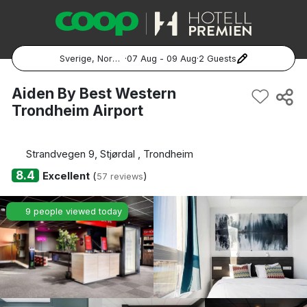
Sverige, Norge, Danmark
·
07 Aug - 09 Aug
·
2 Guests
Popular Destinations:
Aiden By Best Western
Trondheim Airport
Hela Sverige
Stockholm
Strandvegen 9, Stjørdal , Trondheim
8.4
Excellent
(
)
57 reviews
Göteborg
9 people viewed today
Malmö
Hela Norge
Oslo