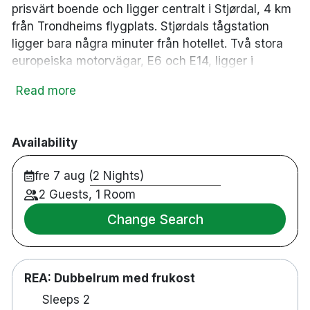
prisvärt boende och ligger centralt i Stjørdal, 4 km
från Trondheims flygplats. Stjørdals tågstation
ligger bara några minuter från hotellet. Två stora
europeiska motorvägar, E6 och E14, ligger i
närheten, vilket gör hotellet till ett utmärkt
Read more
knutpunkt och lättillgängligt för både affärs- och
fritidsresenärer. Perfekt för avgångar tidigt på
morgonen med bil eller flyg. Aiden By Best Western
Availability
Trondheim Airport är 100% rökfritt med moderna,
stilfullt inredda rum med eget badrum, satellit-TV
fre 7 aug (2 Nights)
och höghastighets-WiFi.
2 Guests, 1 Room
Dubbelrum
Change Search
Restaurang / bar
Betalparkering
Gym
REA: Dubbelrum med frukost
Bastu
Rullstolsanpassat
Sleeps 2