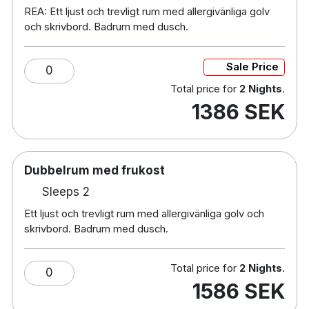
Husdjurvänligt
REA: Ett ljust och trevligt rum med allergivänliga golv
Rökfritt
och skrivbord. Badrum med dusch.
24-timmars reception och lobbybutik
Sale Price
0
Total price for
2 Nights
.
För mer parkeringsinformation, kontakta hotellets
1386 SEK
servicecenter:
booking@aidenhotels.no
Dubbelrum med frukost
Sleeps 2
Ett ljust och trevligt rum med allergivänliga golv och
skrivbord. Badrum med dusch.
Total price for
2 Nights
.
0
1586 SEK