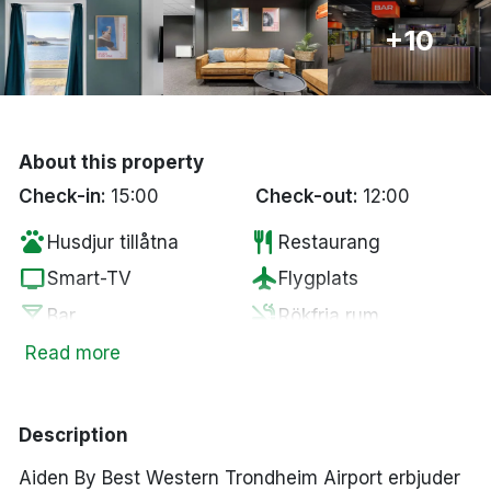
Bergen
+10
Hela Danmark
Done
About this property
Check-in:
15:00
Check-out:
12:00
pets
restaurant
Husdjur tillåtna
Restaurang
tv
flight
Smart-TV
Flygplats
local_bar
smoke_free
Bar
Rökfria rum
Parkering mot en
Read more
coffee
local_parking
Kaffe/te på rummet
kostnad
Description
Aiden By Best Western Trondheim Airport erbjuder