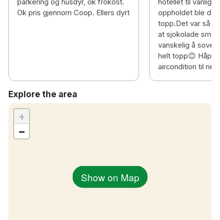
parkering og husdyr, ok frokost.
hotellet til vanlig,
Ok pris gjennom Coop. Ellers dyrt
oppholdet ble dess
topp.Det var så v
at sjokolade smelt
vanskelig å sove. 
helt topp😊 Håper 
aircondition til n
Explore the area
+
−
Show on Map