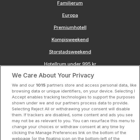
Familjerum
Europa
Premiumhotell
Kompisweekend
Storstadsweekend
Hotellrum under 995 kr
We Care About Your Privacy
Spahotell
We and our
1015
partners store and access personal data, like
Sydsverige
browsing data or unique identifiers, on your device. Selecting I
Accept enables tracking technologies to support the purposes
Om Hotellpremien
shown under we and our partners process data to provide.
Selecting Reject All or withdrawing your consent will disable
Nya hotell
them. If trackers are disabled, some content and ads you see
may not be as relevant to you. You can resurface this menu to
Stadsweekend
change your choices or withdraw consent at any time by
clicking the Manage Preferences link on the bottom of the
webpage [or the floating icon on the bottom-left of the