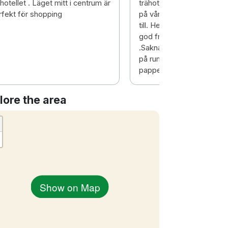
hotellet . Läget mitt i centrum är
trähotell. Otrolig utsikt f
rfekt för shopping
på våning 18 som vi uppg
till. Helt magiskt! Fina lok
god frukost. Så sköna sä
.Saknade dock penna och
på rummet och informati
papper.
lore the area
Show on Map