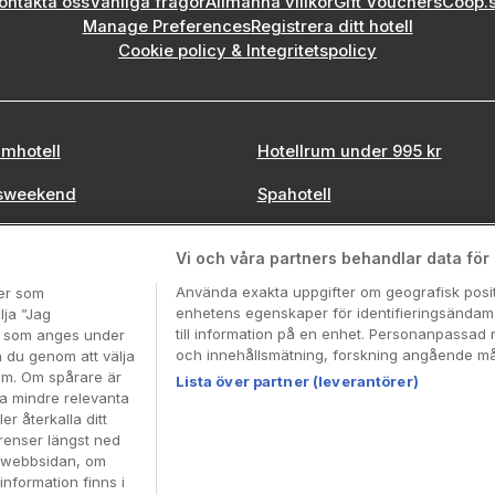
ontakta oss
Vanliga frågor
Allmänna villkor
Gift Vouchers
Coop.
Manage Preferences
Registrera ditt hotell
Cookie policy & Integritetspolicy
mhotell
Hotellrum under 995 kr
sweekend
Spahotell
tadsweekend
Sydsverige
Vi och våra partners behandlar data för a
Använda exakta uppgifter om geografisk positi
ter som
enhetens egenskaper för identifieringsändamå
lja ”Jag
till information på en enhet. Personanpassad 
en som anges under
Booking Enquiries:
info@hotellpremien.se
och innehållsmätning, forskning angående mål
n du genom att välja
Hotellsupport:
scandinavian@digibreaks.com
dem. Om spårare är
Lista över partner (leverantörer)
ra mindre relevanta
er återkalla ditt
renser längst ned
Coop Sverige. Coop Sverige 171 88 Solna, Telefon: 010-
å webbsidan, om
 Coops Partnererbjudande:
www.coop.se/medlem/partne
information finns i