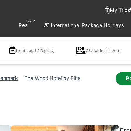
My Trips
Nytt!
Rea
International Package Holidays
tor 6 aug (2 Nights)
2 Guests, 1 Room
B
Danmark
The Wood Hotel by Elite
Exc