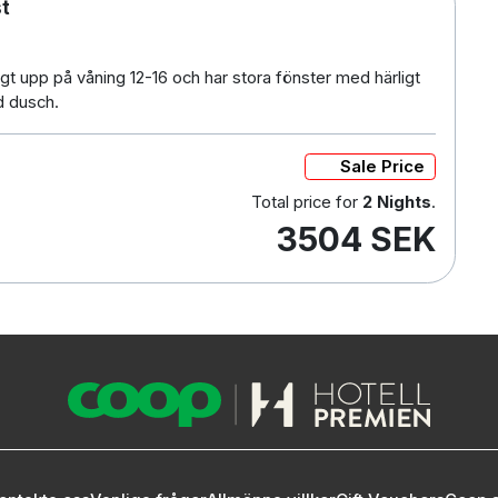
t
t upp på våning 12-16 och har stora fönster med härligt
d dusch.
Sale Price
Total price for
2 Nights
.
3504 SEK