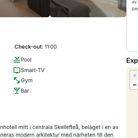
av 
pe
Check-out:
11:00
pool
Exp
Pool
tv
Smart-TV
+
fitness_center
Gym
−
local_bar
Bar
hotell mitt i centrala Skellefteå, beläget i en av
neras modern arkitektur med närheten till den