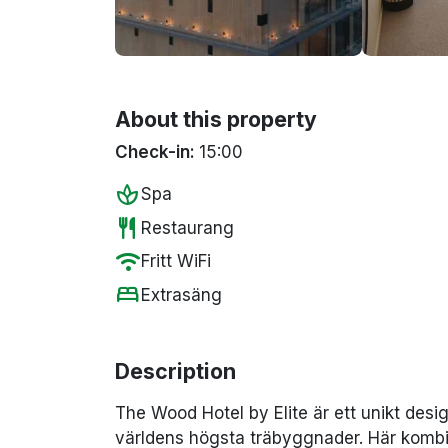
About this property
Check-in:
15:00
spa
Spa
restaurant
Restaurang
wifi
Fritt WiFi
bed
Extrasäng
Description
The Wood Hotel by Elite är ett unikt design
världens högsta träbyggnader. Här kombi