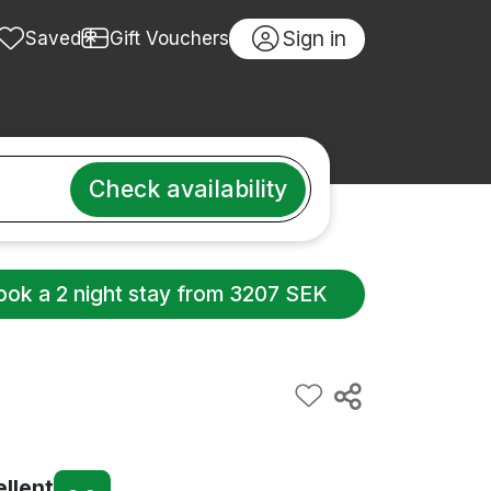
Sign in
Saved
Gift Vouchers
Check availability
ook a 2 night stay from 3207 SEK
ellent