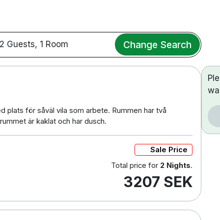
Change Search
2 Guests, 1 Room
Pl
wa
d plats för såväl vila som arbete. Rummen har två
drummet är kaklat och har dusch.
Sale Price
Total price for
2 Nights
.
3207 SEK