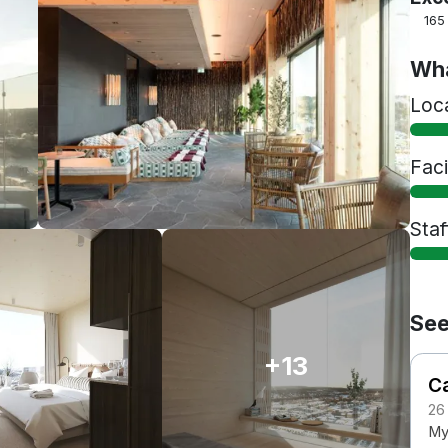
165
Wha
Loc
Faci
Staf
See
+13
Ca
26
My