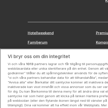
K
Hotellweekend
Premiu
Familjerum
Kompi
Europa
Stors
Vi bryr oss om din integritet
Vi och våra
1013
partners lagrar och får tillgång till personuppgif
webbläsardata eller unika identifierare på din enhet. Genom att vä
godkänner” tillåter du att spårningstekniker används för de syft
"vi och våra partners behandlar data för att tillhandahålla", meda
"Avvisa alla" eller återkallar ditt samtycke kommer att inaktivera 
inaktiverade kan visst innehåll och vissa annonser som du ser va
för dig. Du kan återkomma till denna meny för att ändra dina val ell
samtycke när som helst genom att klicka på länken Hantera prefe
Hotellpremien.se av en del av 
på webbsidan (eller den flytande ikonen längst ned till vänster p
Läs mer om
tillämpligt). Dina val kommer att ha effekt inom vår Webbplats. Mer 