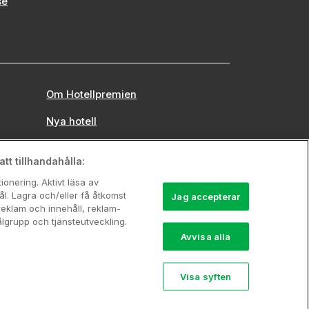
se
Om Hotellpremien
Nya hotell
Stadsweekend
tt tillhandahålla:
onering. Aktivt läsa av
l. Lagra och/eller få åtkomst
Jag accepterar
reklam och innehåll, reklam-
grupp och tjänsteutveckling.
Avvisa alla
Visa syften
742 00 00, Org.nr: 556710-5480.
rerbjudande