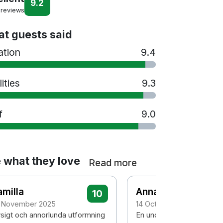
9.2
 reviews
t guests said
ation
9.4
lities
9.3
f
9.0
 what they love
Read more
milla
Anna-Lena
10
 November 2025
14 October 2025
sigt och annorlunda utformning
En underbar vistelse i ett