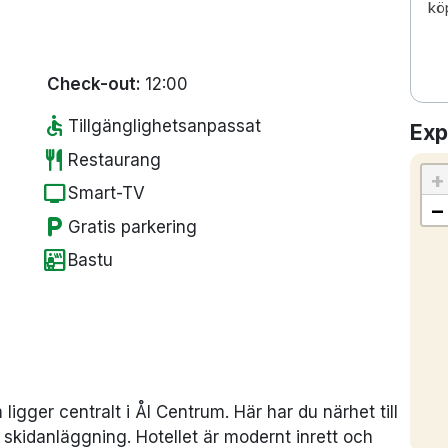
kö
Check-out:
12:00
accessible
Tillgänglighetsanpassat
Exp
restaurant
Restaurang
+
tv
Smart-TV
−
local_parking
Gratis parkering
sauna
Bastu
 ligger centralt i Ål Centrum. Här har du närhet till
kidanläggning. Hotellet är modernt inrett och