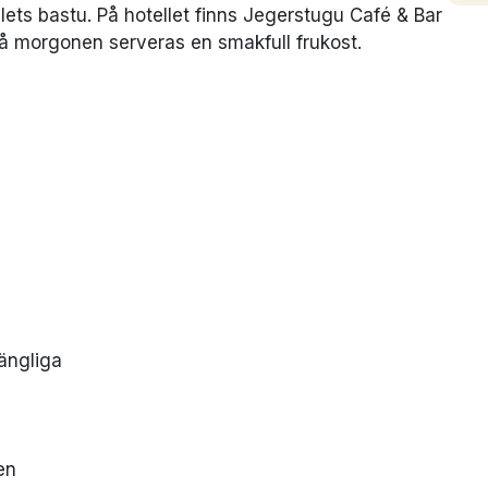
llets bastu. På hotellet finns Jegerstugu Café & Bar
å morgonen serveras en smakfull frukost.
ängliga
en