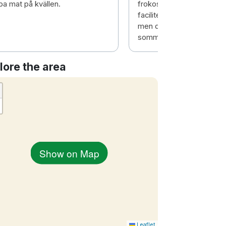
pa mat på kvällen.
frokost. Rommet var helt 
faciliteter, litt varmt om n
men det var svært varmt i
sommer.
lore the area
Show on Map
Leaflet