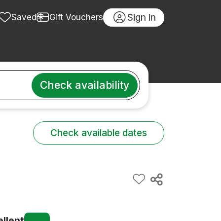
Sign in
Saved
Gift Vouchers
Check availability
Check available dates
ellent