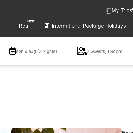
My Trips
Nytt!
Rea
International Package Holidays
sön 9 aug (2 Nights)
2 Guests, 1 Room
Exc