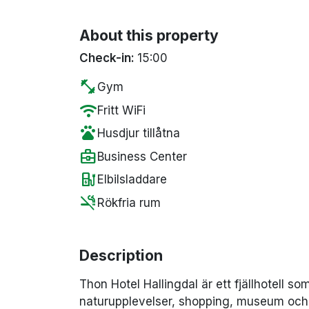
About this property
Check-in:
15:00
fitness_center
Gym
wifi
Fritt WiFi
pets
Husdjur tillåtna
business_center
Business Center
ev_station
Elbilsladdare
smoke_free
Rökfria rum
Description
Thon Hotel Hallingdal är ett fjällhotell som
naturupplevelser, shopping, museum och s