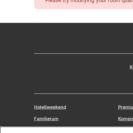
Please try modifying your room quant
K
Hotellweekend
Premiu
Familjerum
Kompi
Europa
Stors