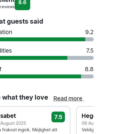
8.6
 reviews
t guests said
ation
9.2
lities
7.5
f
8.8
 what they love
Read more
isabet
Hege
7.5
 August 2025
08 August 2025
 frukost ingick. Möjlighet att
Veldig bra service og sv