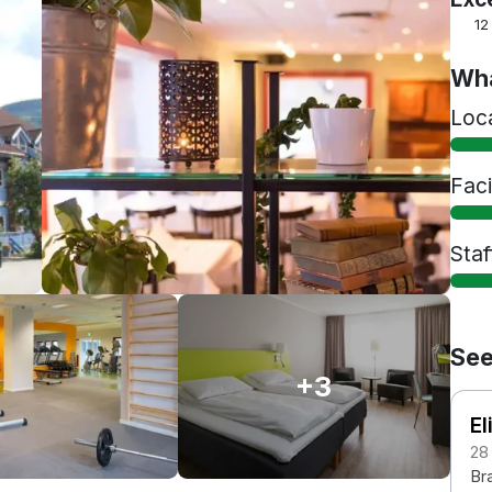
12
Wha
Loc
Faci
Staf
See
+3
El
28
Bra