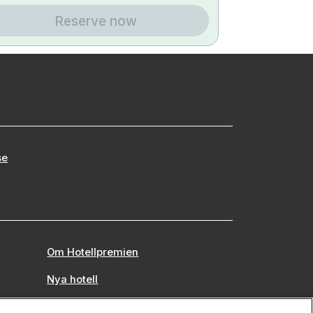
Reserve now
se
Om Hotellpremien
Nya hotell
Stadsweekend