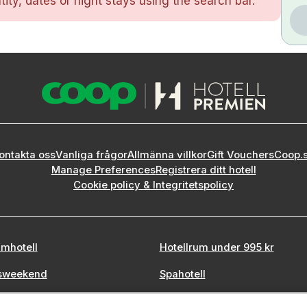
ity, dates or night stays using the search bar.
ontakta oss
Vanliga frågor
Allmänna villkor
Gift Vouchers
Coop.
Manage Preferences
Registrera ditt hotell
Cookie policy & Integritetspolicy
mhotell
Hotellrum under 995 kr
sweekend
Spahotell
tadsweekend
Sydsverige