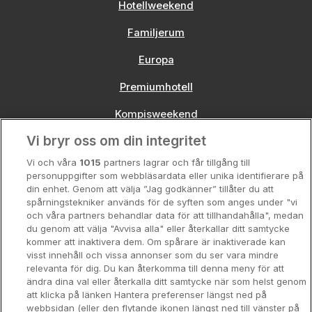
Hotellweekend
Familjerum
Europa
Premiumhotell
Kompisweekend
Vi bryr oss om din integritet
Storstadsweekend
Vi och våra
1015
partners lagrar och får tillgång till
Hotellrum under 995 kr
personuppgifter som webbläsardata eller unika identifierare på
din enhet. Genom att välja ”Jag godkänner” tillåter du att
Spahotell
spårningstekniker används för de syften som anges under "vi
och våra partners behandlar data för att tillhandahålla", medan
Sydsverige
du genom att välja "Avvisa alla" eller återkallar ditt samtycke
kommer att inaktivera dem. Om spårare är inaktiverade kan
Om Hotellpremien
visst innehåll och vissa annonser som du ser vara mindre
relevanta för dig. Du kan återkomma till denna meny för att
Nya hotell
ändra dina val eller återkalla ditt samtycke när som helst genom
att klicka på länken Hantera preferenser längst ned på
Stadsweekend
webbsidan (eller den flytande ikonen längst ned till vänster på