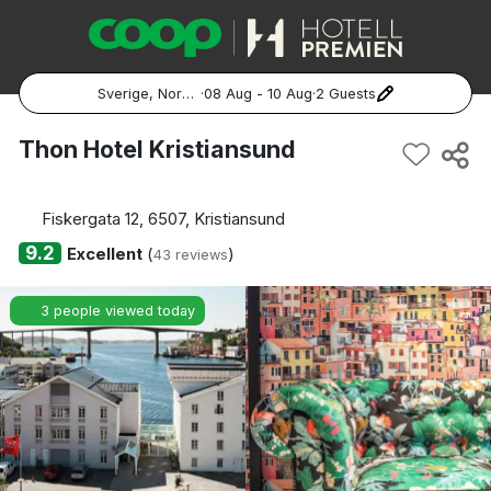
Sverige, Norge, Danmark
·
08 Aug - 10 Aug
·
2 Guests
Popular Destinations:
Thon Hotel Kristiansund
Hela Sverige
Fiskergata 12, 6507, Kristiansund
Stockholm
9.2
Excellent
(
)
43 reviews
Göteborg
3 people viewed today
Malmö
Hela Norge
Oslo