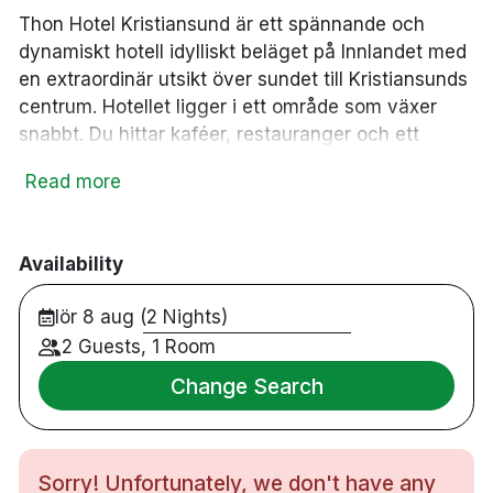
Thon Hotel Kristiansund är ett spännande och
dynamiskt hotell idylliskt beläget på Innlandet med
en extraordinär utsikt över sundet till Kristiansunds
centrum. Hotellet ligger i ett område som växer
snabbt. Du hittar kaféer, restauranger och ett
konstgalleri nära hotellet. Kristiansund och dess
Read more
omgivningar erbjuder aktiviteter för alla smaker.
Här hittar du bland annat fantastisk natur,
kusthistoria, en av Norges bästa vattenparker och
Availability
den världsberömda Atlantic Road. Här kan du börja
varje morgon med hotellets fantastiska
lör 8 aug (2 Nights)
frukostbuffé i en stämningsfull atmosfär och under
2 Guests, 1 Room
sommarhalvåret kan du slå dig ner på
uteserveringen som ligger precis vid vattnet.
Change Search
91 rum
Dubbelrum
Sorry! Unfortunately, we don't have any
Badrum med dusch