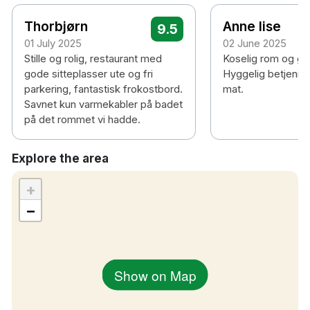
Thorbjørn
Anne lise
9.5
01 July 2025
02 June 2025
Alla gäster från 18 år och uppåt måste visa giltig
Stille og rolig, restaurant med
Koselig rom og go
ID-handling vid incheckning.
gode sitteplasser ute og fri
Hyggelig betjening
Giltig ID kan vara: körkort, nationellt ID-kort,
parkering, fantastisk frokostbord.
mat.
BankID-app med foto eller pass.
Savnet kun varmekabler på badet
på det rommet vi hadde.
Detta är ett krav från myndigheterna och bidrar till
en trygg och ansvarsfull drift av våra hotell.
Explore the area
+
−
Show on Map