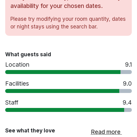
Gratis WiFi
availability for your chosen dates.
TV
Please try modifying your room quantity, dates
Skrivbord
or night stays using the search bar.
Hårtork
Vattenkokare
Minibar
Strykjärn/strykbräda
What guests said
Gratis toalettartiklar
Location
9.1
Restaurang
Bar
Tvättservice
Facilities
9.0
Handikappsanpassade rum finns tillgängliga
Gratis parkering
Staff
9.4
Transfer till flygplatsen mot en avgift
Rökfritt
25 minuters promenad till Kristiansund
färjeterminal
See what they love
Read more
15 minuters bilresa till Kristiansund flygplats