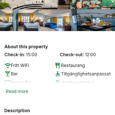
Bergen
Hela Danmark
+5
Done
About this property
Check-in:
15:00
Check-out:
12:00
wifi
restaurant
Fritt WiFi
Restaurang
local_bar
accessible
Bar
Tillgänglighetsanpassat
tv
local_parking
Smart-TV
Gratis parkering
smoke_free
ev_station
Rökfria rum
Elbilsladdare
Read more
Description