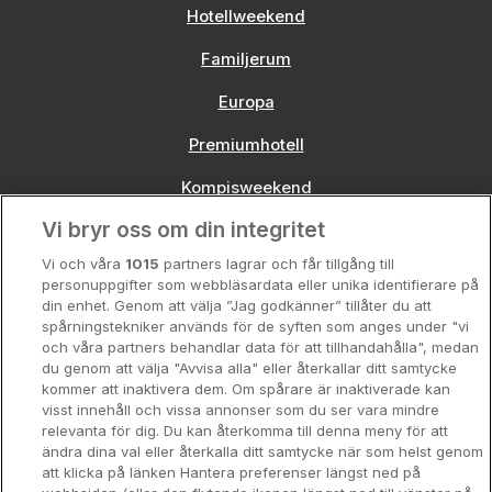
Hotellweekend
Familjerum
Europa
Premiumhotell
Kompisweekend
Vi bryr oss om din integritet
Storstadsweekend
Vi och våra
1015
partners lagrar och får tillgång till
Hotellrum under 995 kr
personuppgifter som webbläsardata eller unika identifierare på
din enhet. Genom att välja ”Jag godkänner” tillåter du att
Spahotell
spårningstekniker används för de syften som anges under "vi
och våra partners behandlar data för att tillhandahålla", medan
Sydsverige
du genom att välja "Avvisa alla" eller återkallar ditt samtycke
kommer att inaktivera dem. Om spårare är inaktiverade kan
Om Hotellpremien
visst innehåll och vissa annonser som du ser vara mindre
relevanta för dig. Du kan återkomma till denna meny för att
Nya hotell
ändra dina val eller återkalla ditt samtycke när som helst genom
att klicka på länken Hantera preferenser längst ned på
Stadsweekend