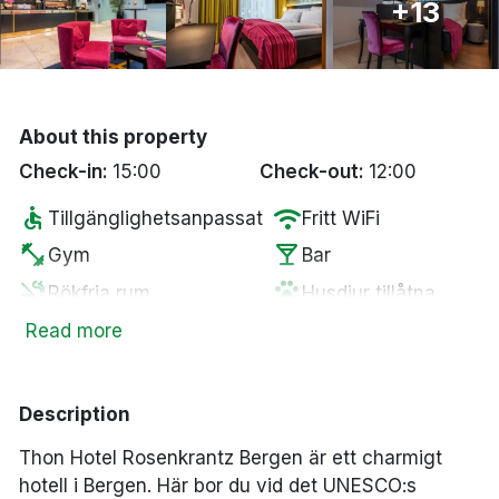
+13
Bergen
Hela Danmark
About this property
Done
Check-in:
15:00
Check-out:
12:00
accessible
wifi
Tillgänglighetsanpassat
Fritt WiFi
fitness_center
local_bar
Gym
Bar
smoke_free
pets
Rökfria rum
Husdjur tillåtna
coffee
wine_bar
Kaffe/te på rummet
Minibar
Read more
tv
local_laundry_service
Smart-TV
Tvättservice
Description
Thon Hotel Rosenkrantz Bergen är ett charmigt
hotell i Bergen. Här bor du vid det UNESCO:s