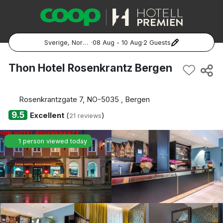
Sverige, Norge, Danmark
·
08 Aug - 10 Aug
·
2 Guests
Popular Destinations:
Thon Hotel Rosenkrantz Bergen
Hela Sverige
Rosenkrantzgate 7, NO-5035 , Bergen
Stockholm
9.5
Excellent
(
)
21 reviews
Göteborg
1 person viewed today
Malmö
Hela Norge
Oslo