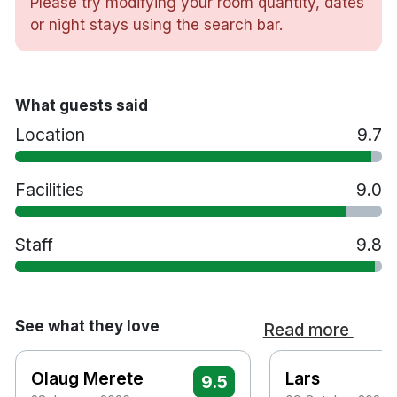
Please try modifying your room quantity, dates
or night stays using the search bar.
157 rum
Dubbelrum & familjerum
Badrum med dusch
Badrockar och tofflor
What guests said
Gratis WiFi
Location
9.7
TV
Skrivbord
Facilities
9.0
Hårtork
Vattenkokare
Minibar
Staff
9.8
Strykjärn/strykbräda på begäran
Gym
Frukostrestaurang
Lounge
See what they love
Read more
Sen utcheckning mot en avgift - i mån av plats
Husdjur tillåts mot en avgift på 400 NOK per
Olaug Merete
Lars
9.5
vistelse