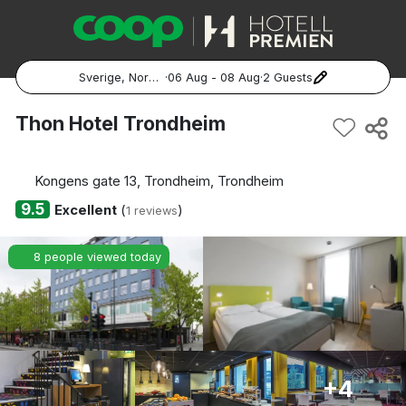
Sverige, Norge, Danmark
·
06 Aug - 08 Aug
·
2 Guests
Popular Destinations:
Thon Hotel Trondheim
Hela Sverige
Kongens gate 13, Trondheim, Trondheim
Stockholm
9.5
Excellent
(
)
1 reviews
Göteborg
8 people viewed today
Malmö
Hela Norge
Oslo
+4