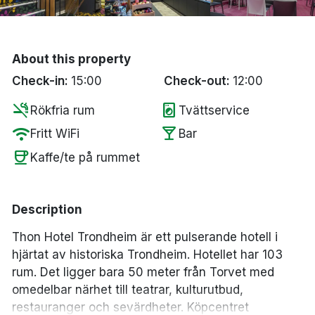
Bergen
Hela Danmark
About this property
Check-in:
15:00
Check-out:
12:00
Done
smoke_free
local_laundry_service
Rökfria rum
Tvättservice
wifi
local_bar
Fritt WiFi
Bar
coffee
Kaffe/te på rummet
Description
Thon Hotel Trondheim är ett pulserande hotell i
hjärtat av historiska Trondheim. Hotellet har 103
rum. Det ligger bara 50 meter från Torvet med
omedelbar närhet till teatrar, kulturutbud,
restauranger och sevärdheter. Köpcentret