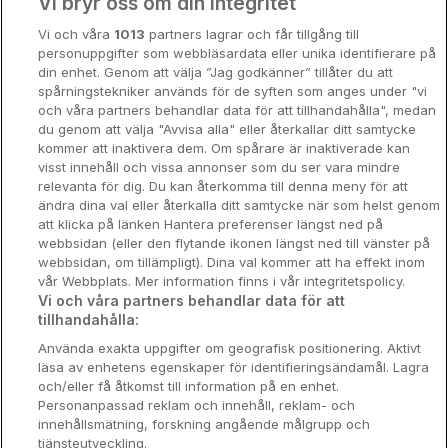
Vi bryr oss om din integritet
Storstadsweekend
Vi och våra
1013
partners lagrar och får tillgång till
Hotellrum under 995 kr
personuppgifter som webbläsardata eller unika identifierare på
din enhet. Genom att välja ”Jag godkänner” tillåter du att
Spahotell
spårningstekniker används för de syften som anges under "vi
och våra partners behandlar data för att tillhandahålla", medan
Sydsverige
du genom att välja "Avvisa alla" eller återkallar ditt samtycke
kommer att inaktivera dem. Om spårare är inaktiverade kan
Om Hotellpremien
visst innehåll och vissa annonser som du ser vara mindre
relevanta för dig. Du kan återkomma till denna meny för att
Nya hotell
ändra dina val eller återkalla ditt samtycke när som helst genom
att klicka på länken Hantera preferenser längst ned på
Stadsweekend
webbsidan (eller den flytande ikonen längst ned till vänster på
webbsidan, om tillämpligt). Dina val kommer att ha effekt inom
vår Webbplats. Mer information finns i vår integritetspolicy.
Vi och våra partners behandlar data för att
tillhandahålla:
Booking Enquiries:
info@hotellpremien.se
Använda exakta uppgifter om geografisk positionering. Aktivt
Hotellsupport:
scandinavian@digibreaks.com
läsa av enhetens egenskaper för identifieringsändamål. Lagra
och/eller få åtkomst till information på en enhet.
Personanpassad reklam och innehåll, reklam- och
innehållsmätning, forskning angående målgrupp och
Hotellpremien.se av en del av Coop
tjänsteutveckling.