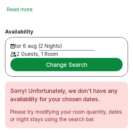
Trondheim Torg och Torget P-hus har direkt ingång
Read more
från hotellet.
Availability
107 rum
Dubbelrum och singelrum
tor 6 aug (2 Nights)
Badrum med dusch
2 Guests, 1 Room
Gratis WiFi
Change Search
Hårtork
Vattenkokare
Bar i receptionen
Spjälsäng på begäran
Sorry! Unfortunately, we don't have any
Privat tvättstuga med strykmöjligheter
availability for your chosen dates.
Rökfritt
50 m från torget i centrum och teatern, butiker
Please try modifying your room quantity, dates
och restauranger
or night stays using the search bar.
10 m till flygplatsens expressbuss