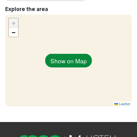
Explore the area
+
−
Show on Map
Leaflet