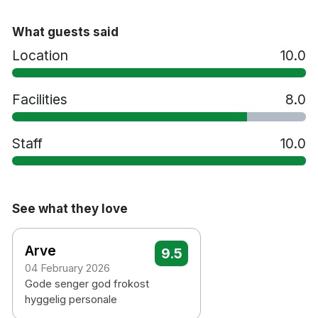
What guests said
Alla gäster 18 år och äldre måste visa giltig
legitimation vid incheckningen.
Location
10.0
Giltig legitimation kan vara: körkort, nationellt ID-
kort, BankID-app med foto eller pass.
Facilities
8.0
Detta är ett krav från myndigheterna och bidrar till
en säker och ansvarsfull drift av våra hotell.
Staff
10.0
See what they love
Arve
9.5
04 February 2026
Gode senger god frokost
hyggelig personale