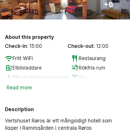
+6
Bergen
Hela Danmark
About this property
Done
Check-in:
15:00
Check-out:
12:00
wifi
restaurant
Fritt WiFi
Restaurang
ev_station
smoke_free
Elbilsladdare
Rökfria rum
accessible
local_bar
Tillgänglighetsanpassat
Bar
Parkering mot en
Read more
tv
local_parking
Smart-TV
kostnad
Description
Vertshuset Røros är ett mångsidigt hotell som
ligger i Rammgården i centrala Røros