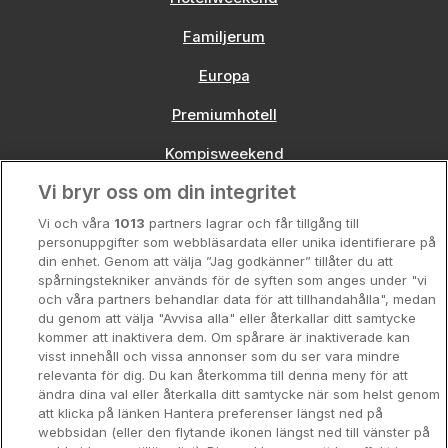
Familjerum
Europa
Premiumhotell
Kompisweekend
Vi bryr oss om din integritet
Storstadsweekend
Vi och våra
1013
partners lagrar och får tillgång till
Hotellrum under 995 kr
personuppgifter som webbläsardata eller unika identifierare på
din enhet. Genom att välja ”Jag godkänner” tillåter du att
Spahotell
spårningstekniker används för de syften som anges under "vi
och våra partners behandlar data för att tillhandahålla", medan
Sydsverige
du genom att välja "Avvisa alla" eller återkallar ditt samtycke
kommer att inaktivera dem. Om spårare är inaktiverade kan
Om Hotellpremien
visst innehåll och vissa annonser som du ser vara mindre
relevanta för dig. Du kan återkomma till denna meny för att
Nya hotell
ändra dina val eller återkalla ditt samtycke när som helst genom
att klicka på länken Hantera preferenser längst ned på
Stadsweekend
webbsidan (eller den flytande ikonen längst ned till vänster på