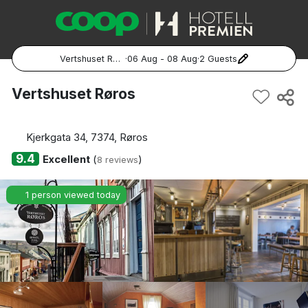
Vertshuset Røros
·
06 Aug - 08 Aug
·
2 Guests
Popular Destinations:
Vertshuset Røros
Hela Sverige
Kjerkgata 34, 7374, Røros
Stockholm
9.4
Excellent
(
)
8 reviews
Göteborg
1 person viewed today
Malmö
Hela Norge
Oslo