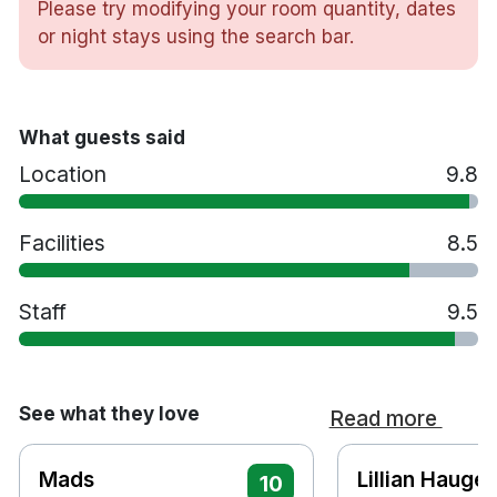
Please try modifying your room quantity, dates
TV
or night stays using the search bar.
Skrivbord
Hårtork
Restaurang
Bar
What guests said
Spjälsäng mot en avgift
Location
9.8
Husdjur tillåts mot en avgift
Gratis parkering
Rökfritt
Facilities
8.5
5 minuters promenad till Røros station
5 minuters bilresa till Røros flygplats
Staff
9.5
See what they love
Read more
Mads
Lillian Hauge
10