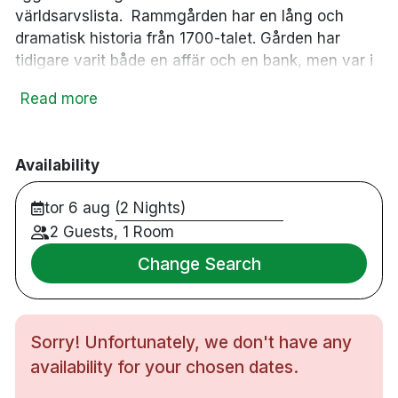
världsarvslista. Rammgården har en lång och
dramatisk historia från 1700-talet. Gården har
tidigare varit både en affär och en bank, men var i
princip som alla andra städer i Røros, byggd där
Read more
det fanns utrymme för två industrier, gruvdrift och
jordbruk. Här bor du trevligt i stora och mysiga
hotellrum som alla är utrustade med sköna sängar,
Availability
privat badrum med hårtork, TV och gratis WiFi.
Köket är hotellets stolthet. Här används råvaror av
tor 6 aug (2 Nights)
lokal kvalitet för att göra gourmetmåltider där
2 Guests, 1 Room
både innovation och tradition står i fokus. När du
äter på restaurangen kommer du att känna med
Change Search
alla sinnen att du är på Røros.
38 rum
Sorry! Unfortunately, we don't have any
Dubbelrum
Badrum med dusch
availability for your chosen dates.
Gratis WiFi