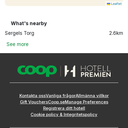
Leaflet
What's nearby
Sergels Torg
2.6km
See more
Kontakta oss
Vanliga frågor
Allmänna villkor
Gift Vouchers
Coop.se
Manage Preferences
Registrera ditt hotell
Cookie policy & Integritetspolicy