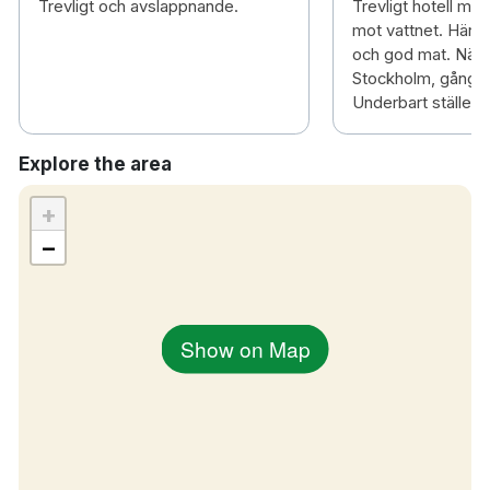
Trevligt och avslappnande.
Trevligt hotell med
Bastu
mot vattnet. Härli
Restaurang
och god mat. Nära t
Barer
Stockholm, gånga
Underbart ställe at
Tvättservice
Spjälsäng mot en avgift
Extrasäng mot en avgift
Explore the area
Begränsad avgiftsbelagd parkering
+
Rökfritt
5 minuters bilresa till Stockholm centralstation
−
40 minuters bilresa till Arlanda flygplats
Show on Map