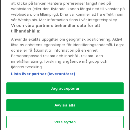
att klicka på länken Hantera preferenser längst ned på
Stadsweekend
webbsidan (eller den flytande ikonen längst ned till vänster på
webbsidan, om tillämpligt). Dina val kommer att ha effekt inom
vår Webbplats. Mer information finns i vår integritetspolicy.
Vi och våra partners behandlar data för att
tillhandahålla:
Booking Enquiries:
info@hotellpremien.se
Använda exakta uppgifter om geografisk positionering. Aktivt
Hotellsupport:
scandinavian@digibreaks.com
läsa av enhetens egenskaper för identifieringsändamål. Lagra
och/eller få åtkomst till information på en enhet.
Personanpassad reklam och innehåll, reklam- och
innehållsmätning, forskning angående målgrupp och
Hotellpremien.se av en del av Coop
tjänsteutveckling.
Sverige. Coop Sverige 171 88 Solna,
Lista över partner (leverantörer)
Telefon: 010-742 00 00, Org.nr: 556710-
5480.
Jag accepterar
Läs mer om Coops Partnererbjudande:
www.coop.se/medlem/partnererbjudande
Avvisa alla
Nytt!
Visa syften
Explore
Rea
My Trips
Profile