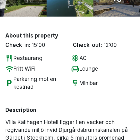
Bergen
Hela Danmark
About this property
Done
Check-in:
15:00
Check-out:
12:00
restaurant
ac_unit
Restaurang
AC
wifi
chair
Fritt WiFi
Lounge
Parkering mot en
local_parking
wine_bar
Minibar
kostnad
Description
Villa Källhagen Hotell ligger i en vacker och
rogivande miljö invid Djurgårdsbrunnskanalen på
Gärdet i Stockholm, cirka 5 minuters promenad