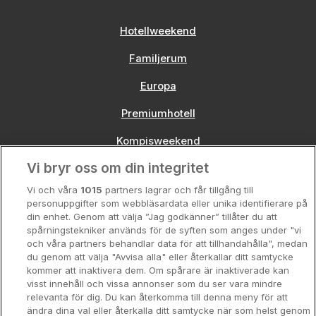
Hotellweekend
Familjerum
Europa
Premiumhotell
Kompisweekend
Vi bryr oss om din integritet
Storstadsweekend
Vi och våra
1015
partners lagrar och får tillgång till
Hotellrum under 995 kr
personuppgifter som webbläsardata eller unika identifierare på
din enhet. Genom att välja ”Jag godkänner” tillåter du att
Spahotell
spårningstekniker används för de syften som anges under "vi
och våra partners behandlar data för att tillhandahålla", medan
Sydsverige
du genom att välja "Avvisa alla" eller återkallar ditt samtycke
kommer att inaktivera dem. Om spårare är inaktiverade kan
Om Hotellpremien
visst innehåll och vissa annonser som du ser vara mindre
relevanta för dig. Du kan återkomma till denna meny för att
Nya hotell
ändra dina val eller återkalla ditt samtycke när som helst genom