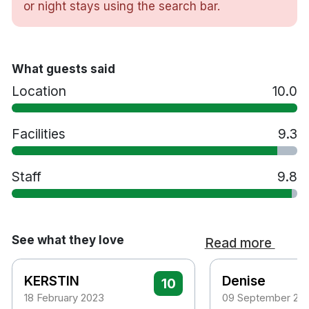
or night stays using the search bar.
åren kan man med gott sällskap slå sig ner för en
drink framför den öppna spisen i lobbybaren. Villa
Källhagen Hotell är perfekt för en avkopplande helg
med lite shopping och kanske ett teater- eller
What guests said
musikalbesök.
Location
10.0
36 rum
Facilities
9.3
Dubbelrum
Badrum med dusch eller badkar
Gratis WiFi
Staff
9.8
TV
Värdeskåp
Skrivbord
Hårtork
See what they love
Read more
Minibar
Tofflor
KERSTIN
Denise
10
Lyxtoalettartiklar
18 February 2023
09 September 20
Room service