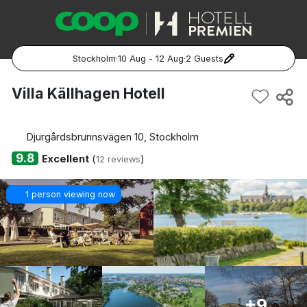
Stockholm
·
10 Aug - 12 Aug
·
2 Guests
Popular Destinations:
Villa Källhagen Hotell
Hela Sverige
Djurgårdsbrunnsvägen 10, Stockholm
Stockholm
9.8
Excellent
(
)
12 reviews
Göteborg
1 person viewing now
Malmö
Hela Norge
Oslo
+9