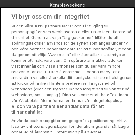
Kompisweekend
Vi bryr oss om din integritet
Storstadsweekend
Vi och våra
1015
partners lagrar och får tillgång till
Hotellrum under 995 kr
personuppgifter som webbläsardata eller unika identifierare på
din enhet. Genom att välja ”Jag godkänner” tillåter du att
Spahotell
spårningstekniker används för de syften som anges under "vi
och våra partners behandlar data för att tillhandahålla", medan
Sydsverige
du genom att välja "Avvisa alla" eller återkallar ditt samtycke
kommer att inaktivera dem. Om spårare är inaktiverade kan
Om Hotellpremien
visst innehåll och vissa annonser som du ser vara mindre
relevanta för dig. Du kan återkomma till denna meny för att
Nya hotell
ändra dina val eller återkalla ditt samtycke när som helst genom
att klicka på länken Hantera preferenser längst ned på
Stadsweekend
webbsidan (eller den flytande ikonen längst ned till vänster på
webbsidan, om tillämpligt). Dina val kommer att ha effekt inom
vår Webbplats. Mer information finns i vår integritetspolicy.
Vi och våra partners behandlar data för att
tillhandahålla:
Booking Enquiries:
info@hotellpremien.se
Använda exakta uppgifter om geografisk positionering. Aktivt
Hotellsupport:
scandinavian@digibreaks.com
läsa av enhetens egenskaper för identifieringsändamål. Lagra
och/eller få åtkomst till information på en enhet.