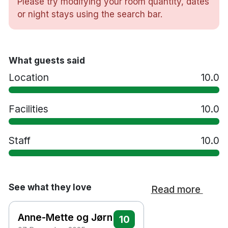
Please try modifying your room quantity, dates
Rökfritt hotell
or night stays using the search bar.
Tillgänglighetsanpassade rum
Wi-Fi
Bar och restaurang
What guests said
Parkering mot en avgift
Gratis flygplatstransfer
Location
10.0
Gymnastiksal
Lekplats för barn
Facilities
10.0
Tvättservice
Legoland Billund 2.4 km
Staff
Lalandia 3 km
10.0
Billund flygplats 0.3 km
See what they love
Read more
Anne-Mette og Jørn
10