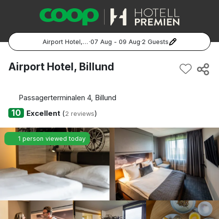
Airport Hotel, Billund
·
07 Aug - 09 Aug
·
2 Guests
Popular Destinations:
Airport Hotel, Billund
Hela Sverige
Passagerterminalen 4, Billund
Stockholm
10
Excellent
(
)
2 reviews
Göteborg
1 person viewed today
Malmö
Hela Norge
Oslo