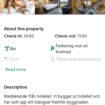
+9
Bergen
Hela Danmark
About this property
Done
Check-in:
14:00
Check-out:
11:00
Parkering mot en
local_bar
local_parking
Bar
kostnad
fitness_center
accessible
Gym
Tillgänglighetsanpassat
smoke_free
bed
Rökfria rum
Extrasäng
Read more
flight
restaurant
Flygplatstransfer
Restaurang
flight
business_center
Flygplats
Business Center
Description
child_care
wifi
Barnstol
Fritt WiFi
Meddelande från hotellet: Vi bygger ut hotellet och
chair
Lounge
har satt upp ett stängsel framför byggnaden.