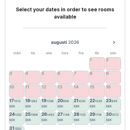
Värdeskåp
Select your dates in order to see rooms
Skrivbord
available
Hårtork
Vattenkokare
Strykjärn/strykbräda på begäran
Rumsservice - begränsad tider
Gym
Restaurang
Spjälsäng med en engångskostnad per
vistelse, 250 sek.
Måste förbokas med
hotellet innan ankomst.
Handikappanpassade rum finns
tillgänglig.
Måste förbokas med hotellet innan
ankomst.
Husdjur tillåtna. Måste förbokas med hotellet
innan ankomst och kostar 200 sek per natt.
Boka parkering i förväg för att säkra din
parkeringsplats via
Boka din parkering - Par