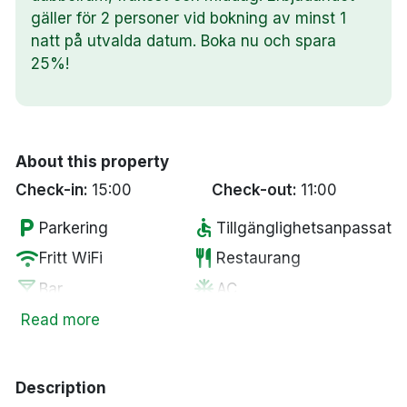
gäller för 2 personer vid bokning av minst 1
natt på utvalda datum. Boka nu och spara
25%!
About this property
Check-in:
15:00
Check-out:
11:00
local_parking
accessible
Parkering
Tillgänglighetsanpassat
wifi
restaurant
Fritt WiFi
Restaurang
local_bar
ac_unit
Bar
AC
deck
smoke_free
Tradgård/balkong
Rökfria rum
Read more
hot_tub
fitness_center
Bubbelpool
Gym
crib
coffee
Spjälsäng
Kaffe/te på rummet
Description