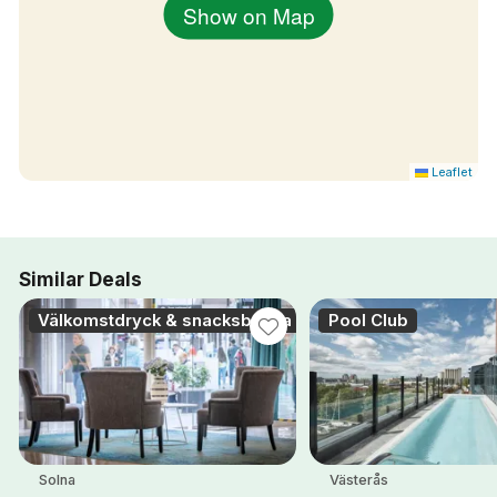
Show on Map
Leaflet
Similar Deals
Välkomstdryck & snacksbricka
Pool Club
Solna
Västerås