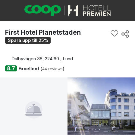
First Hotel Planetstaden
Spara upp till 25%
Dalbyvägen 38, 224 60 , Lund
8.7
Excellent
(
)
44 reviews