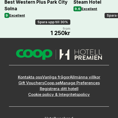
Best Western Plus Park City
Steam Hotel
Solna
9.6
Excellent
9
Excellent
Spara 
Spara upp till 30%
from
1 250kr
Kontakta oss
Vanliga frågor
Allmänna villkor
Gift Vouchers
Coop.se
Manage Preferences
Registrera ditt hotell
Cookie policy & Integritetspolicy