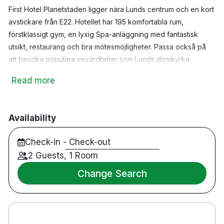
pets
pool
Husdjur tillåtna
Pool
First Hotel Planetstaden ligger nära Lunds centrum och en kort
Morgonrock &
checkroom
avstickare från E22.
Hotellet har 195 komfortabla rum,
sauna
Bastu
tofflor
förstklassigt gym, en lyxig Spa-anläggning med fantastisk
spa
tv
utsikt, restaurang och bra mötesmöjligheter.
Passa också på
Spa
Smart-TV
att besöka populära sevärdheter som Lunds domkyrka,
room_service
bed
Handduk
Påslakan
Botaniska trädgården, friluftsmuseet Kulturen och Högevall
Read more
Parkering mot en
äventyrsbad.
bed
local_parking
Extrasäng
kostnad
Kvällsmiddag ingår i priset.
Availability
Spa finns tillgängligt för en extra kostade, pris från
Check-in - Check-out
295kr/vuxen. Boka via receptionen.
2 Guests, 1 Room
195 rum
Change Search
Dubbelrum
Badrum med dusch
Gratis WiFi
TV