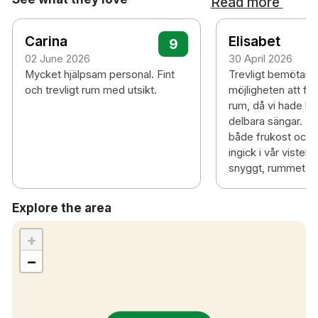
Read more
Carina
Elisabet
9
02 June 2026
30 April 2026
Mycket hjälpsam personal. Fint
Trevligt bemötand
och trevligt rum med utsikt.
möjligheten att få
rum, då vi hade be
delbara sängar. Fö
både frukost och
ingick i vår vistel
snyggt, rummet var
Explore the area
+
−