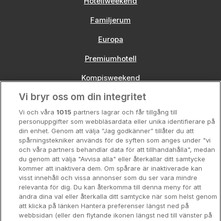
Hotellweekend
Familjerum
Europa
Premiumhotell
Kompisweekend
Vi bryr oss om din integritet
Storstadsweekend
Vi och våra
1015
partners lagrar och får tillgång till
Hotellrum under 995 kr
personuppgifter som webbläsardata eller unika identifierare på
din enhet. Genom att välja ”Jag godkänner” tillåter du att
Spahotell
spårningstekniker används för de syften som anges under "vi
och våra partners behandlar data för att tillhandahålla", medan
Sydsverige
du genom att välja "Avvisa alla" eller återkallar ditt samtycke
kommer att inaktivera dem. Om spårare är inaktiverade kan
Om Hotellpremien
visst innehåll och vissa annonser som du ser vara mindre
relevanta för dig. Du kan återkomma till denna meny för att
Nya hotell
ändra dina val eller återkalla ditt samtycke när som helst genom
att klicka på länken Hantera preferenser längst ned på
Stadsweekend
webbsidan (eller den flytande ikonen längst ned till vänster på