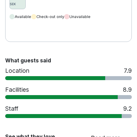
alternativt boka på plats
Rökfritt
Available
Check-out only
Unavailable
What guests said
Location
7.9
Facilities
8.9
Staff
9.2
See what they love