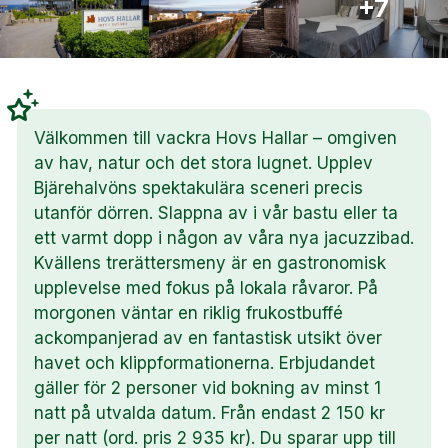
+7
Välkommen till vackra Hovs Hallar – omgiven
av hav, natur och det stora lugnet. Upplev
Bjärehalvöns spektakulära sceneri precis
utanför dörren. Slappna av i vår bastu eller ta
ett varmt dopp i någon av våra nya jacuzzibad.
Kvällens trerättersmeny är en gastronomisk
upplevelse med fokus på lokala råvaror. På
morgonen väntar en riklig frukostbuffé
ackompanjerad av en fantastisk utsikt över
havet och klippformationerna. Erbjudandet
gäller för 2 personer vid bokning av minst 1
natt på utvalda datum. Från endast 2 150 kr
per natt (ord. pris 2 935 kr). Du sparar upp till