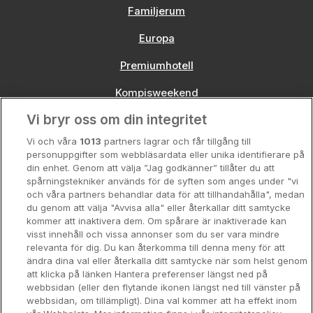
Familjerum
Europa
Premiumhotell
Kompisweekend
Vi bryr oss om din integritet
Storstadsweekend
Vi och våra
1013
partners lagrar och får tillgång till
Hotellrum under 995 kr
personuppgifter som webbläsardata eller unika identifierare på
din enhet. Genom att välja ”Jag godkänner” tillåter du att
Spahotell
spårningstekniker används för de syften som anges under "vi
och våra partners behandlar data för att tillhandahålla", medan
Sydsverige
du genom att välja "Avvisa alla" eller återkallar ditt samtycke
kommer att inaktivera dem. Om spårare är inaktiverade kan
Om Hotellpremien
visst innehåll och vissa annonser som du ser vara mindre
relevanta för dig. Du kan återkomma till denna meny för att
Nya hotell
ändra dina val eller återkalla ditt samtycke när som helst genom
att klicka på länken Hantera preferenser längst ned på
Stadsweekend
webbsidan (eller den flytande ikonen längst ned till vänster på
webbsidan, om tillämpligt). Dina val kommer att ha effekt inom