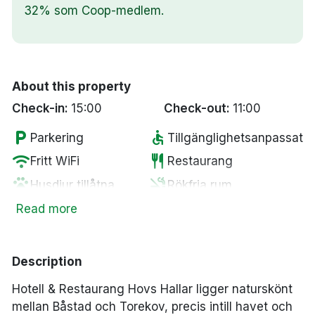
32% som Coop-medlem.
About this property
Check-in:
15:00
Check-out:
11:00
local_parking
accessible
Parkering
Tillgänglighetsanpassat
wifi
restaurant
Fritt WiFi
Restaurang
pets
smoke_free
Husdjur tillåtna
Rökfria rum
tv
coffee
Smart-TV
Kaffe/te på rummet
Read more
Gratis
room_service
local_parking
Gratis parkering
mineralvatten
Description
Morgonrock &
checkroom
spa
Spa
Hotell & Restaurang Hovs Hallar ligger naturskönt
tofflor
mellan Båstad och Torekov, precis intill havet och
sauna
local_bar
Bastu
Bar