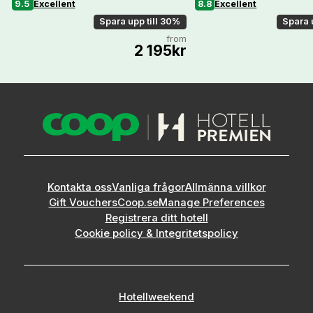
9.5
Excellent
8.8
Excellent
Spara upp till 30%
Spara 
from
2 195kr
Kontakta oss
Vanliga frågor
Allmänna villkor
Gift Vouchers
Coop.se
Manage Preferences
Registrera ditt hotell
Cookie policy & Integritetspolicy
Hotellweekend