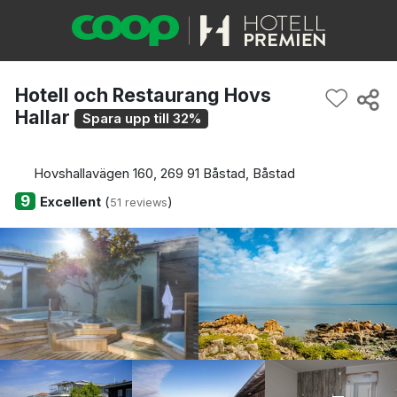
Hotell och Restaurang Hovs
Hallar
Spara upp till 32%
Hovshallavägen 160, 269 91 Båstad, Båstad
9
Excellent
(
)
51 reviews