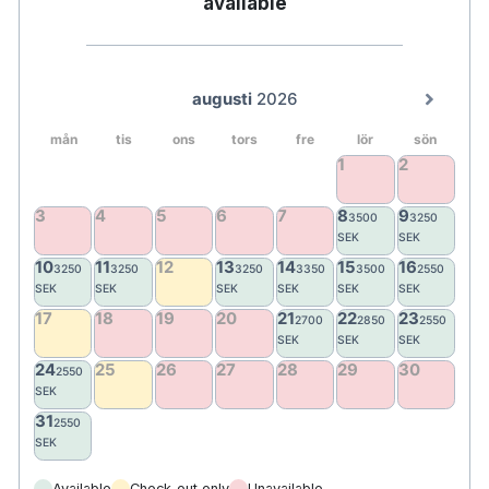
available
Helsingborg Airport.
Available
Check-out only
Unavailable