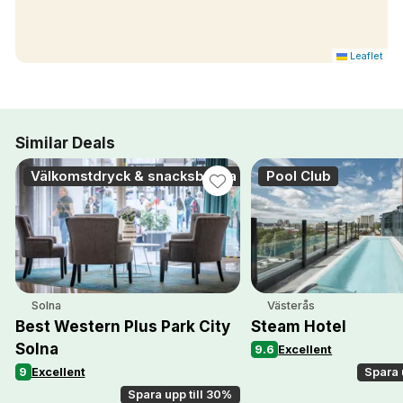
Leaflet
Similar Deals
Välkomstdryck & snacksbricka
Pool Club
Solna
Västerås
Best Western Plus Park City
Steam Hotel
Solna
9.6
Excellent
9
Excellent
Spara 
Spara upp till 30%