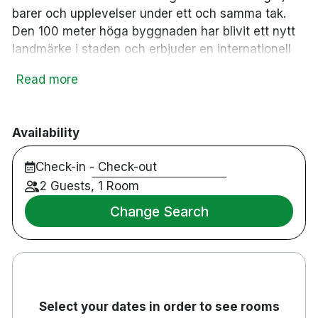
barer och upplevelser under ett och samma tak.
Den 100 meter höga byggnaden har blivit ett nytt
landmärke i staden och erbjuder en internationell
atmosfär med fantastisk utsikt över Göteborg.
Read more
Hotellet ligger cirka 2 km från Göteborgs
centralstation och omkring 2,5 km från Liseberg,
vilket gör det till en utmärkt utgångspunkt för både
Availability
nöje och shopping.
Check-in - Check-out
Tillgänglighetsanpassat hotell.
2 Guests, 1 Room
Husdjur är välkomna mot en avgift.
Change Search
Parkering finns mot en avgift.
Viktig information
Under vecka 34 (17–23 augusti) genomförs
underhållsarbete och poolområdet på våning
Select your dates in order to see rooms
28 är stängt.