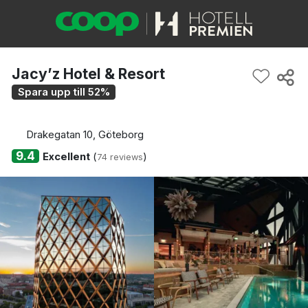
Jacy’z Hotel & Resort
Spara upp till 52%
Drakegatan 10, Göteborg
9.4
Excellent
(
)
74 reviews