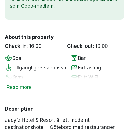
som Coop-medlem.
About this property
Check-in:
16:00
Check-out:
10:00
spa
local_bar
Spa
Bar
accessible
bed
Tillgänglighetsanpassat
Extrasäng
fitness_center
wifi
Gym
Fritt WiFi
Parkering mot en
Read more
local_parking
pool
Pool
kostnad
sauna
wine_bar
Bastu
Minibar
Description
smoke_free
restaurant
Rökfria rum
Restaurang
Jacy'z Hotel & Resort är ett modernt
destinationshotell i Göteborg med restauranger,