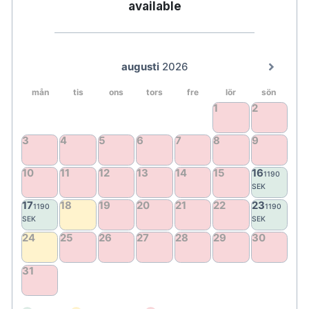
available
Under vecka 35 (24–30 augusti) är
poolområdet på våning 27 stängt för underhåll.
Från och med den 1 september 2026 erbjuds
inte längre några behandlingar i Pool Club.