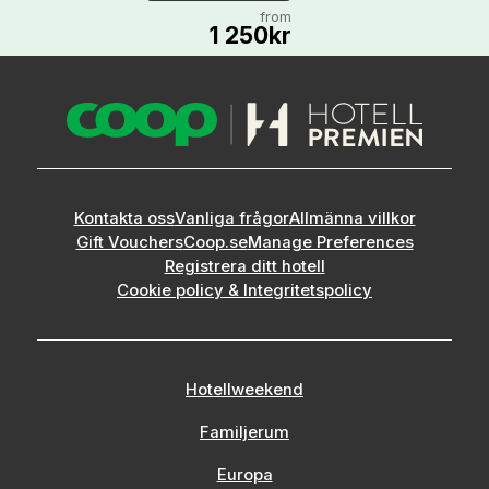
from
1 250kr
Kontakta oss
Vanliga frågor
Allmänna villkor
Gift Vouchers
Coop.se
Manage Preferences
Registrera ditt hotell
Cookie policy & Integritetspolicy
Hotellweekend
Familjerum
Europa