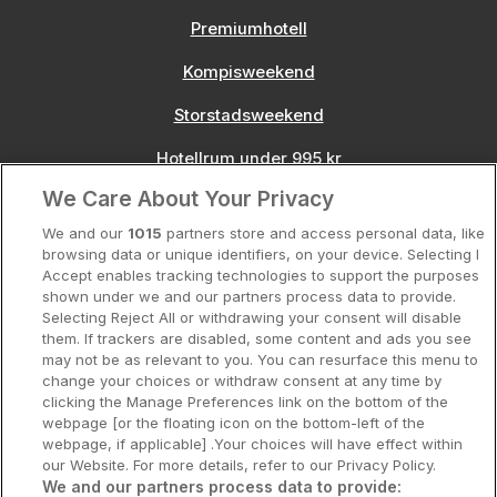
Premiumhotell
Kompisweekend
Storstadsweekend
Hotellrum under 995 kr
We Care About Your Privacy
Spahotell
We and our
1015
partners store and access personal data, like
Sydsverige
browsing data or unique identifiers, on your device. Selecting I
Accept enables tracking technologies to support the purposes
Om Hotellpremien
shown under we and our partners process data to provide.
Selecting Reject All or withdrawing your consent will disable
Nya hotell
them. If trackers are disabled, some content and ads you see
may not be as relevant to you. You can resurface this menu to
Stadsweekend
change your choices or withdraw consent at any time by
clicking the Manage Preferences link on the bottom of the
webpage [or the floating icon on the bottom-left of the
webpage, if applicable] .Your choices will have effect within
our Website. For more details, refer to our Privacy Policy.
Booking Enquiries:
info@hotellpremien.se
We and our partners process data to provide: