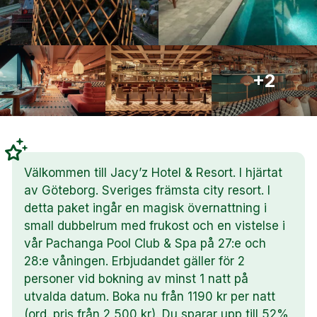
+2
Välkommen till Jacy’z Hotel & Resort. I hjärtat
av Göteborg. Sveriges främsta city resort. I
detta paket ingår en magisk övernattning i
small dubbelrum med frukost och en vistelse i
vår Pachanga Pool Club & Spa på 27:e och
28:e våningen. Erbjudandet gäller för 2
personer vid bokning av minst 1 natt på
utvalda datum. Boka nu från 1190 kr per natt
(ord. pris från 2 500 kr). Du sparar upp till 52%