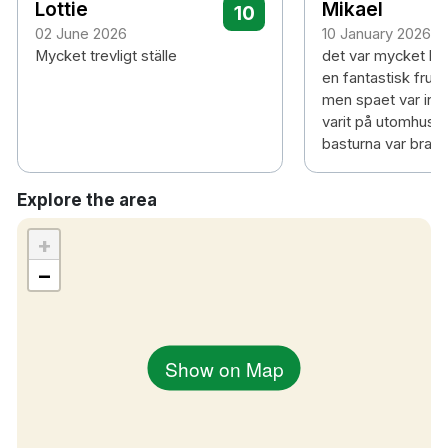
Lottie
Mikael
10
02 June 2026
10 January 2026
Mycket trevligt ställe
det var mycket lyxi
en fantastisk fruk
men spaet var inte
varit på utomhusp
basturna var bra
Explore the area
+
−
Show on Map