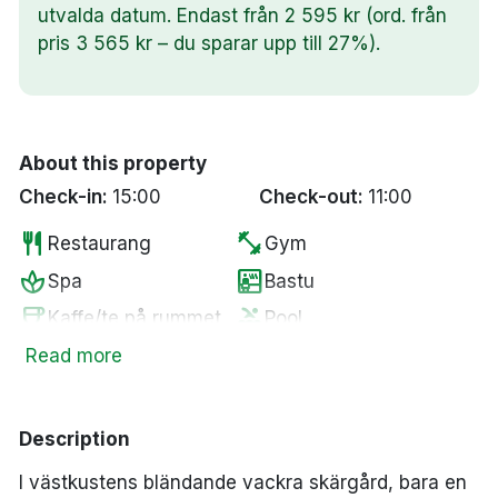
utvalda datum. Endast från 2 595 kr (ord. från
pris 3 565 kr – du sparar upp till 27%).
About this property
Check-in:
15:00
Check-out:
11:00
restaurant
fitness_center
Restaurang
Gym
spa
sauna
Spa
Bastu
coffee
pool
Kaffe/te på rummet
Pool
business_center
smoke_free
Business Center
Rökfria rum
Read more
tv
accessible
Smart-TV
Tillgänglighetsanpassat
wifi
pets
Fritt WiFi
Husdjur tillåtna
Description
local_bar
Bar
I västkustens bländande vackra skärgård, bara en