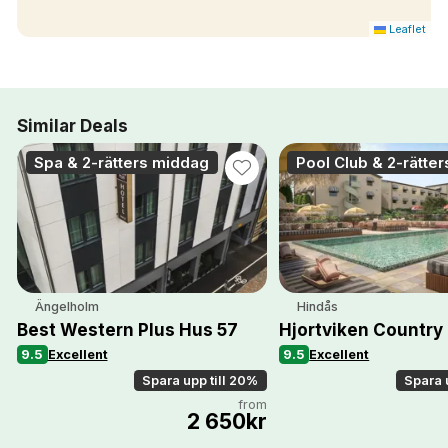
Leaflet
Similar Deals
Spa & 2-rätters middag
Pool Club & 2-rätte
Ängelholm
Hindås
Best Western Plus Hus 57
Hjortviken Country
9.5
Excellent
9.5
Excellent
Spara upp till 20%
Spara 
from
2 650kr