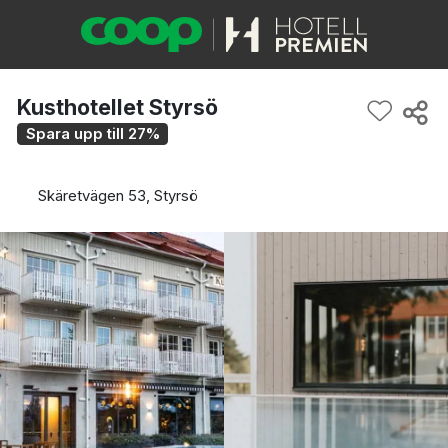
Kusthotellet Styrsö
Spara upp till 27%
Skäretvägen 53, Styrsö