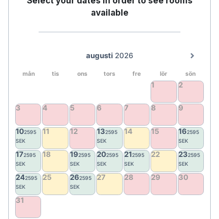
Select your dates in order to see rooms
available
I Saltkällan kan man unna sig fotbad och
kroppskrubb med salt och havstång,
ansiktsbehandlingar samt vila i lugna miljöer med
havsutsikt. I värmekällan erbjuds bastu, ångbad
och möjlighet till kalla bad, en klassisk värme-kyl-
kontrast som verkligen ger återhämtning.
Utanför kan du bada i den åretrunt varma poolen
som håller 38 grader.
För den som vill välja aktivitet framför stillhet finns
även ett mindre gym. När kroppen längtar efter
rörelse väntar öns vandringsleder, charmiga stigar
och cykelvägar med möjlighet att hyra cykel direkt
på hotellet.