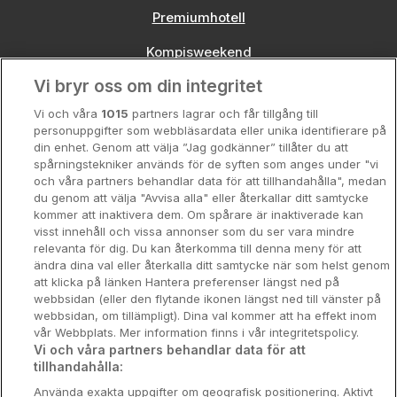
Premiumhotell
Kompisweekend
Vi bryr oss om din integritet
Storstadsweekend
Vi och våra
1015
partners lagrar och får tillgång till
Hotellrum under 995 kr
personuppgifter som webbläsardata eller unika identifierare på
din enhet. Genom att välja ”Jag godkänner” tillåter du att
Spahotell
spårningstekniker används för de syften som anges under "vi
och våra partners behandlar data för att tillhandahålla", medan
Sydsverige
du genom att välja "Avvisa alla" eller återkallar ditt samtycke
kommer att inaktivera dem. Om spårare är inaktiverade kan
Om Hotellpremien
visst innehåll och vissa annonser som du ser vara mindre
relevanta för dig. Du kan återkomma till denna meny för att
Nya hotell
ändra dina val eller återkalla ditt samtycke när som helst genom
att klicka på länken Hantera preferenser längst ned på
Stadsweekend
webbsidan (eller den flytande ikonen längst ned till vänster på
webbsidan, om tillämpligt). Dina val kommer att ha effekt inom
vår Webbplats. Mer information finns i vår integritetspolicy.
Vi och våra partners behandlar data för att
tillhandahålla:
Booking Enquiries:
info@hotellpremien.se
Använda exakta uppgifter om geografisk positionering. Aktivt