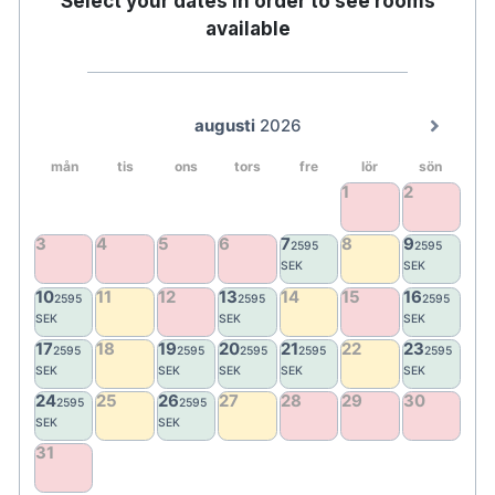
Select your dates in order to see rooms
available
I Saltkällan kan man unna sig fotbad och
kroppskrubb med salt och havstång,
ansiktsbehandlingar samt vila i lugna miljöer med
havsutsikt. I värmekällan erbjuds bastu, ångbad
och möjlighet till kalla bad, en klassisk värme-kyl-
kontrast som verkligen ger återhämtning.
Utanför kan du bada i den åretrunt varma poolen
som håller 38 grader.
För den som vill välja aktivitet framför stillhet finns
även ett mindre gym. När kroppen längtar efter
rörelse väntar öns vandringsleder, charmiga stigar
och cykelvägar med möjlighet att hyra cykel direkt
på hotellet.