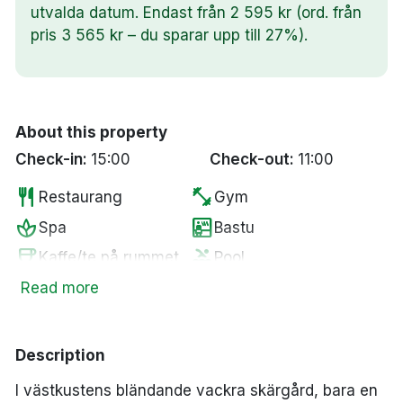
utvalda datum. Endast från 2 595 kr (ord. från
pris 3 565 kr – du sparar upp till 27%).
About this property
Check-in:
15:00
Check-out:
11:00
restaurant
fitness_center
Restaurang
Gym
spa
sauna
Spa
Bastu
coffee
pool
Kaffe/te på rummet
Pool
business_center
smoke_free
Business Center
Rökfria rum
Read more
tv
accessible
Smart-TV
Tillgänglighetsanpassat
wifi
pets
Fritt WiFi
Husdjur tillåtna
Description
local_bar
Bar
I västkustens bländande vackra skärgård, bara en