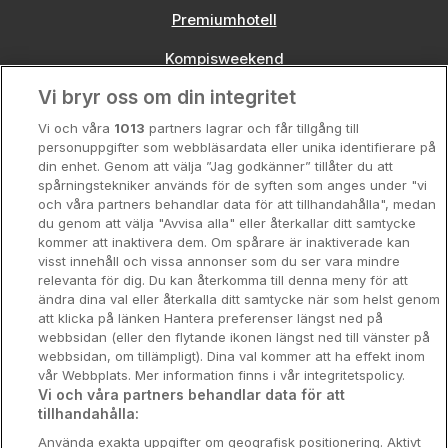
Premiumhotell
Kompisweekend
Vi bryr oss om din integritet
Storstadsweekend
Vi och våra
1013
partners lagrar och får tillgång till
Hotellrum under 995 kr
personuppgifter som webbläsardata eller unika identifierare på
din enhet. Genom att välja ”Jag godkänner” tillåter du att
Spahotell
spårningstekniker används för de syften som anges under "vi
och våra partners behandlar data för att tillhandahålla", medan
Sydsverige
du genom att välja "Avvisa alla" eller återkallar ditt samtycke
kommer att inaktivera dem. Om spårare är inaktiverade kan
Om Hotellpremien
visst innehåll och vissa annonser som du ser vara mindre
relevanta för dig. Du kan återkomma till denna meny för att
Nya hotell
ändra dina val eller återkalla ditt samtycke när som helst genom
att klicka på länken Hantera preferenser längst ned på
Stadsweekend
webbsidan (eller den flytande ikonen längst ned till vänster på
webbsidan, om tillämpligt). Dina val kommer att ha effekt inom
vår Webbplats. Mer information finns i vår integritetspolicy.
Vi och våra partners behandlar data för att
tillhandahålla:
Booking Enquiries:
info@hotellpremien.se
Använda exakta uppgifter om geografisk positionering. Aktivt