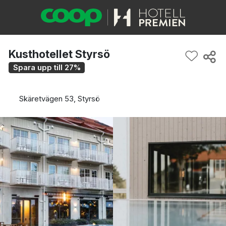
Kusthotellet Styrsö
Spara upp till 27%
Skäretvägen 53, Styrsö