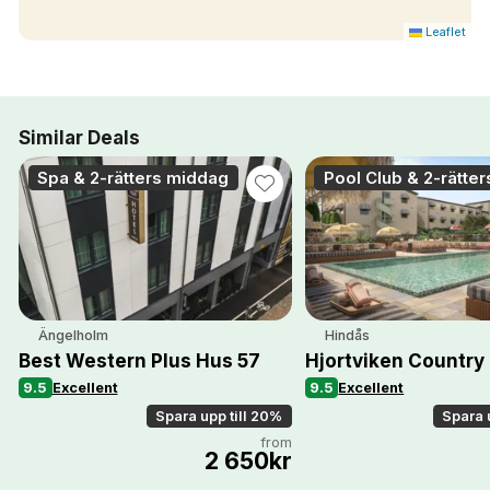
Leaflet
Similar Deals
Spa & 2-rätters middag
Pool Club & 2-rätte
Ängelholm
Hindås
Best Western Plus Hus 57
Hjortviken Country
9.5
Excellent
9.5
Excellent
Spara upp till 20%
Spara 
from
2 650kr