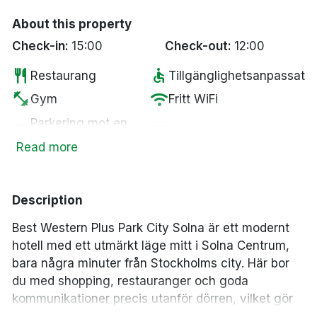
About this property
Check-in:
15:00
Check-out:
12:00
restaurant
accessible
Restaurang
Tillgänglighetsanpassat
fitness_center
wifi
Gym
Fritt WiFi
Parkering mot en
local_parking
tv
Smart-TV
kostnad
Read more
pets
coffee
Husdjur tillåtna
Kaffe/te på rummet
smoke_free
local_bar
Rökfria rum
Bar
Description
ev_station
room_service
Elbilsladdare
Familjerum
Best Western Plus Park City Solna
är ett modernt
business_center
deck
Business Center
Utomhus servering
hotell med ett utmärkt läge mitt i Solna Centrum,
sauna
Bastu
bara några minuter från Stockholms city. Här bor
du med shopping, restauranger och goda
kommunikationer precis utanför dörren, vilket gör
hotellet till ett perfekt val för både weekendresor