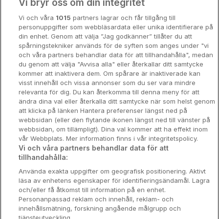
Vi bryr oss om din integritet
Storstadsweekend
Vi och våra
1015
partners lagrar och får tillgång till
Hotellrum under 995 kr
personuppgifter som webbläsardata eller unika identifierare på
din enhet. Genom att välja ”Jag godkänner” tillåter du att
Spahotell
spårningstekniker används för de syften som anges under "vi
och våra partners behandlar data för att tillhandahålla", medan
Sydsverige
du genom att välja "Avvisa alla" eller återkallar ditt samtycke
kommer att inaktivera dem. Om spårare är inaktiverade kan
Om Hotellpremien
visst innehåll och vissa annonser som du ser vara mindre
relevanta för dig. Du kan återkomma till denna meny för att
Nya hotell
ändra dina val eller återkalla ditt samtycke när som helst genom
att klicka på länken Hantera preferenser längst ned på
Stadsweekend
webbsidan (eller den flytande ikonen längst ned till vänster på
webbsidan, om tillämpligt). Dina val kommer att ha effekt inom
vår Webbplats. Mer information finns i vår integritetspolicy.
Vi och våra partners behandlar data för att
tillhandahålla:
Booking Enquiries:
info@hotellpremien.se
Använda exakta uppgifter om geografisk positionering. Aktivt
Hotellsupport:
scandinavian@digibreaks.com
läsa av enhetens egenskaper för identifieringsändamål. Lagra
och/eller få åtkomst till information på en enhet.
Personanpassad reklam och innehåll, reklam- och
innehållsmätning, forskning angående målgrupp och
Hotellpremien.se av en del av Coop
tjänsteutveckling.