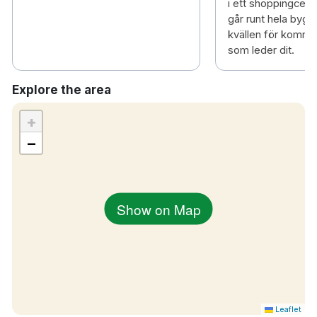
i ett shoppingcent
går runt hela byg
kvällen för komma 
som leder dit.
Explore the area
+
−
Show on Map
Leaflet