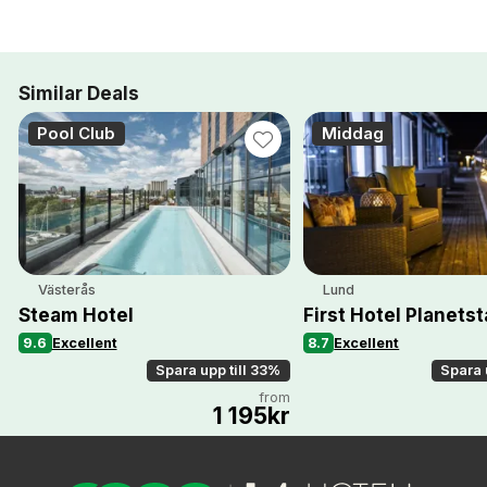
Similar Deals
Pool Club
Middag
Västerås
Lund
Steam Hotel
First Hotel Planets
9.6
Excellent
8.7
Excellent
Spara upp till 33%
Spara 
from
1 195kr