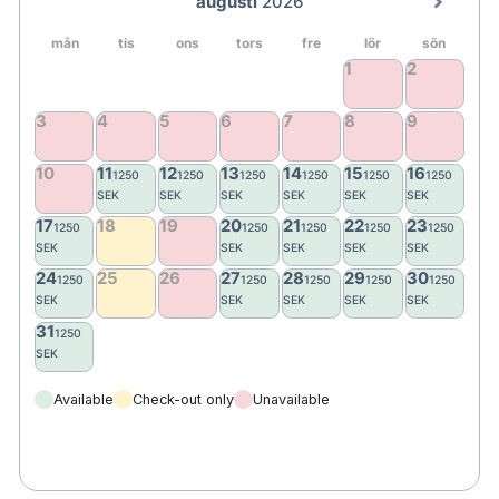
256 rum
Frukostbuffé
Extra säng mot en avgift
Solna Business Park 1,2 km
Mall of Scandinavia 1,2 km
Friends Arena 1,4 km
Hagaparken 2 km
Stockholm Bromma flygplats 3,1 km
Stockholm Arlanda flygplats 32,5 km
Available
Check-out only
Unavailable