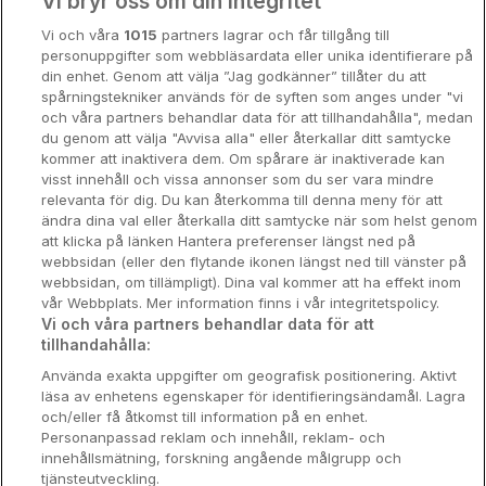
Vi bryr oss om din integritet
Storstadsweekend
Vi och våra
1015
partners lagrar och får tillgång till
Hotellrum under 995 kr
personuppgifter som webbläsardata eller unika identifierare på
din enhet. Genom att välja ”Jag godkänner” tillåter du att
Spahotell
spårningstekniker används för de syften som anges under "vi
och våra partners behandlar data för att tillhandahålla", medan
Sydsverige
du genom att välja "Avvisa alla" eller återkallar ditt samtycke
kommer att inaktivera dem. Om spårare är inaktiverade kan
Om Hotellpremien
visst innehåll och vissa annonser som du ser vara mindre
relevanta för dig. Du kan återkomma till denna meny för att
Nya hotell
ändra dina val eller återkalla ditt samtycke när som helst genom
att klicka på länken Hantera preferenser längst ned på
Stadsweekend
webbsidan (eller den flytande ikonen längst ned till vänster på
webbsidan, om tillämpligt). Dina val kommer att ha effekt inom
vår Webbplats. Mer information finns i vår integritetspolicy.
Vi och våra partners behandlar data för att
tillhandahålla:
Booking Enquiries:
info@hotellpremien.se
Använda exakta uppgifter om geografisk positionering. Aktivt
Hotellsupport:
scandinavian@digibreaks.com
läsa av enhetens egenskaper för identifieringsändamål. Lagra
och/eller få åtkomst till information på en enhet.
Personanpassad reklam och innehåll, reklam- och
innehållsmätning, forskning angående målgrupp och
Hotellpremien.se av en del av Coop
tjänsteutveckling.