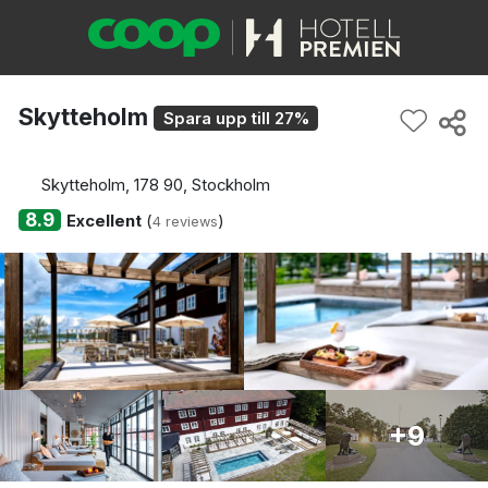
Skytteholm
Spara upp till 27%
Skytteholm, 178 90, Stockholm
8.9
Excellent
(
)
4 reviews
+9