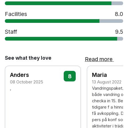
Facilities
8.0
Staff
9.5
See what they love
Read more
Anders
Maria
8
08 October 2025
13 August 2022
,
Vandringspaket. För
både vandring o S
checka in 15. Beh
tidigare f a hinna..
få avkoppling. Da
pers på konf som
aktiviteter i trädg