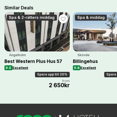
Similar Deals
Spa & 2-rätters middag
Spa & middag
Ängelholm
Skövde
Best Western Plus Hus 57
Billingehus
9.5
Excellent
9.8
Excellent
Spara upp till 20%
Spara 
from
2 650kr