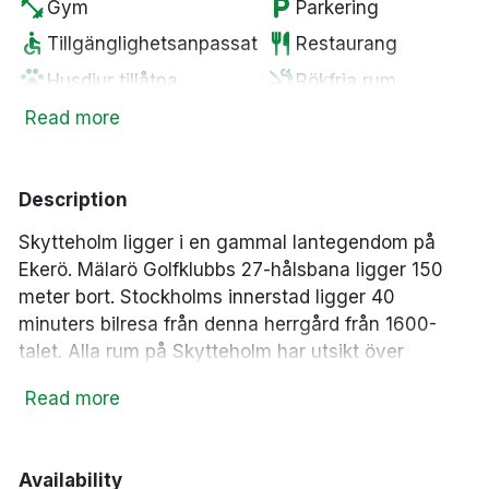
fitness_center
local_parking
Gym
Parkering
accessible
restaurant
Tillgänglighetsanpassat
Restaurang
pets
smoke_free
Husdjur tillåtna
Rökfria rum
local_bar
local_parking
Bar
Gratis parkering
Read more
wifi
sauna
Fritt WiFi
Bastu
spa
tv
Spa
Smart-TV
Description
Skytteholm ligger i en gammal lantegendom på
Ekerö. Mälarö Golfklubbs 27-hålsbana ligger 150
meter bort. Stockholms innerstad ligger 40
minuters bilresa från denna herrgård från 1600-
talet. Alla rum på Skytteholm har utsikt över
trädgården. De flesta har en sitthörna och ett
Read more
skrivbord. På hotellet erbjuds en daglig frukostbuffé
och en sjöbastu. Parkering är gratis på plats.
Åldersgräns på 12 år gäller.
Availability