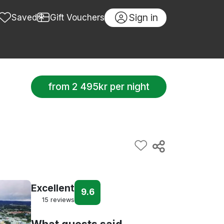
Sign in
Saved
Gift Vouchers
from 2 495kr per night
Excellent
9.6
15 reviews
What guests said