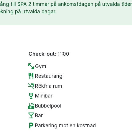
lgång till SPA 2 timmar på ankomstdagen på utvalda tider
okning på utvalda dagar.
Check-out:
11:00
fitness_center
Gym
restaurant
Restaurang
smoke_free
Rökfria rum
wine_bar
Minibar
hot_tub
Bubbelpool
local_bar
Bar
local_parking
Parkering mot en kostnad