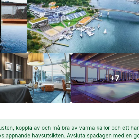
+7
usten, koppla av och må bra av varma källor och ett härl
vslappnande havsutsikten. Avsluta spadagen med en g