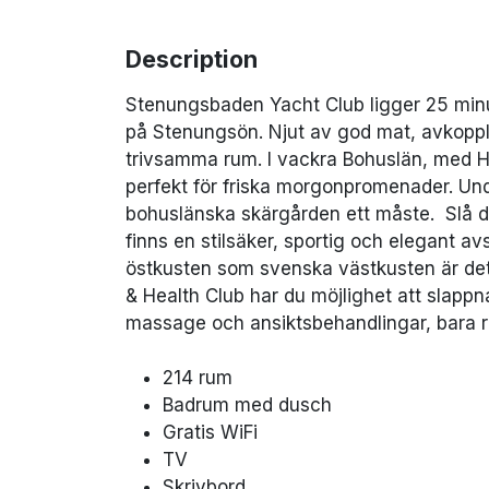
Description
Stenungsbaden Yacht Club ligger 25 minut
på Stenungsön. Njut av god mat, avkop
trivsamma rum. I vackra Bohuslän, med Hake
perfekt för friska morgonpromenader. Unde
bohuslänska skärgården ett måste. Slå dig
finns en stilsäker, sportig och elegant 
östkusten som svenska västkusten är det 
& Health Club har du möjlighet att slapp
massage och ansiktsbehandlingar, bara 
214 rum
Badrum med dusch
Gratis WiFi
TV
Skrivbord