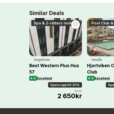
Similar Deals
Spa & 2-rätters middag
Pool Club &
Ängelholm
Hindås
Best Western Plus Hus
Hjortviken 
57
Club
9.5
Excellent
9.5
Excellent
Spara upp till 20%
Spa
from
2 650kr