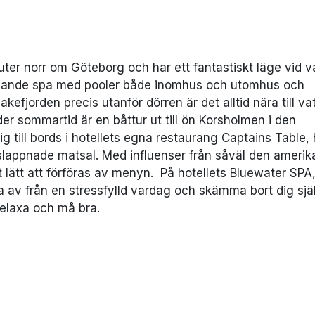
er norr om Göteborg och har ett fantastiskt läge vid v
plande spa med pooler både inomhus och utomhus och
fjorden precis utanför dörren är det alltid nära till vat
r sommartid är en båttur ut till ön Korsholmen i den
 till bords i hotellets egna restaurang Captains Table, 
avslappnade matsal. Med influenser från såväl den ameri
lätt att förföras av menyn. På hotellets Bluewater SPA
na av från en stressfylld vardag och skämma bort dig sj
relaxa och må bra.