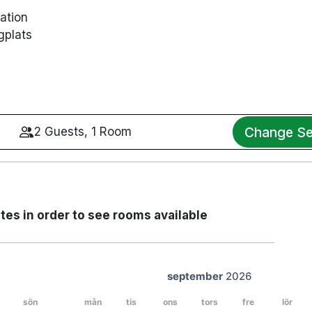
tation
gplats
Change Se
2 Guests, 1 Room
tes in order to see rooms available