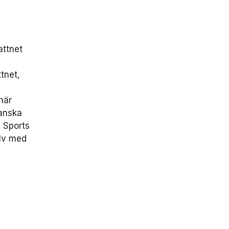
attnet
tnet,
här
kanska
, Sports
älv med