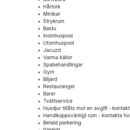
Hårtork
Minibar
Strykrum
Bastu
Inomhuspool
Utomhuspool
Jacuzzi
Varma källor
Spabehandlingar
Gym
Biljard
Restauranger
Barer
Tvättservice
Husdjur tillåts mot en avgift - kontakt
Handikappsvänligt rum - kontakta hote
Betald parkering
Rökfritt