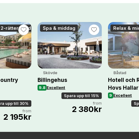
 2-rätters middag
Spa & middag
Relax & m
Skövde
Båstad
Country
Billingehus
Hotell och 
Hovs Hallar
9.8
Excellent
9
Excellent
Spara upp till 15%
from
ra upp till 30%
Sp
2 380kr
from
2 195kr