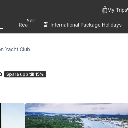
My Trips
Nytt!
Rea
International Package Holidays
n Yacht Club
b
Spara upp till 15%