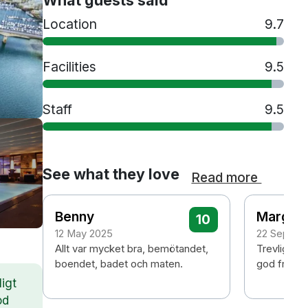
Location
9.7
Facilities
9.5
Staff
9.5
See what they love
Read more
Benny
Margar
10
12 May 2025
22 Septem
Allt var mycket bra, bemötandet,
Trevlig pe
boendet, badet och maten.
god frukos
igt
od