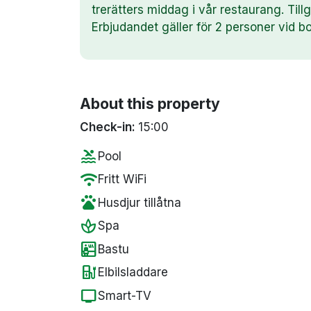
trerätters middag i vår restaurang. Til
Erbjudandet gäller för 2 personer vid b
About this property
Check-in:
15:00
pool
Pool
wifi
Fritt WiFi
pets
Husdjur tillåtna
spa
Spa
sauna
Bastu
ev_station
Elbilsladdare
tv
Smart-TV