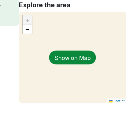
Explore the area
.
+
−
Show on Map
Leaflet