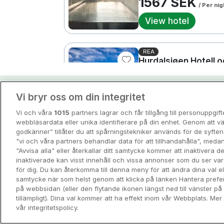
1567 SEK
/ Per nig
View hotel
REA
Hurdalsjøen Hotell 
Hurdal • 0m from centre
9.5
Excellent
Vi bryr oss om din integritet
Hotellpremiens resei
Rea med frukost
1890 SEK
/ Per ni
Vi och våra
1015
partners lagrar och får tillgång till personuppgif
Guider och inspiration för din nästa r
webbläsardata eller unika identifierare på din enhet. Genom att vä
View hotel
godkänner” tillåter du att spårningstekniker används för de syft
"vi och våra partners behandlar data för att tillhandahålla", meda
View all
"Avvisa alla" eller återkallar ditt samtycke kommer att inaktivera 
REA
Eco Hotel
inaktiverade kan visst innehåll och vissa annonser som du ser va
Ørland Kysthotell
för dig. Du kan återkomma till denna meny för att ändra dina val ell
samtycke när som helst genom att klicka på länken Hantera prefe
Brekstad • 1.1km from ce
på webbsidan (eller den flytande ikonen längst ned till vänster p
10
Excellent
tillämpligt). Dina val kommer att ha effekt inom vår Webbplats. Mer 
Rea med frukost
vår integritetspolicy.
1950 SEK
/ Per ni