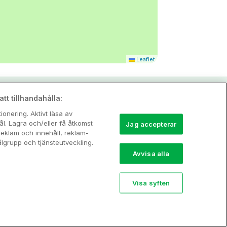
Leaflet
tt tillhandahålla:
onering. Aktivt läsa av
l. Lagra och/eller få åtkomst
Jag accepterar
reklam och innehåll, reklam-
grupp och tjänsteutveckling.
Avvisa alla
Visa syften