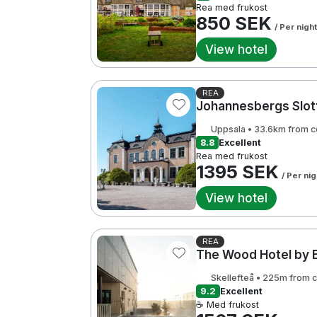
Rea med frukost
850 SEK
/ Per night
View hotel
REA
Johannesbergs Slot
Uppsala • 33.6km from c
8.8
Excellent
Rea med frukost
1395 SEK
/ Per nig
View hotel
REA
The Wood Hotel by E
Skellefteå • 225m from 
9.2
Excellent
☕ Med frukost