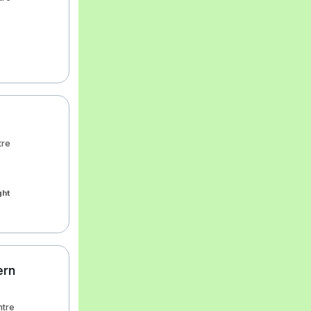
tre
ght
ern
ntre