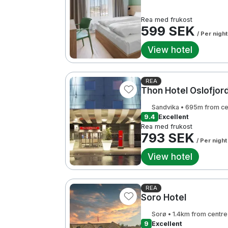
Rea med frukost
599 SEK
/ Per night
View hotel
REA
Thon Hotel Oslofjor
Sandvika • 695m from ce
9.4
Excellent
Rea med frukost
793 SEK
/ Per night
View hotel
REA
Soro Hotel
Sorø • 1.4km from centre
9
Excellent