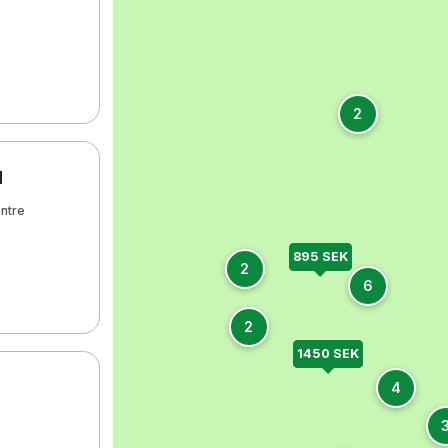
2
d
ntre
895 SEK
2
6
2
1450 SEK
4