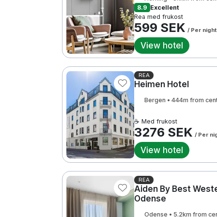
8.9
Excellent
Rea med frukost
599 SEK
/ Per night
View hotel
REA
Heimen Hotel
Bergen • 444m from cen
☕ Med frukost
3276 SEK
/ Per ni
View hotel
REA
Aiden By Best West
Odense
Odense • 5.2km from ce