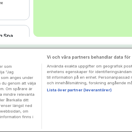
ht
og Spa
nspiration & tips
Vi och våra partners behandlar data för a
ght
Använda exakta uppgifter om geografisk positi
ter som
enhetens egenskaper för identifieringsändamå
esa
lja ”Jag
till information på en enhet. Personanpassad 
en som anges under
och innehållsmätning, forskning angående mål
n du genom att välja
dem. Om spårare är
Lista över partner (leverantörer)
ra mindre relevanta
er återkalla ditt
renser längst ned
ntre
å webbsidan, om
information finns i
ght