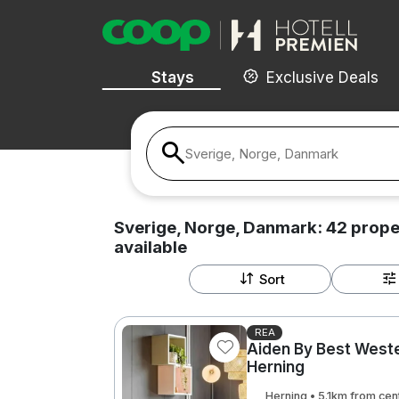
Stays
Exclusive Deals
Sverige, Norge, Danmark
Sverige, Norge, Danmark:
42
prope
available
Sort
REA
Aiden By Best West
Herning
Herning • 5.1km from cen