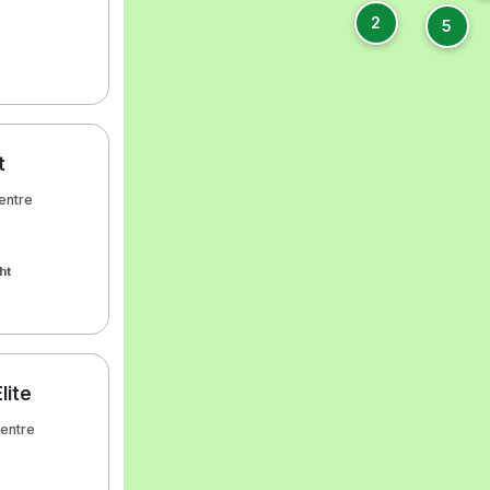
2
5
t
entre
ht
lite
centre