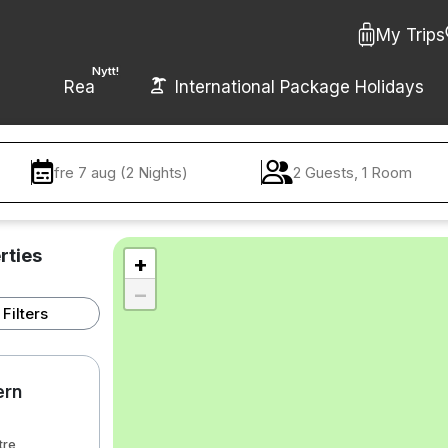
My Trips
Nytt!
Rea
International Package Holidays
fre 7 aug (2 Nights)
2 Guests, 1 Room
rties
+
−
Filters
ern
tre