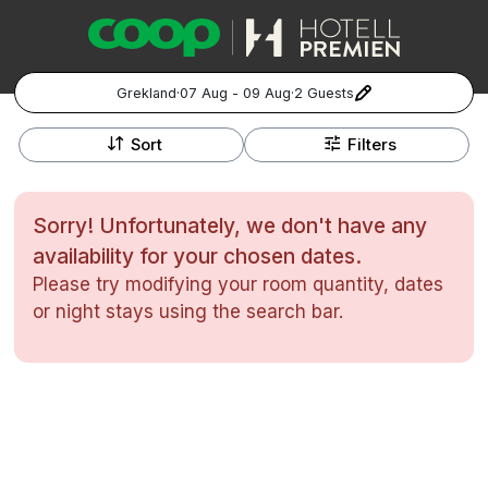
Grekland
·
07 Aug - 09 Aug
·
2 Guests
+
Popular Destinations:
−
Sort
Filters
Hela Sverige
Sorry! Unfortunately, we don't have any
Stockholm
availability for your chosen dates.
Please try modifying your room quantity, dates
Göteborg
Kontakta oss
Vanliga frågor
Allmänna villkor
or night stays using the search bar.
Gift Vouchers
Coop.se
Manage Preferences
Malmö
Registrera ditt hotell
Cookie policy & Integritetspolicy
Hela Norge
Hotellweekend
Oslo
Familjerum