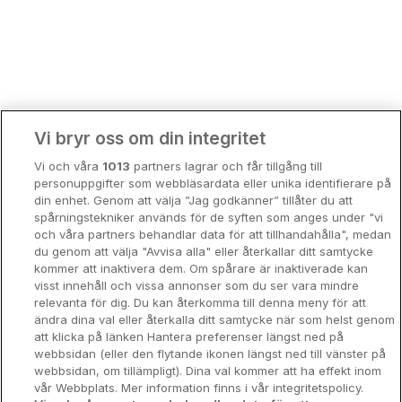
Bergen
Europa
Hela Danmark
Premiumhotell
Kompisweekend
Done
Vi bryr oss om din integritet
Storstadsweekend
Vi och våra
1013
partners lagrar och får tillgång till
Hotellrum under 995 kr
personuppgifter som webbläsardata eller unika identifierare på
din enhet. Genom att välja ”Jag godkänner” tillåter du att
Spahotell
spårningstekniker används för de syften som anges under "vi
och våra partners behandlar data för att tillhandahålla", medan
Sydsverige
du genom att välja "Avvisa alla" eller återkallar ditt samtycke
kommer att inaktivera dem. Om spårare är inaktiverade kan
Om Hotellpremien
visst innehåll och vissa annonser som du ser vara mindre
relevanta för dig. Du kan återkomma till denna meny för att
Nya hotell
ändra dina val eller återkalla ditt samtycke när som helst genom
att klicka på länken Hantera preferenser längst ned på
Stadsweekend
webbsidan (eller den flytande ikonen längst ned till vänster på
webbsidan, om tillämpligt). Dina val kommer att ha effekt inom
vår Webbplats. Mer information finns i vår integritetspolicy.