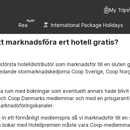
My Trips
Nytt!
Rea
International Package Holidays
tt marknadsföra ert hotell gratis?
 största hotelldistributör som marknadsför till en slut
 ledande stormarknadskedjorna Coop Sverige, Coop Nor
 sina rum med bokningar som eventuellt annars hade blivit
 och Coop Danmarks medlemmar och med en prisgaranti s
rknadsföringskanaler.
in ett förmånligt medlemspris då vi marknadsför till en 
som bokar med Hotellpremien måste vara Coop-medlemma