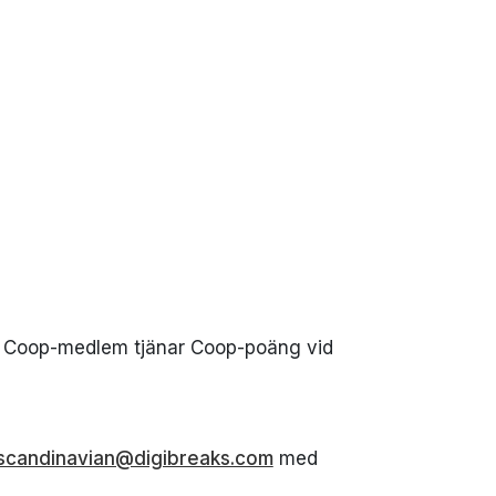
rje Coop-medlem tjänar Coop-poäng vid
scandinavian@digibreaks.com
med