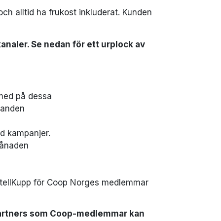
ch alltid ha frukost inkluderat. Kunden
analer. Se nedan för ett urplock av
 med på dessa
danden
id kampanjer.
månaden
 HotellKupp för Coop Norges medlemmar
ellpartners som Coop-medlemmar kan