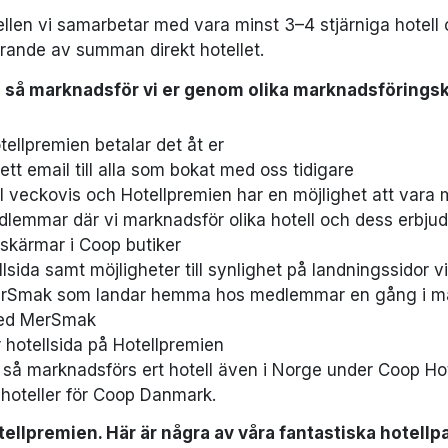
ellen vi samarbetar med vara minst 3–4 stjärniga hotell o
erande av summan direkt hotellet.
en så marknadsför vi er genom olika marknadsföringsk
ellpremien betalar det åt er
tt email till alla som bokat med oss tidigare
 veckovis och Hotellpremien har en möjlighet att vara
dlemmar där vi marknadsför olika hotell och dess erbju
skärmar i Coop butiker
ida samt möjligheter till synlighet på landningssidor v
MerSmak som landar hemma hos medlemmar en gång i 
med MerSmak
r hotellsida på Hotellpremien
ien så marknadsförs ert hotell även i Norge under Coop
oteller för Coop Danmark.
Hotellpremien. Här är några av våra fantastiska hot