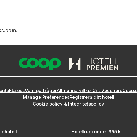
ks.com.
ontakta oss
Vanliga frågor
Allmänna villkor
Gift Vouchers
Coop.
Manage Preferences
Registrera ditt hotell
Cookie policy & Integritetspolicy
mhotell
Hotellrum under 995 kr