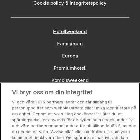
Cookie policy & Integritetspolicy
Hotellweekend
Familjerum
Europa
Premiumhotell
Kompisweekend
Vi bryr oss om din integritet
Storstadsweekend
Vi och våra
1015
partners lagrar och får tillgång till
Hotellrum under 995 kr
personuppgifter som webbläsardata eller unika identifierare på
din enhet. Genom att välja ”Jag godkänner” tillåter du att
Spahotell
spårningstekniker används för de syften som anges under "vi
och våra partners behandlar data för att tillhandahålla", medan
Sydsverige
du genom att välja "Avvisa alla" eller återkallar ditt samtycke
kommer att inaktivera dem. Om spårare är inaktiverade kan