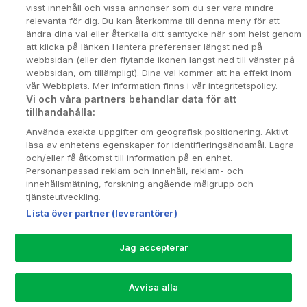
Om Hotellpremien
visst innehåll och vissa annonser som du ser vara mindre
relevanta för dig. Du kan återkomma till denna meny för att
Nya hotell
ändra dina val eller återkalla ditt samtycke när som helst genom
att klicka på länken Hantera preferenser längst ned på
Stadsweekend
webbsidan (eller den flytande ikonen längst ned till vänster på
webbsidan, om tillämpligt). Dina val kommer att ha effekt inom
vår Webbplats. Mer information finns i vår integritetspolicy.
Vi och våra partners behandlar data för att
tillhandahålla:
Booking Enquiries:
info@hotellpremien.se
Använda exakta uppgifter om geografisk positionering. Aktivt
Hotellsupport:
scandinavian@digibreaks.com
läsa av enhetens egenskaper för identifieringsändamål. Lagra
och/eller få åtkomst till information på en enhet.
Personanpassad reklam och innehåll, reklam- och
innehållsmätning, forskning angående målgrupp och
Hotellpremien.se av en del av Coop
tjänsteutveckling.
Sverige. Coop Sverige 171 88 Solna,
Lista över partner (leverantörer)
Telefon: 010-742 00 00, Org.nr: 556710-
5480.
Jag accepterar
Läs mer om Coops Partnererbjudande:
www.coop.se/medlem/partnererbjudande
Avvisa alla