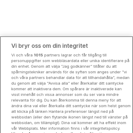
Bergen
Europa
Hela Danmark
Premiumhotell
Kompisweekend
Done
Vi bryr oss om din integritet
Storstadsweekend
Vi och våra
1015
partners lagrar och får tillgång till
Hotellrum under 995 kr
personuppgifter som webbläsardata eller unika identifierare på
din enhet. Genom att välja ”Jag godkänner” tillåter du att
Spahotell
spårningstekniker används för de syften som anges under "vi
och våra partners behandlar data för att tillhandahålla", medan
Sydsverige
du genom att välja "Avvisa alla" eller återkallar ditt samtycke
kommer att inaktivera dem. Om spårare är inaktiverade kan
Om Hotellpremien
visst innehåll och vissa annonser som du ser vara mindre
relevanta för dig. Du kan återkomma till denna meny för att
Nya hotell
ändra dina val eller återkalla ditt samtycke när som helst genom
att klicka på länken Hantera preferenser längst ned på
Stadsweekend
webbsidan (eller den flytande ikonen längst ned till vänster på
webbsidan, om tillämpligt). Dina val kommer att ha effekt inom
vår Webbplats. Mer information finns i vår integritetspolicy.