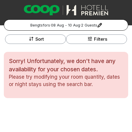
Bengtsfors
·
08 Aug - 10 Aug
·
2 Guests
+
Popular Destinations:
−
Sort
Filters
Hela Sverige
Sorry! Unfortunately, we don't have any
Stockholm
availability for your chosen dates.
Please try modifying your room quantity, dates
Göteborg
Kontakta oss
Vanliga frågor
Allmänna villkor
or night stays using the search bar.
Gift Vouchers
Coop.se
Manage Preferences
Malmö
Registrera ditt hotell
Cookie policy & Integritetspolicy
Hela Norge
Hotellweekend
Oslo
Familjerum