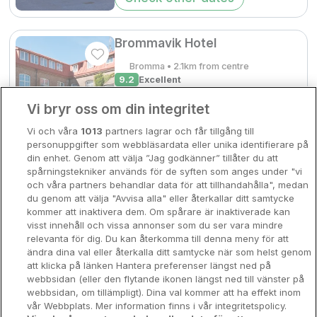
Bergen
Europa
Brommavik Hotel
Hela Danmark
Premiumhotell
Bromma • 2.1km from centre
9.2
Excellent
Kompisweekend
Done
☕
Incl Breakfast
Vi bryr oss om din integritet
Sold out
Storstadsweekend
Vi och våra
1013
partners lagrar och får tillgång till
Check other dates
Hotellrum under 995 kr
personuppgifter som webbläsardata eller unika identifierare på
din enhet. Genom att välja ”Jag godkänner” tillåter du att
Spahotell
spårningstekniker används för de syften som anges under "vi
och våra partners behandlar data för att tillhandahålla", medan
Sydsverige
du genom att välja "Avvisa alla" eller återkallar ditt samtycke
kommer att inaktivera dem. Om spårare är inaktiverade kan
Om Hotellpremien
visst innehåll och vissa annonser som du ser vara mindre
relevanta för dig. Du kan återkomma till denna meny för att
Nya hotell
ändra dina val eller återkalla ditt samtycke när som helst genom
att klicka på länken Hantera preferenser längst ned på
Stadsweekend
webbsidan (eller den flytande ikonen längst ned till vänster på
webbsidan, om tillämpligt). Dina val kommer att ha effekt inom
vår Webbplats. Mer information finns i vår integritetspolicy.