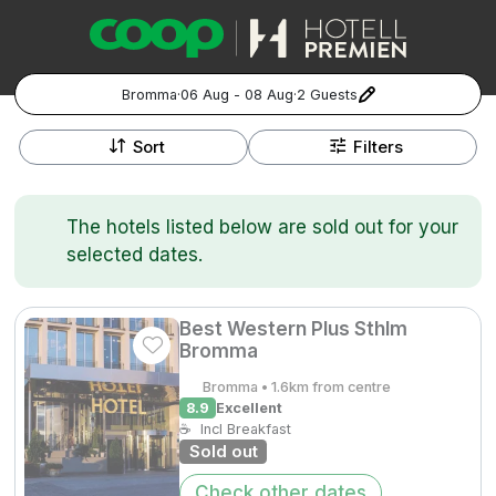
Bromma
·
06 Aug - 08 Aug
·
2 Guests
+
Popular Destinations:
−
Sort
Filters
Hela Sverige
The hotels listed below are sold out for your
Stockholm
selected dates.
Göteborg
Kontakta oss
Vanliga frågor
Allmänna villkor
Gift Vouchers
Coop.se
Manage Preferences
Best Western Plus Sthlm
Malmö
Bromma
Registrera ditt hotell
Cookie policy & Integritetspolicy
Bromma • 1.6km from centre
Hela Norge
8.9
Excellent
☕
Incl Breakfast
Hotellweekend
Sold out
Oslo
Check other dates
Familjerum