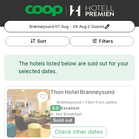
Brønnøysund
·
07 Aug - 09 Aug
·
2 Guests
+
Popular Destinations:
−
Sort
Filters
Hela Sverige
The hotels listed below are sold out for your
Stockholm
selected dates.
Göteborg
Kontakta oss
Vanliga frågor
Allmänna villkor
Gift Vouchers
Coop.se
Manage Preferences
Thon Hotel Brønnøysund
Malmö
Registrera ditt hotell
Cookie policy & Integritetspolicy
Brønnøysund • 1.1km from centre
9.5
Excellent
Hela Norge
☕
Incl Breakfast
Sold out
Hotellweekend
Oslo
Check other dates
Familjerum