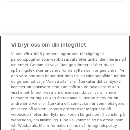
Bergen
Europa
Hela Danmark
Premiumhotell
Kompisweekend
Done
Vi bryr oss om din integritet
Storstadsweekend
Vi och våra
1015
partners lagrar och får tillgång till
Hotellrum under 995 kr
personuppgifter som webbläsardata eller unika identifierare på
din enhet. Genom att välja ”Jag godkänner” tillåter du att
Spahotell
spårningstekniker används för de syften som anges under "vi
och våra partners behandlar data för att tillhandahålla", medan
Sydsverige
du genom att välja "Avvisa alla" eller återkallar ditt samtycke
kommer att inaktivera dem. Om spårare är inaktiverade kan
Om Hotellpremien
visst innehåll och vissa annonser som du ser vara mindre
relevanta för dig. Du kan återkomma till denna meny för att
Nya hotell
ändra dina val eller återkalla ditt samtycke när som helst genom
att klicka på länken Hantera preferenser längst ned på
Stadsweekend
webbsidan (eller den flytande ikonen längst ned till vänster på
webbsidan, om tillämpligt). Dina val kommer att ha effekt inom
vår Webbplats. Mer information finns i vår integritetspolicy.