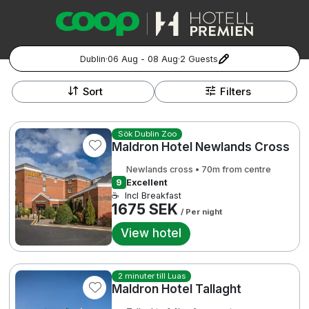
Dublin
·
06 Aug - 08 Aug
·
2 Guests
+
Popular Destinations:
−
Sort
Filters
Hela Sverige
Sök Dublin Zoo
Maldron Hotel Newlands Cross
Stockholm
Newlands cross • 70m from centre
Göteborg
9
Excellent
Kontakta oss
Vanliga frågor
Allmänna villkor
☕
Incl Breakfast
Gift Vouchers
Coop.se
Manage Preferences
1675 SEK
/ Per night
Malmö
Registrera ditt hotell
Cookie policy & Integritetspolicy
View hotel
Hela Norge
2 minuter till Luas
Hotellweekend
Oslo
Maldron Hotel Tallaght
Familjerum