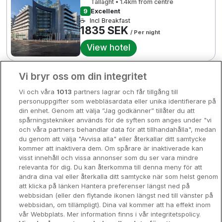
Tallaght • 1.4km from centre
Bergen
9
Excellent
2772 SEK
Europa
☕
Incl Breakfast
1835 SEK
/ Per night
Hela Danmark
Premiumhotell
View hotel
Kompisweekend
Done
Vi bryr oss om din integritet
Storstadsweekend
Clayton Hotel Liffey Valley
Vi och våra
1013
partners lagrar och får tillgång till
Hotellrum under 995 kr
Liffey Valley • 124m from centre
personuppgifter som webbläsardata eller unika identifierare på
1841 SEK
9.6
Excellent
8
din enhet. Genom att välja ”Jag godkänner” tillåter du att
3627 SEK
☕
Incl Breakfast
Spahotell
spårningstekniker används för de syften som anges under "vi
1841 SEK
/ Per night
och våra partners behandlar data för att tillhandahålla", medan
3638 SEK
Sydsverige
du genom att välja "Avvisa alla" eller återkallar ditt samtycke
View hotel
kommer att inaktivera dem. Om spårare är inaktiverade kan
Om Hotellpremien
1675 SEK
visst innehåll och vissa annonser som du ser vara mindre
relevanta för dig. Du kan återkomma till denna meny för att
Parkering på plats
Nya hotell
ändra dina val eller återkalla ditt samtycke när som helst genom
The Croke Park Hotel
att klicka på länken Hantera preferenser längst ned på
1835 SEK
Stadsweekend
webbsidan (eller den flytande ikonen längst ned till vänster på
Dublin City • 1.6km from centre
2502 SEK
webbsidan, om tillämpligt). Dina val kommer att ha effekt inom
9.3
Excellent
vår Webbplats. Mer information finns i vår integritetspolicy.
☕
Incl Breakfast