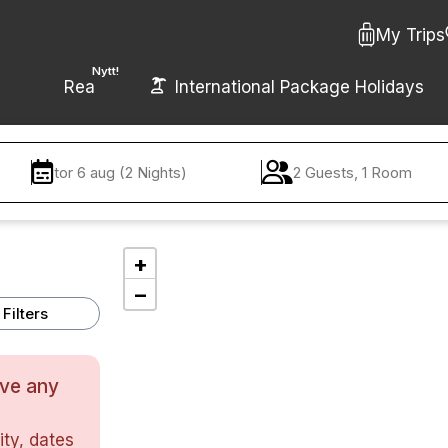
My Trips
Nytt!
Rea
International Package Holidays
tor 6 aug (2 Nights)
2 Guests, 1 Room
+
−
Filters
ave any
ty, dates