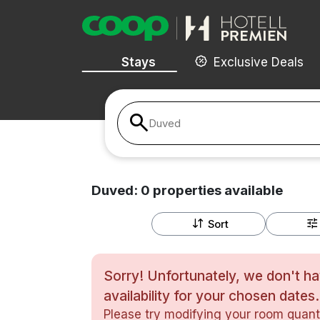
Stays
Exclusive Deals
Duved
Duved:
0
properties
available
Sort
Sorry! Unfortunately, we don't h
availability for your chosen dates.
Please try modifying your room quanti