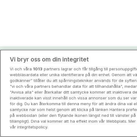
Vi bryr oss om din integritet
Hotellpremiens resei
Vi och våra
1013
partners lagrar och får tillgång till personuppgif
Guider och inspiration för din nästa r
webbläsardata eller unika identifierare på din enhet. Genom att vä
godkänner” tillåter du att spårningstekniker används för de syft
"vi och våra partners behandlar data för att tillhandahålla", meda
View all
"Avvisa alla" eller återkallar ditt samtycke kommer att inaktivera 
inaktiverade kan visst innehåll och vissa annonser som du ser va
för dig. Du kan återkomma till denna meny för att ändra dina val ell
samtycke när som helst genom att klicka på länken Hantera prefe
på webbsidan (eller den flytande ikonen längst ned till vänster p
tillämpligt). Dina val kommer att ha effekt inom vår Webbplats. Mer 
vår integritetspolicy.