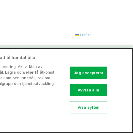
Leaflet
tt tillhandahålla:
onering. Aktivt läsa av
l. Lagra och/eller få åtkomst
Jag accepterar
reklam och innehåll, reklam-
grupp och tjänsteutveckling.
Avvisa alla
Visa syften