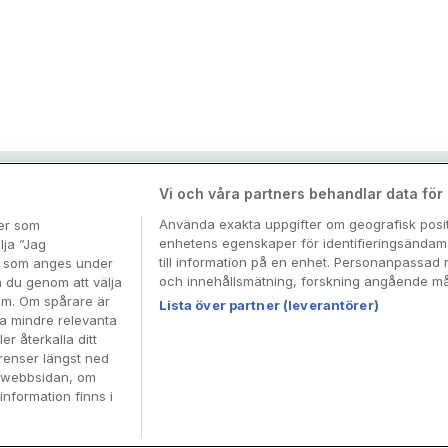
nspiration & tips
Vi och våra partners behandlar data för a
Använda exakta uppgifter om geografisk positi
ter som
enhetens egenskaper för identifieringsändamå
esa
lja ”Jag
till information på en enhet. Personanpassad 
en som anges under
och innehållsmätning, forskning angående mål
n du genom att välja
dem. Om spårare är
Lista över partner (leverantörer)
ra mindre relevanta
er återkalla ditt
renser längst ned
å webbsidan, om
information finns i