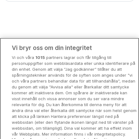
Bergen
Europa
Hela Danmark
Premiumhotell
Kompisweekend
Done
Vi bryr oss om din integritet
Storstadsweekend
Vi och våra
1015
partners lagrar och får tillgång till
Hotellrum under 995 kr
personuppgifter som webbläsardata eller unika identifierare på
din enhet. Genom att välja ”Jag godkänner” tillåter du att
Spahotell
spårningstekniker används för de syften som anges under "vi
och våra partners behandlar data för att tillhandahålla", medan
Sydsverige
du genom att välja "Avvisa alla" eller återkallar ditt samtycke
kommer att inaktivera dem. Om spårare är inaktiverade kan
Om Hotellpremien
visst innehåll och vissa annonser som du ser vara mindre
relevanta för dig. Du kan återkomma till denna meny för att
Nya hotell
ändra dina val eller återkalla ditt samtycke när som helst genom
att klicka på länken Hantera preferenser längst ned på
Stadsweekend
webbsidan (eller den flytande ikonen längst ned till vänster på
webbsidan, om tillämpligt). Dina val kommer att ha effekt inom
vår Webbplats. Mer information finns i vår integritetspolicy.