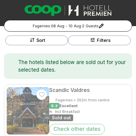
Fagernes
·
08 Aug - 10 Aug
·
2 Guests
+
Popular Destinations:
−
Sort
Filters
Hela Sverige
The hotels listed below are sold out for your
Stockholm
selected dates.
Göteborg
Kontakta oss
Vanliga frågor
Allmänna villkor
Gift Vouchers
Coop.se
Manage Preferences
Scandic Valdres
Malmö
Registrera ditt hotell
Cookie policy & Integritetspolicy
Fagernes • 392m from centre
9.3
Excellent
Hela Norge
☕
Incl Breakfast
Sold out
Hotellweekend
Oslo
Check other dates
Familjerum