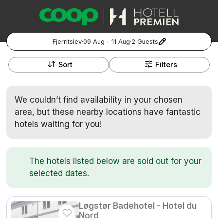
Fjerritslev
·
09 Aug - 11 Aug
·
2 Guests
+
Popular Destinations:
−
Sort
Filters
Hela Sverige
We couldn’t find availability in your chosen
Stockholm
area, but these nearby locations have fantastic
hotels waiting for you!
Göteborg
Kontakta oss
Vanliga frågor
Allmänna villkor
Gift Vouchers
Coop.se
Manage Preferences
Malmö
Registrera ditt hotell
Cookie policy & Integritetspolicy
The hotels listed below are sold out for your
selected dates.
Hela Norge
Hotellweekend
Oslo
Løgstør Badehotel - Hotel du
Nord
Familjerum