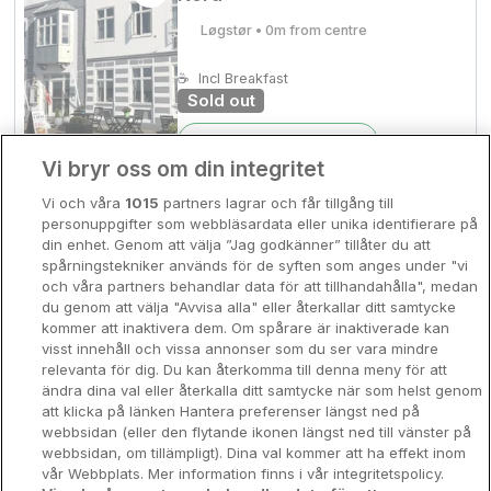
Bergen
Løgstør • 0m from centre
Europa
Hela Danmark
☕
Incl Breakfast
Premiumhotell
Sold out
Kompisweekend
Check other dates
Done
Vi bryr oss om din integritet
Storstadsweekend
Vi och våra
1015
partners lagrar och får tillgång till
Løgstør Parkhotel
Hotellrum under 995 kr
personuppgifter som webbläsardata eller unika identifierare på
din enhet. Genom att välja ”Jag godkänner” tillåter du att
Løgstør • 0m from centre
Spahotell
spårningstekniker används för de syften som anges under "vi
och våra partners behandlar data för att tillhandahålla", medan
☕
Incl Breakfast
Sydsverige
du genom att välja "Avvisa alla" eller återkallar ditt samtycke
Sold out
kommer att inaktivera dem. Om spårare är inaktiverade kan
Om Hotellpremien
visst innehåll och vissa annonser som du ser vara mindre
Check other dates
relevanta för dig. Du kan återkomma till denna meny för att
Nya hotell
ändra dina val eller återkalla ditt samtycke när som helst genom
att klicka på länken Hantera preferenser längst ned på
Stadsweekend
webbsidan (eller den flytande ikonen längst ned till vänster på
webbsidan, om tillämpligt). Dina val kommer att ha effekt inom
vår Webbplats. Mer information finns i vår integritetspolicy.