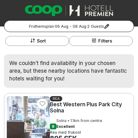
Fridhemsplan
·
06 Aug - 08 Aug
·
2 Guests
+
Popular Destinations:
−
Sort
Filters
Hela Sverige
We couldn’t find availability in your chosen
Stockholm
area, but these nearby locations have fantastic
hotels waiting for you!
Göteborg
Kontakta oss
Vanliga frågor
Allmänna villkor
Gift Vouchers
Coop.se
Manage Preferences
Malmö
Registrera ditt hotell
Cookie policy & Integritetspolicy
REA
Best Western Plus Park City
Solna
Hela Norge
Solna • 1.1km from centre
Hotellweekend
9
Excellent
Oslo
Rea med frukost
Familjerum