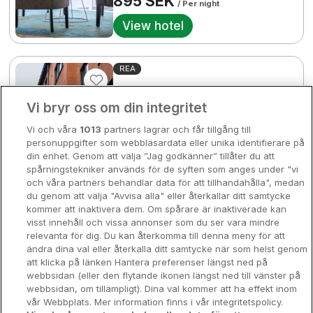
895 SEK
/ Per night
Bergen
View hotel
Europa
Hela Danmark
Premiumhotell
REA
Kompisweekend
978 SEK
Story Hotel Stockholm
Done
Stureplan
Vi bryr oss om din integritet
Storstadsweekend
Vi och våra
1013
partners lagrar och får tillgång till
Hotellrum under 995 kr
Stockholm • 1.4km from centre
895 SEK
personuppgifter som webbläsardata eller unika identifierare på
din enhet. Genom att välja ”Jag godkänner” tillåter du att
Spahotell
9.8
Excellent
2
spårningstekniker används för de syften som anges under "vi
och våra partners behandlar data för att tillhandahålla", medan
Rea med frukost
Sydsverige
du genom att välja "Avvisa alla" eller återkallar ditt samtycke
1690 SEK
2
/ Per night
kommer att inaktivera dem. Om spårare är inaktiverade kan
Om Hotellpremien
2
3444 SEK
visst innehåll och vissa annonser som du ser vara mindre
View hotel
relevanta för dig. Du kan återkomma till denna meny för att
Nya hotell
ändra dina val eller återkalla ditt samtycke när som helst genom
att klicka på länken Hantera preferenser längst ned på
Good Morning Hägersten
Stadsweekend
webbsidan (eller den flytande ikonen längst ned till vänster på
webbsidan, om tillämpligt). Dina val kommer att ha effekt inom
Stockholm • 7.3km from centre
vår Webbplats. Mer information finns i vår integritetspolicy.
8.6
Excellent