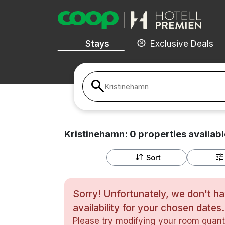
Stays
Exclusive Deals
Kristinehamn
Kristinehamn:
0
properties
availabl
Sort
Sorry! Unfortunately, we don't h
availability for your chosen dates.
Please try modifying your room quanti