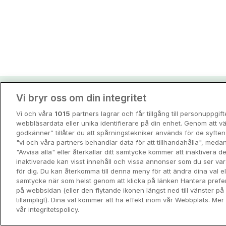
Vi bryr oss om din integritet
Hotellpremiens resei
Vi och våra
1015
partners lagrar och får tillgång till personuppgif
Guider och inspiration för din nästa r
webbläsardata eller unika identifierare på din enhet. Genom att vä
godkänner” tillåter du att spårningstekniker används för de syft
"vi och våra partners behandlar data för att tillhandahålla", meda
View all
"Avvisa alla" eller återkallar ditt samtycke kommer att inaktivera 
inaktiverade kan visst innehåll och vissa annonser som du ser va
för dig. Du kan återkomma till denna meny för att ändra dina val ell
samtycke när som helst genom att klicka på länken Hantera prefe
på webbsidan (eller den flytande ikonen längst ned till vänster p
tillämpligt). Dina val kommer att ha effekt inom vår Webbplats. Mer 
vår integritetspolicy.