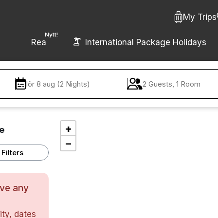
My Trips
Nytt!
Rea
International Package Holidays
lör 8 aug (2 Nights)
2 Guests, 1 Room
+
e
−
Filters
ave any
ty, dates