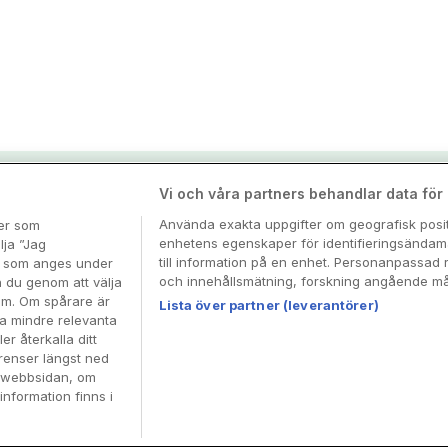
nspiration & tips
Vi och våra partners behandlar data för a
Använda exakta uppgifter om geografisk positi
ter som
enhetens egenskaper för identifieringsändamå
esa
lja ”Jag
till information på en enhet. Personanpassad 
en som anges under
och innehållsmätning, forskning angående mål
n du genom att välja
dem. Om spårare är
Lista över partner (leverantörer)
ra mindre relevanta
er återkalla ditt
renser längst ned
å webbsidan, om
information finns i