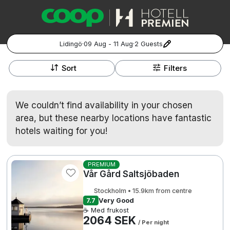
Lidingö
·
09 Aug - 11 Aug
·
2 Guests
+
Popular Destinations:
−
Sort
Filters
Hela Sverige
We couldn’t find availability in your chosen
Stockholm
area, but these nearby locations have fantastic
hotels waiting for you!
Göteborg
Kontakta oss
Vanliga frågor
Allmänna villkor
Gift Vouchers
Coop.se
Manage Preferences
Malmö
Registrera ditt hotell
Cookie policy & Integritetspolicy
PREMIUM
Vår Gård Saltsjöbaden
Hela Norge
Stockholm • 15.9km from centre
7.7
Very Good
Hotellweekend
☕ Med frukost
Oslo
2064 SEK
/ Per night
Familjerum