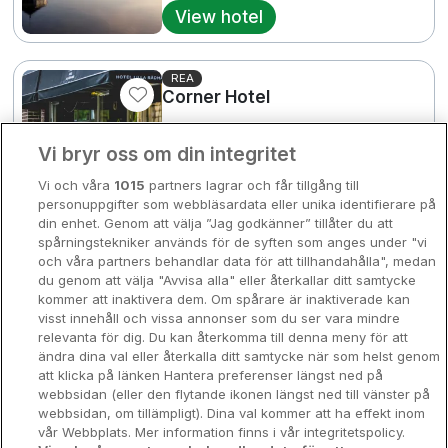
View hotel
Bergen
Europa
Hela Danmark
Premiumhotell
REA
Corner Hotel
Kompisweekend
Stockholm • 720m from centre
Done
3
9.1
Excellent
Vi bryr oss om din integritet
Storstadsweekend
☕ Med frukost
2595 SEK
Vi och våra
1015
partners lagrar och får tillgång till
/ Per night
Hotellrum under 995 kr
personuppgifter som webbläsardata eller unika identifierare på
View hotel
din enhet. Genom att välja ”Jag godkänner” tillåter du att
Spahotell
spårningstekniker används för de syften som anges under "vi
och våra partners behandlar data för att tillhandahålla", medan
Sydsverige
du genom att välja "Avvisa alla" eller återkallar ditt samtycke
REA
kommer att inaktivera dem. Om spårare är inaktiverade kan
Elite Hotel Carolina Tower
Om Hotellpremien
visst innehåll och vissa annonser som du ser vara mindre
2064 
Stockholm • 2km from centre
relevanta för dig. Du kan återkomma till denna meny för att
Nya hotell
9
Excellent
ändra dina val eller återkalla ditt samtycke när som helst genom
☕ Med frukost
att klicka på länken Hantera preferenser längst ned på
Stadsweekend
2731 SEK
webbsidan (eller den flytande ikonen längst ned till vänster på
/ Per night
webbsidan, om tillämpligt). Dina val kommer att ha effekt inom
View hotel
vår Webbplats. Mer information finns i vår integritetspolicy.