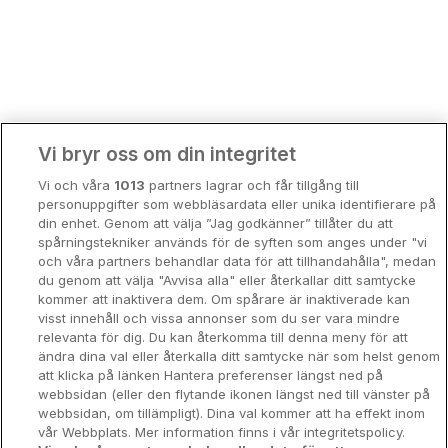
Bergen
Europa
Hela Danmark
Premiumhotell
Kompisweekend
Done
Vi bryr oss om din integritet
Storstadsweekend
Vi och våra
1013
partners lagrar och får tillgång till
Hotellrum under 995 kr
personuppgifter som webbläsardata eller unika identifierare på
din enhet. Genom att välja ”Jag godkänner” tillåter du att
Spahotell
spårningstekniker används för de syften som anges under "vi
och våra partners behandlar data för att tillhandahålla", medan
Sydsverige
du genom att välja "Avvisa alla" eller återkallar ditt samtycke
kommer att inaktivera dem. Om spårare är inaktiverade kan
Om Hotellpremien
visst innehåll och vissa annonser som du ser vara mindre
relevanta för dig. Du kan återkomma till denna meny för att
Nya hotell
ändra dina val eller återkalla ditt samtycke när som helst genom
att klicka på länken Hantera preferenser längst ned på
Stadsweekend
webbsidan (eller den flytande ikonen längst ned till vänster på
webbsidan, om tillämpligt). Dina val kommer att ha effekt inom
vår Webbplats. Mer information finns i vår integritetspolicy.