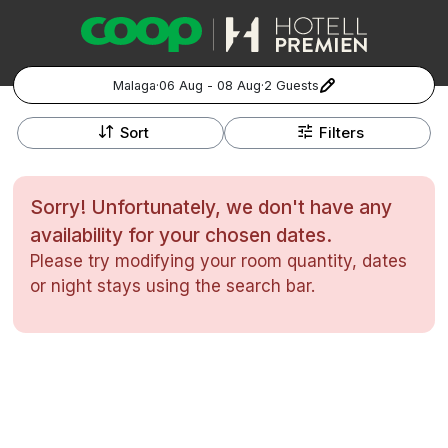
Malaga
·
06 Aug - 08 Aug
·
2 Guests
+
Popular Destinations:
−
Sort
Filters
Hela Sverige
Sorry! Unfortunately, we don't have any
Stockholm
availability for your chosen dates.
Please try modifying your room quantity, dates
Göteborg
Kontakta oss
Vanliga frågor
Allmänna villkor
or night stays using the search bar.
Gift Vouchers
Coop.se
Manage Preferences
Malmö
Registrera ditt hotell
Cookie policy & Integritetspolicy
Hela Norge
Hotellweekend
Oslo
Familjerum