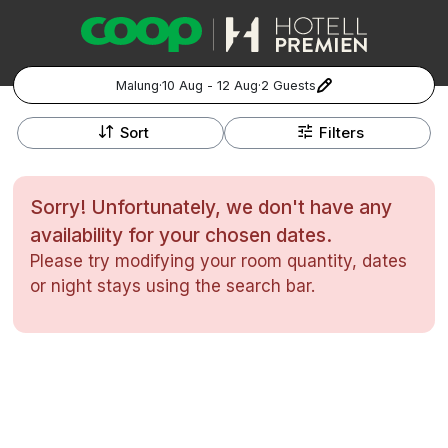
Malung
·
10 Aug - 12 Aug
·
2 Guests
+
Popular Destinations:
−
Sort
Filters
Hela Sverige
Sorry! Unfortunately, we don't have any
Stockholm
availability for your chosen dates.
Please try modifying your room quantity, dates
Göteborg
Kontakta oss
Vanliga frågor
Allmänna villkor
or night stays using the search bar.
Gift Vouchers
Coop.se
Manage Preferences
Malmö
Registrera ditt hotell
Cookie policy & Integritetspolicy
Hela Norge
Hotellweekend
Oslo
Familjerum