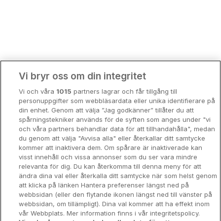
Bergen
Europa
Hela Danmark
Premiumhotell
Kompisweekend
Done
Vi bryr oss om din integritet
Storstadsweekend
Vi och våra
1015
partners lagrar och får tillgång till
Hotellrum under 995 kr
personuppgifter som webbläsardata eller unika identifierare på
din enhet. Genom att välja ”Jag godkänner” tillåter du att
Spahotell
spårningstekniker används för de syften som anges under "vi
och våra partners behandlar data för att tillhandahålla", medan
Sydsverige
du genom att välja "Avvisa alla" eller återkallar ditt samtycke
kommer att inaktivera dem. Om spårare är inaktiverade kan
Om Hotellpremien
visst innehåll och vissa annonser som du ser vara mindre
relevanta för dig. Du kan återkomma till denna meny för att
Nya hotell
ändra dina val eller återkalla ditt samtycke när som helst genom
att klicka på länken Hantera preferenser längst ned på
Stadsweekend
webbsidan (eller den flytande ikonen längst ned till vänster på
webbsidan, om tillämpligt). Dina val kommer att ha effekt inom
vår Webbplats. Mer information finns i vår integritetspolicy.