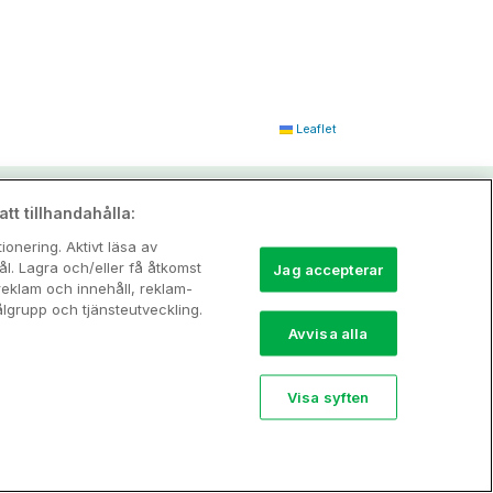
Leaflet
tt tillhandahålla:
onering. Aktivt läsa av
l. Lagra och/eller få åtkomst
Jag accepterar
reklam och innehåll, reklam-
grupp och tjänsteutveckling.
Avvisa alla
Visa syften