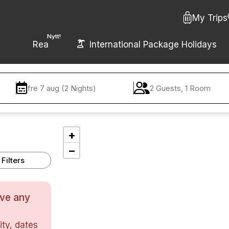
My Trips
Nytt!
Rea
International Package Holidays
fre 7 aug (2 Nights)
2 Guests, 1 Room
+
−
Filters
ave any
ty, dates