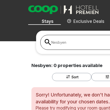
Stays
Exclusive Deals
Nesbyen
Nesbyen:
0
properties
available
Sort
Sorry! Unfortunately, we don't h
availability for your chosen dates.
Please try modifying your room quanti