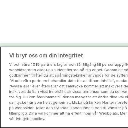
Vi bryr oss om din integritet
Hotellpremiens resei
Vi och våra
1015
partners lagrar och får tillgång till personuppgif
Guider och inspiration för din nästa r
webbläsardata eller unika identifierare på din enhet. Genom att vä
godkänner” tillåter du att spårningstekniker används för de syft
"vi och våra partners behandlar data för att tillhandahålla", meda
View all
"Avvisa alla" eller återkallar ditt samtycke kommer att inaktivera 
inaktiverade kan visst innehåll och vissa annonser som du ser va
för dig. Du kan återkomma till denna meny för att ändra dina val ell
samtycke när som helst genom att klicka på länken Hantera prefe
på webbsidan (eller den flytande ikonen längst ned till vänster p
tillämpligt). Dina val kommer att ha effekt inom vår Webbplats. Mer 
vår integritetspolicy.