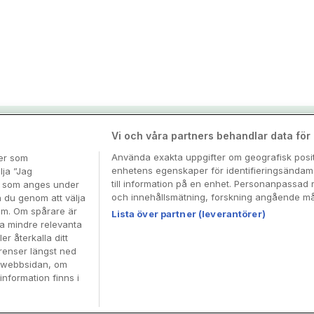
nspiration & tips
Vi och våra partners behandlar data för a
Använda exakta uppgifter om geografisk positi
ter som
enhetens egenskaper för identifieringsändamå
esa
lja ”Jag
till information på en enhet. Personanpassad 
en som anges under
och innehållsmätning, forskning angående mål
n du genom att välja
dem. Om spårare är
Lista över partner (leverantörer)
ra mindre relevanta
er återkalla ditt
renser längst ned
å webbsidan, om
information finns i