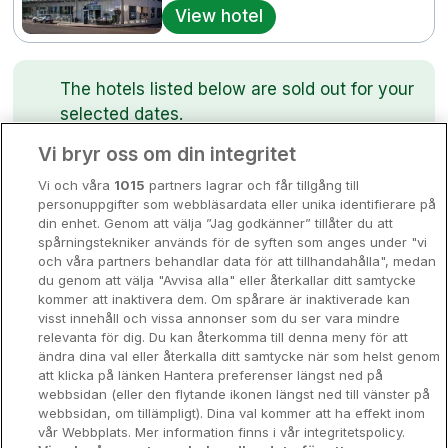
View hotel
Bergen
Europa
Hela Danmark
Premiumhotell
The hotels listed below are sold out for your
selected dates.
Kompisweekend
Done
Vi bryr oss om din integritet
Storstadsweekend
SPA
Vi och våra
1015
partners lagrar och får tillgång till
Hotellrum under 995 kr
Maryhill Estate
personuppgifter som webbläsardata eller unika identifierare på
4840 SEK
din enhet. Genom att välja ”Jag godkänner” tillåter du att
Glumslöv • 1.8km from centre
Spahotell
spårningstekniker används för de syften som anges under "vi
9.9
Excellent
och våra partners behandlar data för att tillhandahålla", medan
☕
Incl Breakfast
Sydsverige
du genom att välja "Avvisa alla" eller återkallar ditt samtycke
Sold out
kommer att inaktivera dem. Om spårare är inaktiverade kan
Om Hotellpremien
visst innehåll och vissa annonser som du ser vara mindre
Check other dates
relevanta för dig. Du kan återkomma till denna meny för att
Nya hotell
ändra dina val eller återkalla ditt samtycke när som helst genom
att klicka på länken Hantera preferenser längst ned på
Stadsweekend
SPA
webbsidan (eller den flytande ikonen längst ned till vänster på
Best Western Plus Hus 57
webbsidan, om tillämpligt). Dina val kommer att ha effekt inom
vår Webbplats. Mer information finns i vår integritetspolicy.
Ängelholm • 1.2km from centre