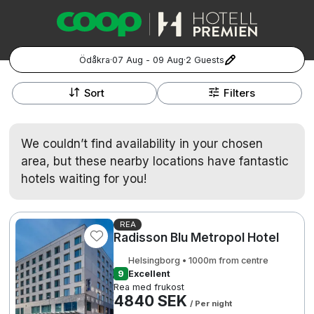
Ödåkra
·
07 Aug - 09 Aug
·
2 Guests
+
Popular Destinations:
−
Sort
Filters
Hela Sverige
We couldn’t find availability in your chosen
Stockholm
area, but these nearby locations have fantastic
hotels waiting for you!
Göteborg
Kontakta oss
Vanliga frågor
Allmänna villkor
Gift Vouchers
Coop.se
Manage Preferences
Malmö
Registrera ditt hotell
Cookie policy & Integritetspolicy
REA
Radisson Blu Metropol Hotel
Hela Norge
Helsingborg • 1000m from centre
9
Excellent
Hotellweekend
Rea med frukost
Oslo
4840 SEK
/ Per night
Familjerum