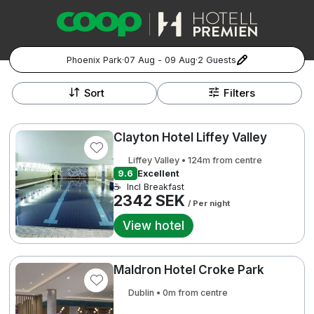
Phoenix Park
·
07 Aug - 09 Aug
·
2 Guests
+
Popular Destinations:
−
Sort
Filters
Hela Sverige
Clayton Hotel Liffey Valley
Stockholm
Liffey Valley • 124m from centre
9.6
Excellent
Göteborg
☕
Incl Breakfast
Kontakta oss
Vanliga frågor
Allmänna villkor
2342 SEK
/ Per night
Gift Vouchers
Coop.se
Manage Preferences
Malmö
Registrera ditt hotell
Cookie policy & Integritetspolicy
View hotel
Hela Norge
Maldron Hotel Croke Park
Hotellweekend
Oslo
Dublin • 0m from centre
Familjerum