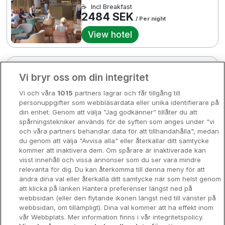
☕
Incl Breakfast
Bergen
2484 SEK
Europa
/ Per night
View hotel
Hela Danmark
Premiumhotell
Kompisweekend
City Centre
Done
Cassidys Hotel
Vi bryr oss om din integritet
Storstadsweekend
2 SEK
261
Dublin City • 699m from centre
Vi och våra
1015
partners lagrar och får tillgång till
4
Hotellrum under 995 kr
3740 SEK
9.3
Excellent
personuppgifter som webbläsardata eller unika identifierare på
☕
Incl Breakfast
din enhet. Genom att välja ”Jag godkänner” tillåter du att
Spahotell
2594 SEK
spårningstekniker används för de syften som anges under "vi
/ Per night
och våra partners behandlar data för att tillhandahålla", medan
Sydsverige
View hotel
du genom att välja "Avvisa alla" eller återkallar ditt samtycke
3970 SEK
kommer att inaktivera dem. Om spårare är inaktiverade kan
Om Hotellpremien
visst innehåll och vissa annonser som du ser vara mindre
Maldron Hotel Kevin Street
relevanta för dig. Du kan återkomma till denna meny för att
Nya hotell
ändra dina val eller återkalla ditt samtycke när som helst genom
Dublin City • 810m from centre
att klicka på länken Hantera preferenser längst ned på
Stadsweekend
9.1
Excellent
webbsidan (eller den flytande ikonen längst ned till vänster på
☕
Incl Breakfast
webbsidan, om tillämpligt). Dina val kommer att ha effekt inom
2610 SEK
vår Webbplats. Mer information finns i vår integritetspolicy.
/ Per night