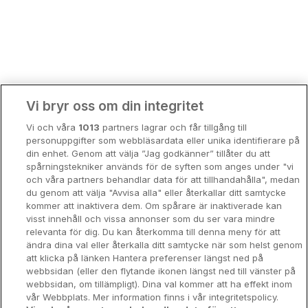
Bergen
Europa
Hela Danmark
Premiumhotell
Kompisweekend
Done
Vi bryr oss om din integritet
Storstadsweekend
Vi och våra
1013
partners lagrar och får tillgång till
Hotellrum under 995 kr
personuppgifter som webbläsardata eller unika identifierare på
din enhet. Genom att välja ”Jag godkänner” tillåter du att
Spahotell
spårningstekniker används för de syften som anges under "vi
och våra partners behandlar data för att tillhandahålla", medan
Sydsverige
du genom att välja "Avvisa alla" eller återkallar ditt samtycke
kommer att inaktivera dem. Om spårare är inaktiverade kan
Om Hotellpremien
visst innehåll och vissa annonser som du ser vara mindre
relevanta för dig. Du kan återkomma till denna meny för att
Nya hotell
ändra dina val eller återkalla ditt samtycke när som helst genom
att klicka på länken Hantera preferenser längst ned på
Stadsweekend
webbsidan (eller den flytande ikonen längst ned till vänster på
webbsidan, om tillämpligt). Dina val kommer att ha effekt inom
vår Webbplats. Mer information finns i vår integritetspolicy.