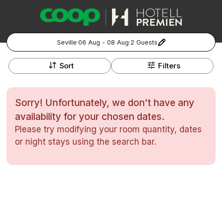
Seville
·
06 Aug - 08 Aug
·
2 Guests
+
Popular Destinations:
−
Sort
Filters
Hela Sverige
Sorry! Unfortunately, we don't have any
Stockholm
availability for your chosen dates.
Please try modifying your room quantity, dates
Göteborg
Kontakta oss
Vanliga frågor
Allmänna villkor
or night stays using the search bar.
Gift Vouchers
Coop.se
Manage Preferences
Malmö
Registrera ditt hotell
Cookie policy & Integritetspolicy
Hela Norge
Hotellweekend
Oslo
Familjerum