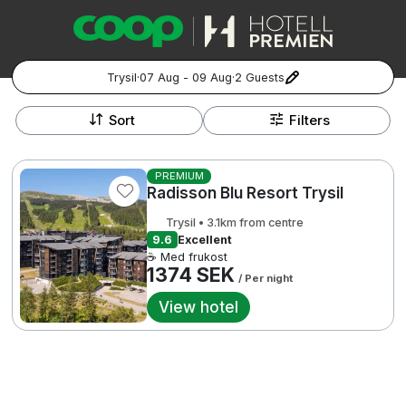
Trysil
·
07 Aug - 09 Aug
·
2 Guests
+
Popular Destinations:
−
Sort
Filters
Hela Sverige
PREMIUM
Radisson Blu Resort Trysil
Stockholm
Trysil • 3.1km from centre
Göteborg
9.6
Excellent
Kontakta oss
Vanliga frågor
Allmänna villkor
☕ Med frukost
Gift Vouchers
Coop.se
Manage Preferences
1374 SEK
/ Per night
Malmö
Registrera ditt hotell
Cookie policy & Integritetspolicy
View hotel
Hela Norge
Hotellweekend
Oslo
Familjerum