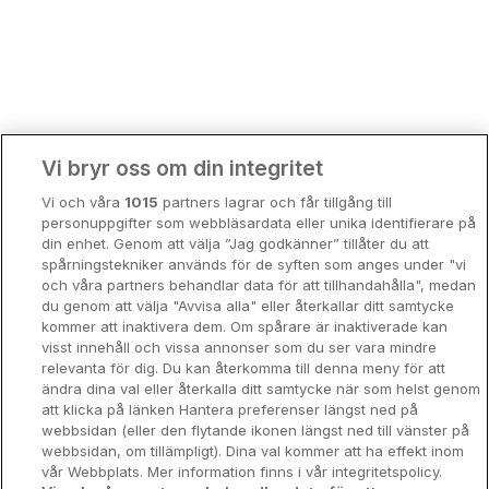
Bergen
Europa
Hela Danmark
Premiumhotell
Kompisweekend
Done
Vi bryr oss om din integritet
Storstadsweekend
Vi och våra
1015
partners lagrar och får tillgång till
Hotellrum under 995 kr
personuppgifter som webbläsardata eller unika identifierare på
1374 SEK
din enhet. Genom att välja ”Jag godkänner” tillåter du att
Spahotell
spårningstekniker används för de syften som anges under "vi
och våra partners behandlar data för att tillhandahålla", medan
Sydsverige
du genom att välja "Avvisa alla" eller återkallar ditt samtycke
kommer att inaktivera dem. Om spårare är inaktiverade kan
Om Hotellpremien
visst innehåll och vissa annonser som du ser vara mindre
relevanta för dig. Du kan återkomma till denna meny för att
Nya hotell
ändra dina val eller återkalla ditt samtycke när som helst genom
att klicka på länken Hantera preferenser längst ned på
Stadsweekend
webbsidan (eller den flytande ikonen längst ned till vänster på
webbsidan, om tillämpligt). Dina val kommer att ha effekt inom
vår Webbplats. Mer information finns i vår integritetspolicy.