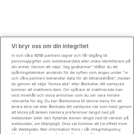
Bergen
Europa
Hela Danmark
Premiumhotell
Kompisweekend
Done
Vi bryr oss om din integritet
Storstadsweekend
Vi och våra
1015
partners lagrar och får tillgång till
Hotellrum under 995 kr
personuppgifter som webbläsardata eller unika identifierare på
din enhet. Genom att välja ”Jag godkänner” tillåter du att
Spahotell
spårningstekniker används för de syften som anges under "vi
och våra partners behandlar data för att tillhandahålla", medan
Sydsverige
du genom att välja "Avvisa alla" eller återkallar ditt samtycke
kommer att inaktivera dem. Om spårare är inaktiverade kan
Om Hotellpremien
visst innehåll och vissa annonser som du ser vara mindre
relevanta för dig. Du kan återkomma till denna meny för att
Nya hotell
ändra dina val eller återkalla ditt samtycke när som helst genom
att klicka på länken Hantera preferenser längst ned på
Stadsweekend
webbsidan (eller den flytande ikonen längst ned till vänster på
webbsidan, om tillämpligt). Dina val kommer att ha effekt inom
vår Webbplats. Mer information finns i vår integritetspolicy.