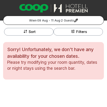
Wien
·
09 Aug - 11 Aug
·
2 Guests
+
Popular Destinations:
−
Sort
Filters
Hela Sverige
Sorry! Unfortunately, we don't have any
Stockholm
availability for your chosen dates.
Please try modifying your room quantity, dates
Göteborg
Kontakta oss
Vanliga frågor
Allmänna villkor
or night stays using the search bar.
Gift Vouchers
Coop.se
Manage Preferences
Malmö
Registrera ditt hotell
Cookie policy & Integritetspolicy
Hela Norge
Hotellweekend
Oslo
Familjerum