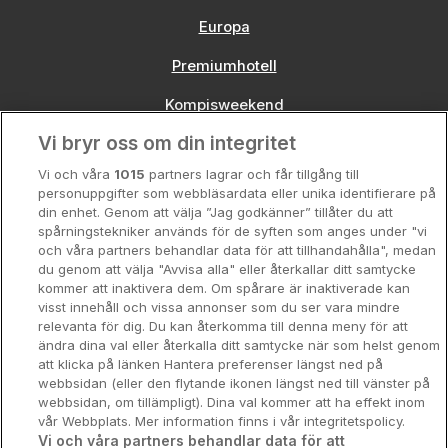
Europa
Premiumhotell
Kompisweekend
Vi bryr oss om din integritet
Storstadsweekend
Vi och våra
1015
partners lagrar och får tillgång till
Hotellrum under 995 kr
personuppgifter som webbläsardata eller unika identifierare på
din enhet. Genom att välja ”Jag godkänner” tillåter du att
Spahotell
spårningstekniker används för de syften som anges under "vi
och våra partners behandlar data för att tillhandahålla", medan
Sydsverige
du genom att välja "Avvisa alla" eller återkallar ditt samtycke
kommer att inaktivera dem. Om spårare är inaktiverade kan
Om Hotellpremien
visst innehåll och vissa annonser som du ser vara mindre
relevanta för dig. Du kan återkomma till denna meny för att
Nya hotell
ändra dina val eller återkalla ditt samtycke när som helst genom
att klicka på länken Hantera preferenser längst ned på
Stadsweekend
webbsidan (eller den flytande ikonen längst ned till vänster på
webbsidan, om tillämpligt). Dina val kommer att ha effekt inom
vår Webbplats. Mer information finns i vår integritetspolicy.
Vi och våra partners behandlar data för att