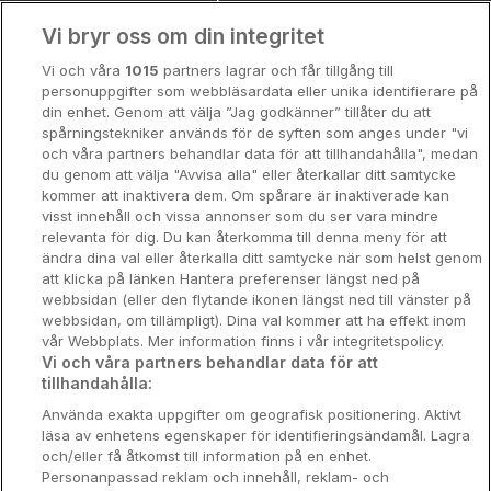
Vi bryr oss om din integritet
Storstadsweekend
Vi och våra
1015
partners lagrar och får tillgång till
Hotellrum under 995 kr
personuppgifter som webbläsardata eller unika identifierare på
din enhet. Genom att välja ”Jag godkänner” tillåter du att
Spahotell
spårningstekniker används för de syften som anges under "vi
och våra partners behandlar data för att tillhandahålla", medan
Sydsverige
du genom att välja "Avvisa alla" eller återkallar ditt samtycke
kommer att inaktivera dem. Om spårare är inaktiverade kan
Om Hotellpremien
visst innehåll och vissa annonser som du ser vara mindre
relevanta för dig. Du kan återkomma till denna meny för att
Nya hotell
ändra dina val eller återkalla ditt samtycke när som helst genom
att klicka på länken Hantera preferenser längst ned på
Stadsweekend
webbsidan (eller den flytande ikonen längst ned till vänster på
webbsidan, om tillämpligt). Dina val kommer att ha effekt inom
vår Webbplats. Mer information finns i vår integritetspolicy.
Vi och våra partners behandlar data för att
tillhandahålla:
Booking Enquiries:
info@hotellpremien.se
Använda exakta uppgifter om geografisk positionering. Aktivt
Hotellsupport:
scandinavian@digibreaks.com
läsa av enhetens egenskaper för identifieringsändamål. Lagra
och/eller få åtkomst till information på en enhet.
Personanpassad reklam och innehåll, reklam- och