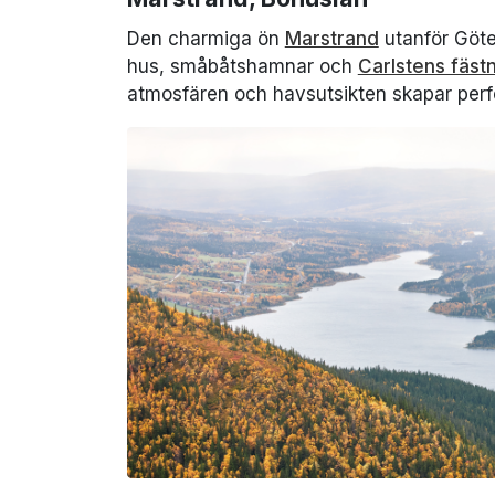
Den charmiga ön
Marstrand
utanför Göte
hus, småbåtshamnar och
Carlstens fäst
atmosfären och havsutsikten skapar perfe