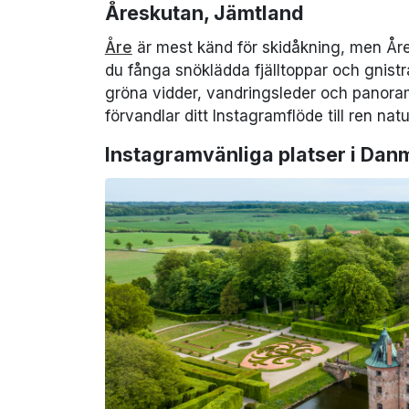
Åreskutan, Jämtland
Åre
är mest känd för skidåkning, men Åres
du fånga snöklädda fjälltoppar och gnist
gröna vidder, vandringsleder och panora
förvandlar ditt Instagramflöde till ren nat
Instagramvänliga platser i Dan