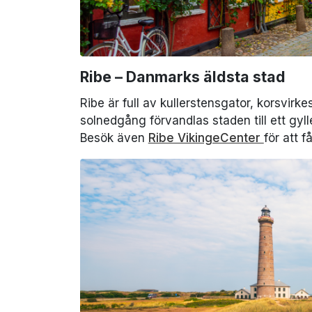
Ribe – Danmarks äldsta stad
Ribe är full av kullerstensgator, korsvir
solnedgång förvandlas staden till ett gyl
Besök även
Ribe VikingeCenter
för att f