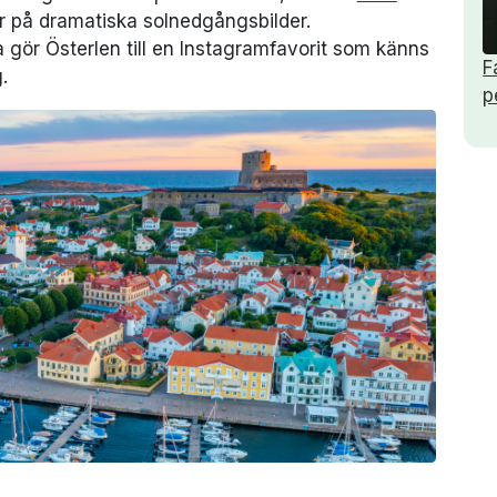
r på dramatiska solnedgångsbilder.
a gör Österlen till en Instagramfavorit som känns
F
.
p