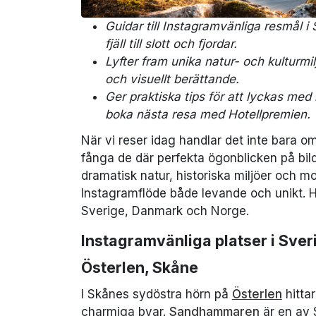
Guidar till Instagramvänliga resmål 
fjäll till slott och fjordar.
Lyfter fram unika natur- och kulturmi
och visuellt berättande.
Ger praktiska tips för att lyckas med r
boka nästa resa med Hotellpremien.
När vi reser idag handlar det inte bara o
fånga de där perfekta ögonblicken på bil
dramatisk natur, historiska miljöer och m
Instagramflöde både levande och unikt. H
Sverige, Danmark och Norge.
Instagramvänliga platser i Sver
Österlen, Skåne
I Skånes sydöstra hörn på
Österlen
hittar
charmiga byar.
Sandhammaren
är en av 