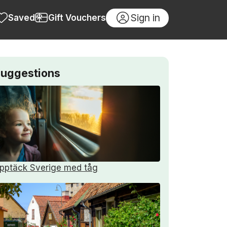
Sign in
Saved
Gift Vouchers
uggestions
pptäck Sverige med tåg