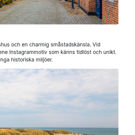
keshus och en charmig småstadskänsla. Vid
lene Instagrammotiv som känns tidlöst och unikt.
ånga historiska miljöer.