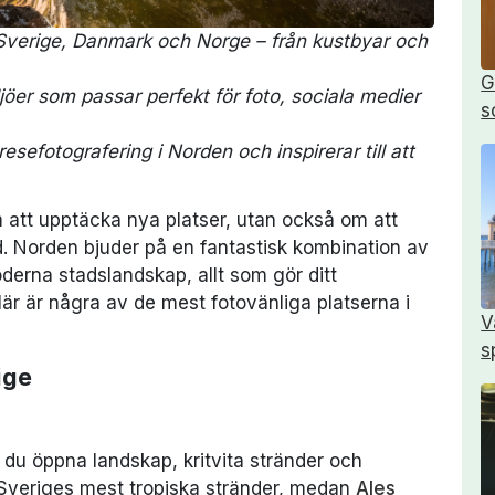
i Sverige, Danmark och Norge – från kustbyar och
G
ljöer som passar perfekt för foto, sociala medier
s
esefotografering i Norden och inspirerar till att
m att upptäcka nya platser, utan också om att
d. Norden bjuder på en fantastisk kombination av
oderna stadslandskap, allt som gör ditt
är är några av de mest fotovänliga platserna i
V
s
ige
 du öppna landskap, kritvita stränder och
Sveriges mest tropiska stränder, medan
Ales