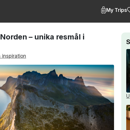
My Trips
 Norden – unika resmål i
S
 inspiration
U