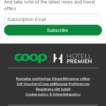
And take note of the latest news and travel
offers
Subscribe
Kontakta oss
Vanliga frågor
Allmänna villkor
Gift Vouchers
Coop.se
Manage Preferences
Registrera ditt hotell
Cookie policy & Integritetspolicy