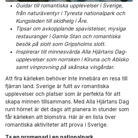
Guidar till romantiska upplevelser i Sverige,
från naturäventyr i
Tyresta nationalpark
och
Kungsleden
till skidhelg i
Åre
.
Tipsar om avkopplande spavistelser, mysiga
restauranger i
Gamla Stan
och romantiska
besök på slott som
Gripsholms slott
.
Inspirerar till minnesvärda Alla Hjärtans Dag-
upplevelser som norrsken i
Kiruna
och
Abisko
samt vinprovning på skånska vingårdar.
Att fira kärleken behöver inte innebära en resa till
fjärran land. Sverige är fullt av romantiska
upplevelser och platser som är perfekta för att
skapa minnen tillsammans. Med Alla Hjärtans Dag
runt hörnet är det dags att planera in stunder som
får kärleken att blomstra. Här är en lista över
romantiska aktiviteter att prova i Sverige.
Ta en promenad i en nationalpark