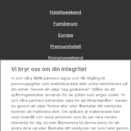
Hotellweekend
Familjerum
Europa
Premiumhotell
Kompisweekend
Vi bryr oss om din integritet
Storstadsweekend
Vi och våra
1015
partners lagrar och får tillgång till
Hotellrum under 995 kr
personuppgifter som webbläsardata eller unika identifierare på
din enhet. Genom att välja ”Jag godkänner” tillåter du att
Spahotell
spårningstekniker används för de syften som anges under "vi
och våra partners behandlar data för att tillhandahålla", medan
Sydsverige
du genom att välja "Avvisa alla" eller återkallar ditt samtycke
kommer att inaktivera dem. Om spårare är inaktiverade kan
Om Hotellpremien
visst innehåll och vissa annonser som du ser vara mindre
relevanta för dig. Du kan återkomma till denna meny för att
Nya hotell
ändra dina val eller återkalla ditt samtycke när som helst genom