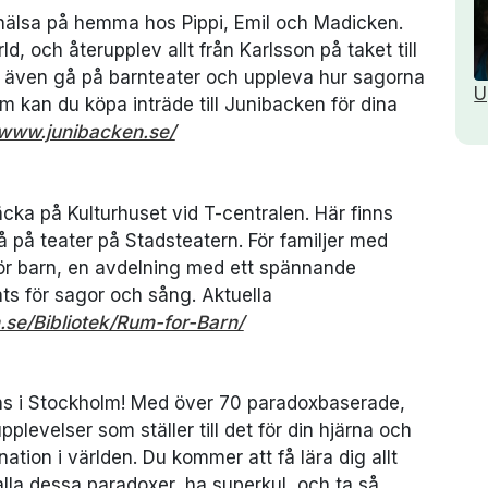
hälsa på hemma hos Pippi, Emil och Madicken.
, och återupplev allt från Karlsson på taket till
i även gå på barnteater och uppleva hur sagorna
U
m kan du köpa inträde till Junibacken för dina
/www.junibacken.se/
äcka på Kulturhuset vid T-centralen. Här finns
gå på teater på Stadsteatern. För familjer med
r barn, en avdelning med ett spännande
ats för sagor och sång. Aktuella
se/Bibliotek/Rum-for-Barn/
ns i Stockholm! Med över 70 paradoxbaserade,
pplevelser som ställer till det för din hjärna och
tion i världen. Du kommer att få lära dig allt
a dessa paradoxer, ha superkul, och ta så