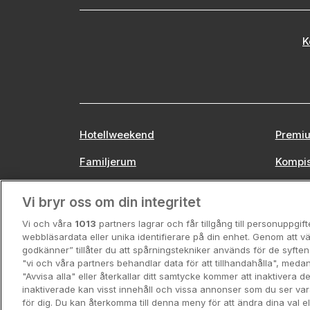
K
Hotellweekend
Premiu
Familjerum
Kompi
Europa
Stors
Vi bryr oss om din integritet
Vi och våra
1013
partners lagrar och får tillgång till personuppgif
webbläsardata eller unika identifierare på din enhet. Genom att vä
godkänner” tillåter du att spårningstekniker används för de syft
"vi och våra partners behandlar data för att tillhandahålla", meda
"Avvisa alla" eller återkallar ditt samtycke kommer att inaktivera 
inaktiverade kan visst innehåll och vissa annonser som du ser va
för dig. Du kan återkomma till denna meny för att ändra dina val ell