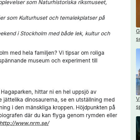
plevelser som Naturhistoriska riksmuseet,
jöer som Kulturhuset och temalekplatser på
G
 weekend i Stockholm med både lek, kultur och
s
kholm med hela familjen? Vi tipsar om roliga
n spännande museum och experiment till
ill Hagaparken, hittar ni en hel uppsjö av
V
 jättelika dinosaurerna, se en utställning med
s
kning i den mänskliga kroppen. Höjdpunkten på
iografen där du kan flyga genom rymden eller
http://www.nrm.se/