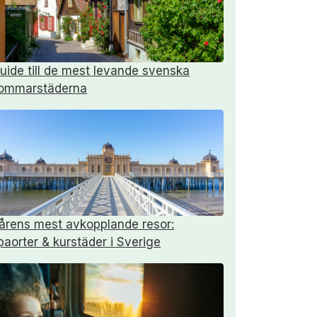
uide till de mest levande svenska
ommarstäderna
årens mest avkopplande resor:
paorter & kurstäder i Sverige