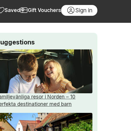
Sign in
Saved
Gift Vouchers
uggestions
amiljevänliga resor i Norden – 10
erfekta destinationer med barn