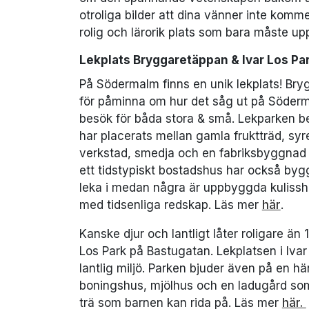
otroliga bilder att dina vänner inte kommer
rolig och lärorik plats som bara måste up
Lekplats Bryggaretäppan & Ivar Los Pa
På Södermalm finns en unik lekplats! Bry
för påminna om hur det såg ut på Söderma
besök för båda stora & små. Lekparken 
har placerats mellan gamla fruktträd, syr
verkstad, smedja och en fabriksbyggnad
ett tidstypiskt bostadshus har också byg
leka i medan några är uppbyggda kulissh
med tidsenliga redskap. Läs mer
här
.
Kanske djur och lantligt låter roligare ä
Los Park på Bastugatan. Lekplatsen i Iva
lantlig miljö. Parken bjuder även på en h
boningshus, mjölhus och en ladugård som de
trä som barnen kan rida på. Läs mer
här.