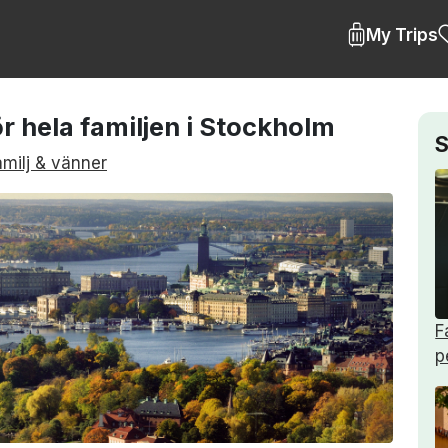
My Trips
för hela familjen i Stockholm
S
milj & vänner
F
p