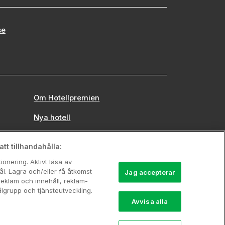
se
Om Hotellpremien
Nya hotell
Stadsweekend
tt tillhandahålla:
onering. Aktivt läsa av
l. Lagra och/eller få åtkomst
Jag accepterar
reklam och innehåll, reklam-
grupp och tjänsteutveckling.
Avvisa alla