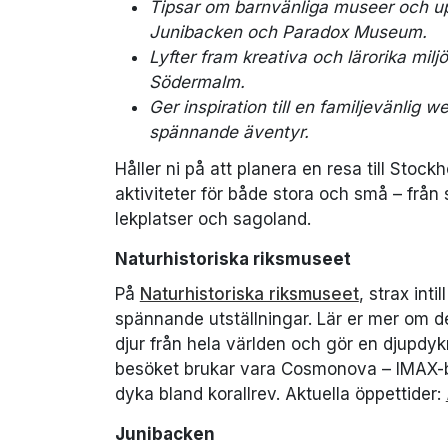
Tipsar om barnvänliga museer och up
Junibacken och Paradox Museum.
Lyfter fram kreativa och lärorika mil
Södermalm.
Ger inspiration till en familjevänlig
spännande äventyr.
Håller ni på att planera en resa till Stoc
aktiviteter för både stora och små – frå
lekplatser och sagoland.
Naturhistoriska riksmuseet
På
Naturhistoriska riksmuseet
, strax int
spännande utställningar. Lär er mer om de
djur från hela världen och gör en djupdy
besöket brukar vara Cosmonova – IMAX-b
dyka bland korallrev. Aktuella öppettider:
Junibacken