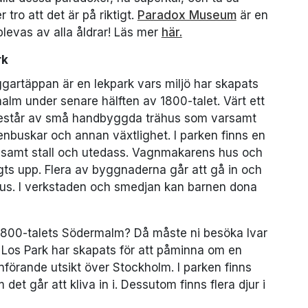
 tro att det är på riktigt.
Paradox Museum
är en
plevas av alla åldrar! Läs mer
här.
rk
ggartäppan är en lekpark vars miljö har skapats
lm under senare hälften av 1800-talet. Värt ett
består av små handbyggda trähus som varsamt
enbuskar och annan växtlighet. I parken finns en
 samt stall och utedass. Vagnmakarens hus och
gts upp. Flera av byggnaderna går att gå in och
us. I verkstaden och smedjan kan barnen dona
n 1800-talets Södermalm? Då måste ni besöka Ivar
r Los Park har skapats för att påminna om en
änförande utsikt över Stockholm. I parken finns
t går att kliva in i. Dessutom finns flera djur i