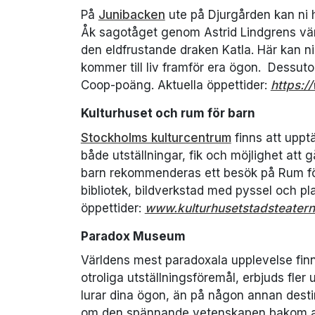
På
Junibacken
ute på Djurgården kan ni 
Åk sagotåget genom Astrid Lindgrens värld
den eldfrustande draken Katla. Här kan n
kommer till liv framför era ögon. Dessuto
Coop-poäng. Aktuella öppettider:
https:/
Kulturhuset och rum för barn
Stockholms kulturcentrum
finns att uppt
både utställningar, fik och möjlighet att 
barn rekommenderas ett besök på Rum fö
bibliotek, bildverkstad med pyssel och pl
öppettider:
www.kulturhusetstadsteatern.
Paradox Museum
Världens mest paradoxala upplevelse fin
otroliga utställningsföremål, erbjuds fler u
lurar dina ögon, än på någon annan destina
om den spännande vetenskapen bakom all