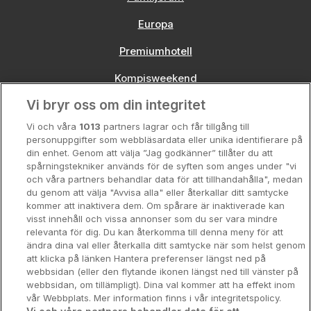
Europa
Premiumhotell
Kompisweekend
Vi bryr oss om din integritet
Storstadsweekend
Vi och våra
1013
partners lagrar och får tillgång till
Hotellrum under 995 kr
personuppgifter som webbläsardata eller unika identifierare på
din enhet. Genom att välja ”Jag godkänner” tillåter du att
Spahotell
spårningstekniker används för de syften som anges under "vi
och våra partners behandlar data för att tillhandahålla", medan
Sydsverige
du genom att välja "Avvisa alla" eller återkallar ditt samtycke
kommer att inaktivera dem. Om spårare är inaktiverade kan
Om Hotellpremien
visst innehåll och vissa annonser som du ser vara mindre
relevanta för dig. Du kan återkomma till denna meny för att
Nya hotell
ändra dina val eller återkalla ditt samtycke när som helst genom
att klicka på länken Hantera preferenser längst ned på
Stadsweekend
webbsidan (eller den flytande ikonen längst ned till vänster på
webbsidan, om tillämpligt). Dina val kommer att ha effekt inom
vår Webbplats. Mer information finns i vår integritetspolicy.