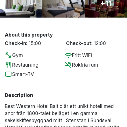
+11
Bergen
Hela Danmark
About this property
Done
Check-in:
15:00
Check-out:
12:00
fitness_center
wifi
Gym
Fritt WiFi
restaurant
smoke_free
Restaurang
Rökfria rum
tv
Smart-TV
Description
Best Western Hotel Baltic är ett unikt hotell med
anor från 1800-talet beläget i en gammal
sekelskiftesbyggnad mitt i Stenstan i Sundsvall.