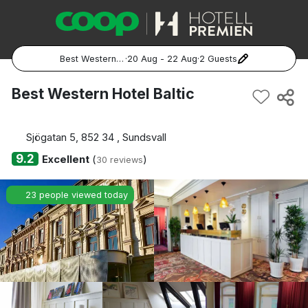
Best Western Hotel Baltic
·
20 Aug - 22 Aug
·
2 Guests
Popular Destinations:
Best Western Hotel Baltic
Hela Sverige
Sjögatan 5, 852 34 , Sundsvall
Stockholm
9.2
Excellent
(
)
30 reviews
Göteborg
23 people viewed today
Malmö
Hela Norge
Oslo