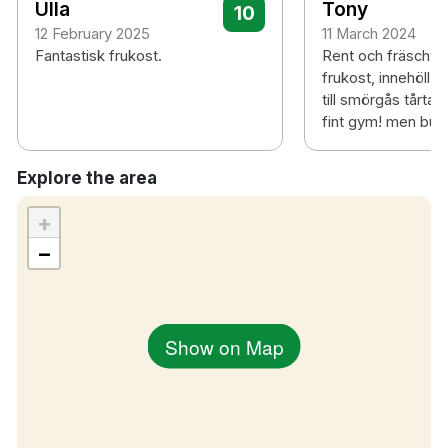
Ulla
Tony
10
Slalombacke
12 February 2025
11 March 2024
20 minuters bilresa till Sundsvalls Flygplats
Fantastisk frukost.
Rent och fräscht, 
frukost, innehöll all
till smörgås tårta! O
fint gym! men butt
Explore the area
+
−
Show on Map