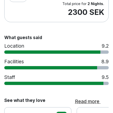
Total price for
2 Nights
.
Strykjärn/strykbräda
2300 SEK
Gratis gym & bastu
Restaurang Mamma Augustas Kök - à la carte
meny med härlig mat lagad från grunden med
värme och passion.
Spjälsäng mot en avgift på 100 kronor per natt
What guests said
Extrasäng mot en avgift på 250 kronor per natt
Location
9.2
Husdjur tillåts på vissa rum mot en avgift på
200kronor per natt, kontakta hotellet för
Facilities
8.9
tillgänglighet före bokning.
Kommunala parkeringar och garage finns i
närheten av hotellet
Staff
9.5
Rökfritt
8 minuters promenad till Sundsvalls
centralstation
18 minuters promenad till Himlabadet
See what they love
Read more
vattenpark
34 minuters promenad till Sundsvalls