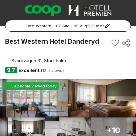
Best Western Hotel Danderyd
·
07 Aug - 09 Aug
·
2 Guests
Popular Destinations:
Best Western Hotel Danderyd
Hela Sverige
Svärdvägen 31, Stockholm
Stockholm
9.7
Excellent
(
)
13 reviews
Göteborg
39 people viewed today
Malmö
Hela Norge
Oslo
+10