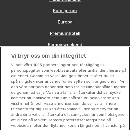
Familjerum
Europa
Premiumhotell
Kompisweekend
Vi bryr oss om din integritet
Storstadsweekend
Vi och våra
1015
partners lagrar och får tillgång till
Hotellrum under 995 kr
personuppgifter som webbläsardata eller unika identifierare på
din enhet. Genom att välja ”Jag godkänner” tillåter du att
Spahotell
spårningstekniker används för de syften som anges under "vi
och våra partners behandlar data för att tillhandahålla", medan
Sydsverige
du genom att välja "Avvisa alla" eller återkallar ditt samtycke
kommer att inaktivera dem. Om spårare är inaktiverade kan
Om Hotellpremien
visst innehåll och vissa annonser som du ser vara mindre
relevanta för dig. Du kan återkomma till denna meny för att
Nya hotell
ändra dina val eller återkalla ditt samtycke när som helst genom
att klicka på länken Hantera preferenser längst ned på
Stadsweekend
webbsidan (eller den flytande ikonen längst ned till vänster på