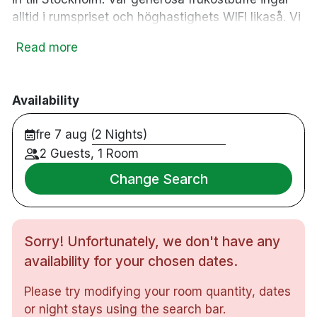
alltid i rumspriset och höghastighets WIFI likaså. Vi
erbjuder parkering direkt utanför hotellet till en
Read more
mindre kostnad.
37 rum
Frukost
Availability
Bar
fre 7 aug (2 Nights)
Restaurang
WIFI
2 Guests, 1 Room
rökfritt
Change Search
Parkering mot en avgift
Extra säng mot en avgift
Tillgänglighetsanpassat rum
Sorry! Unfortunately, we don't have any
Rullstolsanpassad parkering
Danderyds sjukhus - 18 minuters promenad
availability for your chosen dates.
Arlanda Airport - 33 minuter med bil
Please try modifying your room quantity, dates
or night stays using the search bar.