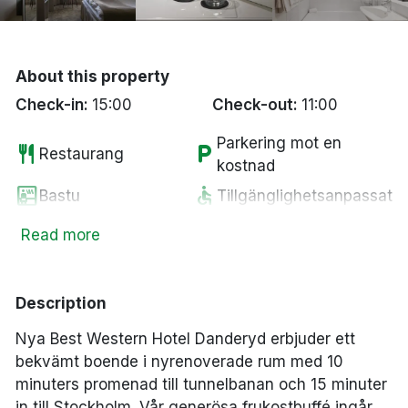
Bergen
Hela Danmark
About this property
Check-in:
15:00
Check-out:
11:00
Done
Parkering mot en
restaurant
local_parking
Restaurang
kostnad
sauna
accessible
Bastu
Tillgänglighetsanpassat
pets
smoke_free
Husdjur tillåtna
Rökfria rum
Read more
wifi
chair
Fritt WiFi
Lounge
local_bar
local_parking
Bar
Parkering
Description
ac_unit
bed
AC
Extrasäng
Nya Best Western Hotel Danderyd erbjuder ett
bekvämt boende i nyrenoverade rum med 10
minuters promenad till tunnelbanan och 15 minuter
in till Stockholm. Vår generösa frukostbuffé ingår