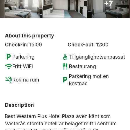
+7
Bergen
Hela Danmark
About this property
Done
Check-in:
15:00
Check-out:
12:00
local_parking
accessible
Parkering
Tillgänglighetsanpassat
wifi
restaurant
Fritt WiFi
Restaurang
Parkering mot en
smoke_free
local_parking
Rökfria rum
kostnad
Description
Best Western Plus Hotel Plaza även känt som
Västerås största hotell är beläget mitt i centrum