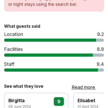
or night stays using the search bar.
Skrivbord
Hårtork
Vattenkokare
Strykjärn/strykbräda på begäran
What guests said
Gratis toalettartiklar
Location
9.2
Bastu
Spa behandlingar
Sky Bar gastrobar - bar på 24:e våningen som
Facilities
8.9
serverar cocktails och snacks
Lobbybaren - serverar rätter inspirerade av det
Staff
9.4
mexikanska köket
Extrasäng mot en avgift på 300 kronor per natt
Husdjur tillåts mot en avgift på 300 kronor per
vistelse
See what they love
Read more
Handikappsanpassade rum finns tillgängliga
Parkering mot en avgift på 160 kronor per dag
Birgitta
Elisabet
9
Rökfritt
09 June 2024
01 April 2024
3 minuters promenad till Västerås konserthus