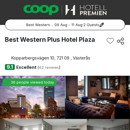
Best Western Plus Hotel Plaza
·
09 Aug - 11 Aug
·
2 Guests
Popular Destinations:
Best Western Plus Hotel Plaza
Hela Sverige
Kopparbergsvägen 10, 721 09 , Västerås
Stockholm
9.1
Excellent
(
)
62 reviews
Göteborg
36 people viewed today
Malmö
Hela Norge
Oslo