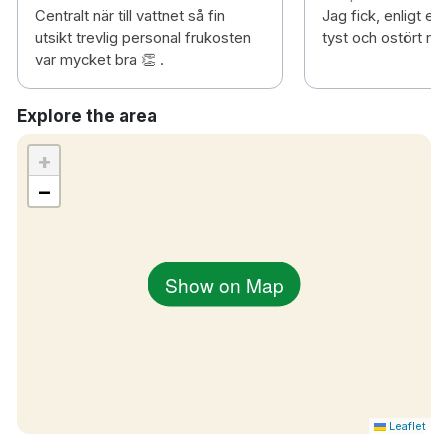
Centralt när till vattnet så fin
Jag fick, enligt eg
5 minuters promenad till Västerås
utsikt trevlig personal frukosten
tyst och ostört ru
centralstation
var mycket bra 👏 .
2km till Kokpunkten Actionbad
10 minuters bilresa till Västerås Hässlö
Explore the area
flygplats
+
−
Show on Map
Leaflet