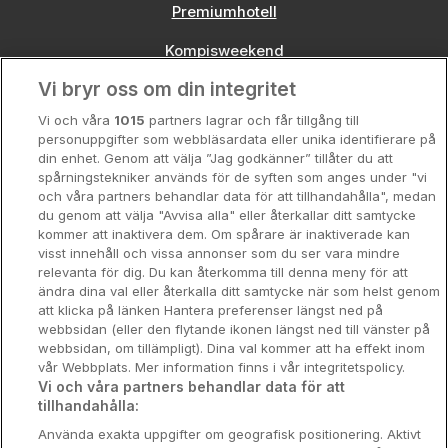
Premiumhotell
Kompisweekend
Vi bryr oss om din integritet
Storstadsweekend
Vi och våra
1015
partners lagrar och får tillgång till
Hotellrum under 995 kr
personuppgifter som webbläsardata eller unika identifierare på
din enhet. Genom att välja ”Jag godkänner” tillåter du att
Spahotell
spårningstekniker används för de syften som anges under "vi
och våra partners behandlar data för att tillhandahålla", medan
Sydsverige
du genom att välja "Avvisa alla" eller återkallar ditt samtycke
kommer att inaktivera dem. Om spårare är inaktiverade kan
Om Hotellpremien
visst innehåll och vissa annonser som du ser vara mindre
relevanta för dig. Du kan återkomma till denna meny för att
Nya hotell
ändra dina val eller återkalla ditt samtycke när som helst genom
att klicka på länken Hantera preferenser längst ned på
Stadsweekend
webbsidan (eller den flytande ikonen längst ned till vänster på
webbsidan, om tillämpligt). Dina val kommer att ha effekt inom
vår Webbplats. Mer information finns i vår integritetspolicy.
Vi och våra partners behandlar data för att
tillhandahålla:
Booking Enquiries:
info@hotellpremien.se
Använda exakta uppgifter om geografisk positionering. Aktivt