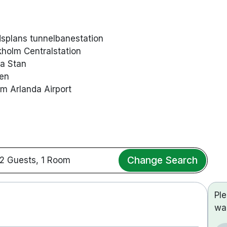
ldsplans tunnelbanestation
kholm Centralstation
la Stan
den
lm Arlanda Airport
Change Search
2 Guests, 1 Room
Pl
wa