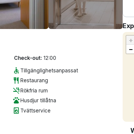
Exp
+
−
Check-out:
12:00
accessible
Tillgänglighetsanpassat
restaurant
Restaurang
smoke_free
Rökfria rum
pets
Husdjur tillåtna
local_laundry_service
Tvättservice