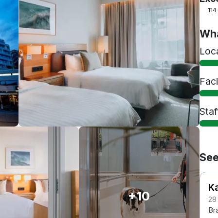
114
Wha
Loc
Faci
Staf
See
Ka
+10
28
Br