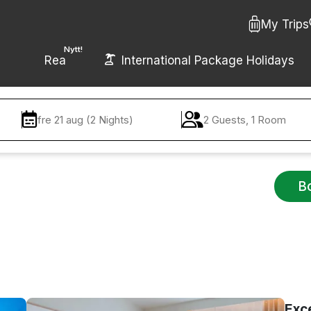
My Trips
Nytt!
Rea
International Package Holidays
fre 21 aug (2 Nights)
2 Guests, 1 Room
B
Exc