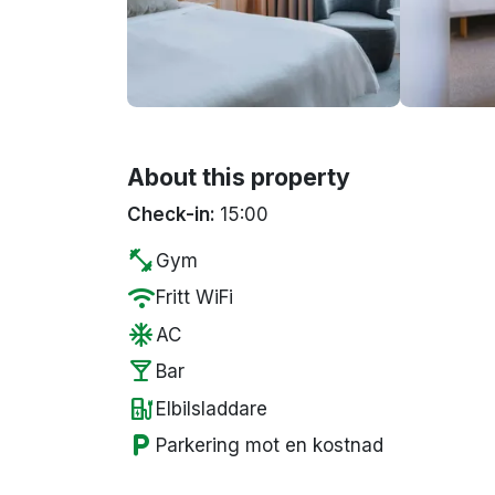
About this property
Check-in:
15:00
fitness_center
Gym
wifi
Fritt WiFi
ac_unit
AC
local_bar
Bar
ev_station
Elbilsladdare
local_parking
Parkering mot en kostnad