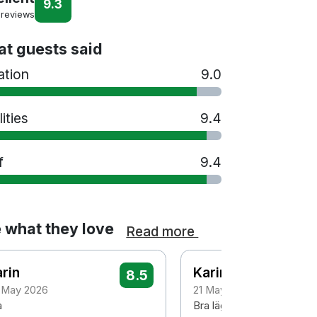
9.3
 reviews
t guests said
ation
9.0
lities
9.4
f
9.4
 what they love
Read more
rin
Karin
8.5
 May 2026
21 May 2026
a
Bra läge, fint område me