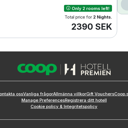
Only 2 rooms left!
Total price for
2 Nights
.
2390 SEK
ontakta oss
Vanliga frågor
Allmänna villkor
Gift Vouchers
Coop.
Manage Preferences
Registrera ditt hotell
Cookie policy & Integritetspolicy