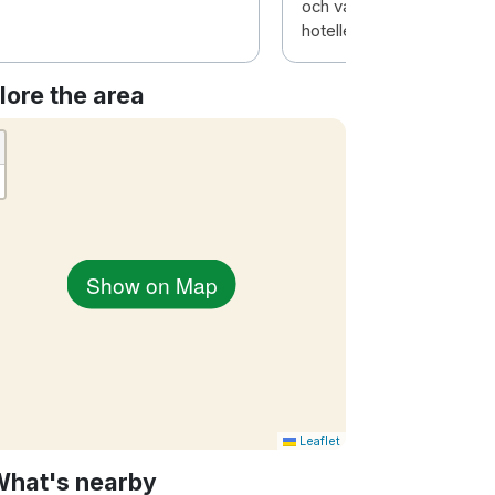
och vattnet bara ett stenk
hotellet. Promenadavstånd 
lore the area
Show on Map
Leaflet
What's nearby