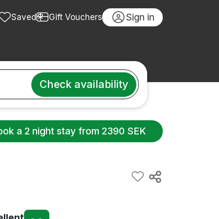
Sign in
Saved
Gift Vouchers
Check availability
ook a 2 night stay from 2390 SEK
ellent